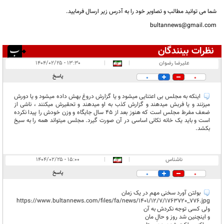
شما می توانید مطالب و تصاویر خود را به آدرس زیر ارسال فرمایید.
bultannews@gmail.com
نظرات بینندگان
انتشار یافته:
۲
علیرضا رضوان
|
|
۱۳:۳۰ - ۱۴۰۴/۰۲/۲۵
در انتظار بررسی:
پاسخ
0
0
غیر قابل انتشار:
اینکه به مجلس بی اعتنایی میشود و یا گزارش دروغ بهش داده میشود و یا دورش
میزنند و یا فربش میدهند و گزارش کذب به او میدهند و تحقیرش میکنند ، ناشی از
ضعف مفرط مجلس است که هنوز بعد از 45 سال جایگاه و وزن خودش را پیدا نکرده
است و باید یک خانه تکانی اساسی در آن صورت گیرد. مجلس میتواند همه را به سیخ
بکشد.
ناشناس
|
|
۱۵:۰۰ - ۱۴۰۴/۰۲/۲۵
پاسخ
0
0
بولتن آورد سخنی مهم در یک زمان
https://www.bultannews.com/files/fa/news/1401/12/7/1763720_776.jpg
ولی کسی توجه نکردش به آن
و اینچنین شد روز و حالِ مان