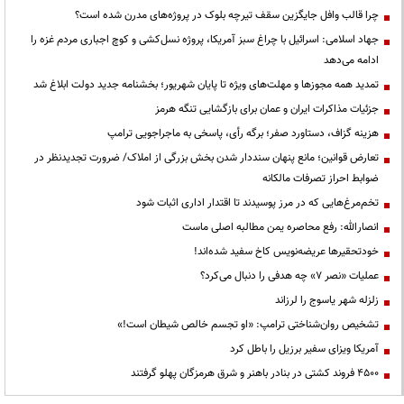
چرا قالب وافل جایگزین سقف تیرچه بلوک در پروژه‌های مدرن شده است؟
جهاد اسلامی: اسرائیل با چراغ سبز آمریکا، پروژه نسل‌کشی و کوچ اجباری مردم غزه را
ادامه می‌دهد
تمدید همه مجوزها و مهلت‌های ویژه تا پایان شهریور؛ بخشنامه جدید دولت ابلاغ شد
جزئیات مذاکرات ایران و عمان برای بازگشایی تنگه هرمز
هزینه گزاف، دستاورد صفر؛ برگه رأی، پاسخی به ماجراجویی ترامپ
تعارض قوانین؛ مانع پنهان سنددار شدن بخش بزرگی از املاک/ ضرورت تجدیدنظر در
ضوابط احراز تصرفات مالکانه
تخم‌مرغ‌هایی که در مرز پوسیدند تا اقتدار اداری اثبات شود
انصارالله: رفع محاصره یمن مطالبه اصلی ماست
خودتحقیرها عریضه‌نویس کاخ سفید شده‌اند!
عملیات «نصر ۷» چه هدفی را دنبال می‌کرد؟
زلزله شهر یاسوج را لرزاند
تشخیص روان‌شناختی ترامپ: «او تجسم خالص شیطان است!»
آمریکا ویزای سفیر برزیل را باطل کرد
۴۵۰۰ فروند کشتی در بنادر باهنر و شرق هرمزگان پهلو گرفتند