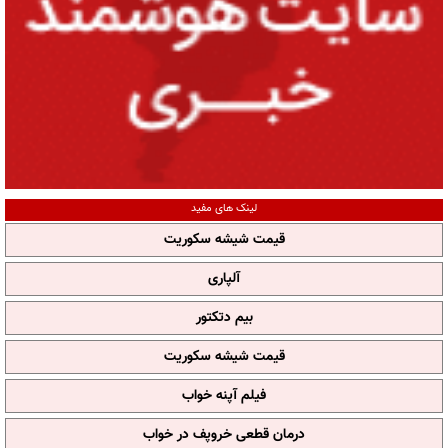
لینک های مفید
قیمت شیشه سکوریت
آلپاری
بیم دتکتور
قیمت شیشه سکوریت
فیلم آپنه خواب
درمان قطعی خروپف در خواب