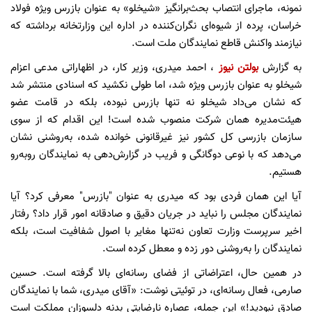
نمونه، ماجرای انتصاب بحث‌برانگیز «شیخلو» به عنوان بازرس ویژه فولاد
خراسان، پرده از شیوه‌ای نگران‌کننده در اداره این وزارتخانه برداشته که
نیازمند واکنش قاطع نمایندگان ملت است.
به گزارش
بولتن نیوز
، ‌احمد میدری، وزیر کار، در اظهاراتی مدعی اعزام
شیخلو به عنوان بازرس ویژه شد، اما طولی نکشید که اسنادی منتشر شد
که نشان می‌داد شیخلو نه تنها بازرس نبوده، بلکه در قامت عضو
هیئت‌مدیره همان شرکت منصوب شده است! این اقدام که از سوی
سازمان بازرسی کل کشور نیز غیرقانونی خوانده شده، به‌روشنی نشان
می‌دهد که با نوعی دوگانگی و فریب در گزارش‌دهی به نمایندگان روبه‌رو
هستیم.
آیا این همان فردی بود که میدری به عنوان "بازرس" معرفی کرد؟ آیا
نمایندگان مجلس را نباید در جریان دقیق و صادقانه امور قرار داد؟ رفتار
اخیر سرپرست وزارت تعاون نه‌تنها مغایر با اصول شفافیت است، بلکه
نمایندگان را به‌روشنی دور زده و معطل کرده است.
در همین حال، اعتراضاتی از فضای رسانه‌ای بالا گرفته است. حسین
صارمی، فعال رسانه‌ای، در توئیتی نوشت: «آقای میدری، شما با نمایندگان
صادق نبودید!» این جمله، عصاره نارضایتی بدنه دلسوزان مملکت است