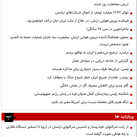
ارزش معاملات روز شدند
تهاتر ۱۶۷۳ میلیارد تومان از اموال شرکت‌های تراستی
فرمانده نیروی هوایی ارتش: در دفاع از ملت ایران جان برکف خواهیم بود
ماجراجویی در سن ۹۷ سالگی!
معاون هماهنگ‌کننده نیروی هوایی ارتش: وضعیت سه خلبان عملیات حمله به العدید
هنوز مشخص نیست
ترامپ: ترجیح می‌دهم با ایران به توافق برسم
گزارشی از حادثه دریایی در سواحل عمان
ونس: ایرانی‌ها طرف بسیار دشواری برای مذاکره هستند
رویترز: هشدار صریح ایران خطر شروع جنگ را متوقف کرد
گام جدید برای کاهش مصرف گاز در بخش خانگی
شکنجه رئیس بیمارستان کمال عدوان غزه در زندان رژیم صهیونیستی
تنگه هرمز قابل معامله نیست برای آمریکا معبر باز نکنید
پربازدید ها
از رانت‌ شرکتهای خودروساز و تاسیس شرکتهای تراستی در اروپا تا تسخیر دستگاه نظارتی
با چه هدفی صورت گرفته است