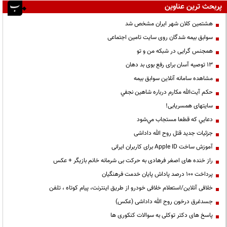
پربحث ترین عناوین
هشتمین کلان شهر ایران مشخص شد
سوابق بیمه شدگان روی سایت تامین اجتماعی
همجنس گرایی در شبکه من و تو
13 توصیه آسان برای رفع بوی بد دهان
مشاهده سامانه آنلاين سوابق بیمه
حكم آيت‌الله مكارم درباره شاهين نجفي
سایتهای همسریابی!
دعايي كه قطعا مستجاب مي‌شود
جزئیات جدید قتل روح الله داداشی
آموزش ساخت Apple ID برای کاربران ایرانی
راز خنده های اصغر فرهادی به حرکت بی شرمانه خانم بازیگر + عکس
پرداخت ۱۰۰ درصد پاداش پایان خدمت فرهنگیان
خلافی آنلاین/استعلام خلافی خودرو از طریق اینترنت، پیام کوتاه ، تلفن
جسدغرق درخون روح الله داداشی (عکس)
پاسخ های دکتر توکلی به سوالات کنکوری ها