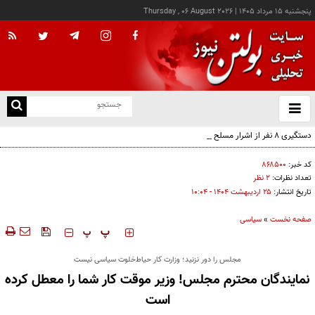
پنجشنبه ۱۵ مرداد ۱۴۰۵
|
Thursday , 06 August 2026
از
و
ته
دستگیری ۸ نفر از اشرار مسلح شاخص و مرتبطین گروهک‌های تروریستی
ن
نو
کد خبر:
۸۶۸۵۰۰
تعداد نظرات:
۲ نظر
تاریخ انتشار:
۲۵ ارديبهشت ۱۴۰۴ - ۱۰:۰۴
صفحه نخست
»
سیاسی
‍‍‍ پ
پ
مجلس را دور نزنید؛ وزارت کار حیاط‌خلوت سیاسی نیست
نمایندگان محترم مجلس! وزیر موقت کار شما را معطل کرده
است