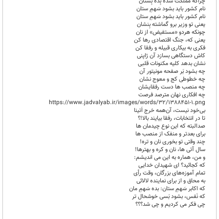
چراکه مملکت شده بِده بِستان
نام کشور باید بشود سَهمِ ستان
نام کشور باید بشود سَهمِ ستان
یعنی تو وزیر برو گماشته بِنشان
چونکه هردو «مستفیض» از نان
یعنی که، جنگ اقتصادی رها کن
فکری به بیکاری قبیله و رفقا کن
کاش دستگاهی بسازد آن ژاپنی
نشان بدهد کلیه مکنونات قلبی
چه بشود بَر صفحه مونیتور آن
چه خطوطی کج و معوج نشان
چه منصب ها دست رفقایشان
چه افکاری نهان مترصد فرصت
https://www.jadvalyab.ir/images/words/32/1388451-1.png
بی‌خود نیست، آن‌همه خرج اَتینا
تا در انتخابات، رفقا بیایند بالا!؟
صدالبته که این نوع چیدمان ها
برای بعدتر و منفک از منصب ها
چند وقتی تو بخوری نان و تره!
سال‌ آتی ها، نان و کره و بهترها!
و من، هماره به این می اندیشم‌:
که کجائید؟ ای شهیدان خدایی
تمام آموزه‌های بزرگان، وقت رأی
به محاق و از برای نماینده لالائی
که اکابر سَهمِ ستان: بده سَهمِ مان
که نَفس، بشود بَسی خوشحال تر
چی فکر می کردیم و چی شد؟؟؟