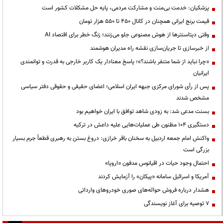
پزشکیان: خدمت بی‌منت و مشارکت مردمی، پایه حل مشکلات کشور است
قیمت‌ برنج ایرانی همچنان در کانال ۴۵۰ تا ۵۵۰ هزار تومان
وقتی دیتاسنترها از هوش مصنوعی جلو می‌زنند؛ زنگ خطر برای اقتصاد AI
از خبرسازی تا جریان‌سازی نقشه راه مدیران هوشمند
«چرا نباید از شما متنفر باشند؟»؛ پاسخ معنادار یک کاربر خارجی به قدرت و توانمندی
ایرانیان
پس از رأی شورای مرکزی جبهه ایران اسلامی؛ اعضای حقیقی و حقوقی دفتر سیاسی
مشخص شدند
بسنت مدعی شد: به زودی شاهد توافق با ایران خواهیم بود
دستگیری ۱۰۴ مظنون طی عملیات‌هایی علیه داعش در ترکیه
واکنش امام جمعه اردبیل به سخنان باقر خرازی: دروغ بستن به رهبری قطعاً جرم بسیار
بزرگی است
احتمال وجود حیات در اقیانوس مدفون «اروپا»
آمریکا و اسرائیل سامانه «پیکان» را آزمایش کردند
هشدار درباره فروش حواله‌های صوری خودروهای وارداتی
۷ توصیه برای آغاز نویسندگی