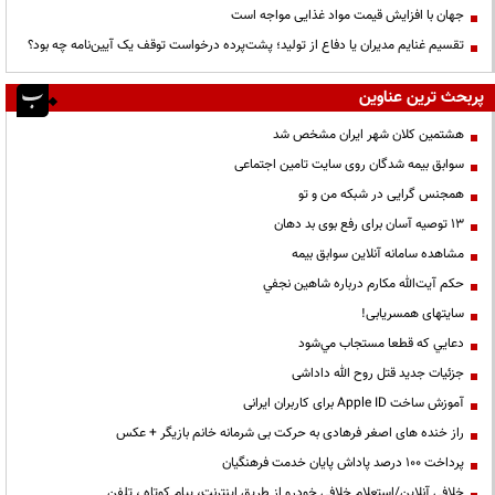
جهان با افزایش قیمت مواد غذایی مواجه است
تقسیم غنایم مدیران یا دفاع از تولید؛ پشت‌پرده درخواست توقف یک آیین‌نامه چه بود؟
پربحث ترین عناوین
هشتمین کلان شهر ایران مشخص شد
سوابق بیمه شدگان روی سایت تامین اجتماعی
همجنس گرایی در شبکه من و تو
13 توصیه آسان برای رفع بوی بد دهان
مشاهده سامانه آنلاين سوابق بیمه
حكم آيت‌الله مكارم درباره شاهين نجفي
سایتهای همسریابی!
دعايي كه قطعا مستجاب مي‌شود
جزئیات جدید قتل روح الله داداشی
آموزش ساخت Apple ID برای کاربران ایرانی
راز خنده های اصغر فرهادی به حرکت بی شرمانه خانم بازیگر + عکس
پرداخت ۱۰۰ درصد پاداش پایان خدمت فرهنگیان
خلافی آنلاین/استعلام خلافی خودرو از طریق اینترنت، پیام کوتاه ، تلفن