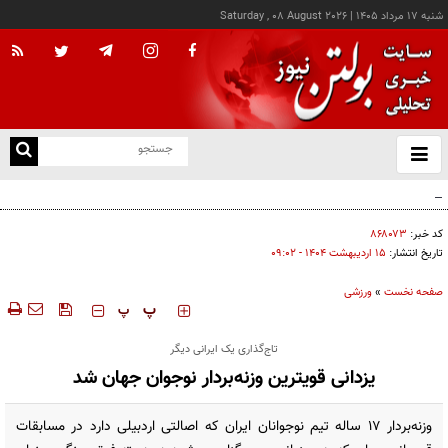
شنبه ۱۷ مرداد ۱۴۰۵
|
Saturday , 08 August 2026
از
و
ته
پزشکیان: خدمت بی‌منت و مشارکت مردمی، پایه حل مشکلات کشور است
ن
نو
کد خبر:
۸۶۸۰۷۳
تاریخ انتشار:
۱۵ ارديبهشت ۱۴۰۴ - ۰۹:۰۲
صفحه نخست
»
ورزشی
‍‍‍ پ
پ
تاج‌گذاری یک ایرانی دیگر
یزدانی قویترین وزنه‌بردار نوجوان جهان شد
وزنه‌بردار ۱۷ ساله تیم نوجوانان ایران که اصالتی اردبیلی دارد در مسابقات