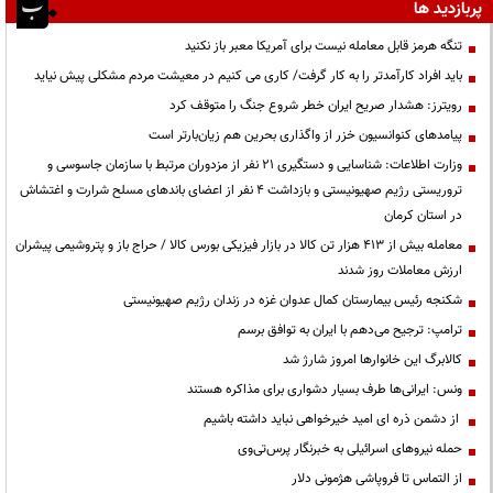
پربازدید ها
تنگه هرمز قابل معامله نیست برای آمریکا معبر باز نکنید
باید افراد کارآمدتر را به کار گرفت/ کاری می کنیم در معیشت مردم مشکلی پیش نیاید
رویترز: هشدار صریح ایران خطر شروع جنگ را متوقف کرد
پیامدهای کنوانسیون خزر از واگذاری بحرین هم زیان‌بارتر است
وزارت اطلاعات: شناسایی و دستگیری ۲۱ نفر از مزدوران مرتبط با سازمان جاسوسی و
تروریستی رژیم صهیونیستی و بازداشت ۴ نفر از اعضای باندهای مسلح شرارت و اغتشاش
در استان کرمان
معامله بیش از ۴۱۳ هزار تن کالا در بازار فیزیکی بورس کالا / حراج باز و پتروشیمی پیشران
ارزش معاملات روز شدند
شکنجه رئیس بیمارستان کمال عدوان غزه در زندان رژیم صهیونیستی
ترامپ: ترجیح می‌دهم با ایران به توافق برسم
کالابرگ این خانوارها امروز شارژ شد
ونس: ایرانی‌ها طرف بسیار دشواری برای مذاکره هستند
از دشمن ذره ای امید خیرخواهی نباید داشته باشیم
حمله نیروهای اسرائیلی به خبرنگار پرس‌تی‌وی
از التماس تا فروپاشی هژمونی دلار