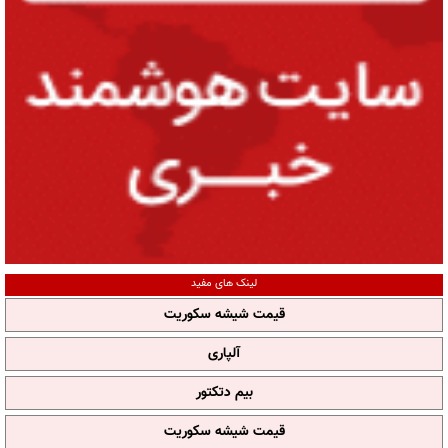
لینک های مفید
قیمت شیشه سکوریت
آلپاری
بیم دتکتور
قیمت شیشه سکوریت