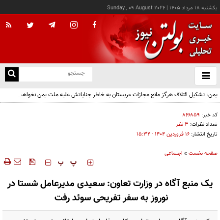
يکشنبه ۱۸ مرداد ۱۴۰۵
|
Sunday , 09 August 2026
از
و
ته
یمن: تشکیل ائتلاف هرگز مانع مجازات عربستان به خاطر جنایاتش علیه ملت یمن نخواهد شد
ن
نو
کد خبر:
۸۶۶۸۵۹
تعداد نظرات:
۳ نظر
تاریخ انتشار:
۱۶ فروردين ۱۴۰۴ - ۱۵:۳۴
صفحه نخست
»
اجتماعی
‍‍‍ پ
پ
یک منبع آگاه در وزارت تعاون: سعیدی مدیرعامل شستا در
نوروز به سفر تفریحی سوئد رفت