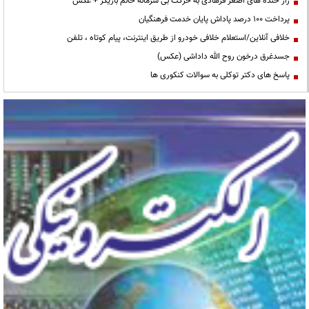
راز خنده های اصغر فرهادی به حرکت بی شرمانه خانم بازیگر + عکس
پرداخت ۱۰۰ درصد پاداش پایان خدمت فرهنگیان
خلافی آنلاین/استعلام خلافی خودرو از طریق اینترنت، پیام کوتاه ، تلفن
جسدغرق درخون روح الله داداشی (عکس)
پاسخ های دکتر توکلی به سوالات کنکوری ها