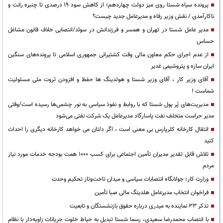
پرونده سیاه شستا روی میز دولت چهاردهم؛ از کاهش سود ۱۹ درصدی تا چنبره رانت و
ناکارآمدی / نقش وزیر رفاه و مدیرعامل جدید چیست؟
مدیر عامل شستا در تهران و همسر و فرزندانش در سوئد/انتصابی خلاف قانون مشاغل
حساس
از عدم اجرای حکم معاون مالی وقت کشتیرانی جمهوری اسلامی تا پرونده‌های سنگین
ایران سازه و پتروشیمی غدیر
آقای وزیر کار ، آقای وزیر شستا و هولدینگ ها حفظ و افزودن ثروت ملی مسئولیت
شماست !
مدیریت‌های پُر پول شستا که با روابط و نفوذ سیاسی به نور چشمی‌ها رسیده است/وقتی
مدیر حراست متخلف نفت پاسارگاد مدیرعامل یک شرکت نفتی می‌شود
انتقال کارخانه کلرپارس بی معنی است ، اگر دلتان می خواهد کارخانه دیگری را احداث
کنید
تلاش قابل تقدیر مدیران تأمین اجتماعی برای کسب 1000 همت بودجه خدمات مورد نیاز
مردم
وزارت کار؛ جولانگاه انتصابات سیاسی و میدان تاخت‌وتاز تحکیم وحدت
فراخوان انتخاب مدیرعامل هلدینگ مالی صبا تأمین
تذکر 33 نماینده به میدری درباره حقوق بازنشستگان و تابعیت
با انتصاب محمدرضا سعیدی، رسما شستا تبدیل به حیاط خلوت جریانات زاویه‌دار با نظام