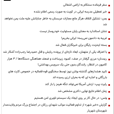
سفر فرمانده سنتکام به اراضی اشغالی
خبر تعطیلی مدرسه ایرانی در کویت به صورت رسمی اعلام نشده
یمن: تشکیل ائتلاف هرگز مانع مجازات عربستان به خاطر جنایاتش علیه ملت یمن نخواهد
شد
نشان استاندارد به معنای پایان مسئولیت خودروساز نیست
غریبه به دادمون نمی‌رسه؛ ایرانی بخریم!
بسته اینترنت رایگان برای خبرنگاران فعال شد
با اعتراف یکی از متهمان، ابعاد تازه‌ای از پرونده ربایش و قتل حمیدرضا رجب‌زاده آشکار شد
ریمـدان؛ مرزی گرفتار در صف، کمبود زیرساخت و ضعف هماهنگی دستگاه‌ها / ۳ هزار
کامیون در انتظار، رانندگان بدون حتی یک سرویس بهداشتی!
تایید هشدارهای گذشته بولتن نیوز توسط سخنگوی قوه قضائیه در خصوص کارت های
بارزگانی و اجاره ای که به بحران ارزی رسیده اند
رابرت پیپ: ارتش آمریکا نمی‌تواند تنگه هرمز را باز کند
زمان اعلام نتایج نهایی دکتری مشخص شد
ونس: در حال کار بر روی ایجاد یک سیستم ناوبری امن هستیم
گزارش «خبر شهر» از تداوم فعالیت موکب شهدای رزکان در اجتماع بزرگ مردم ولایت‌مدار
شهرستان شهریار