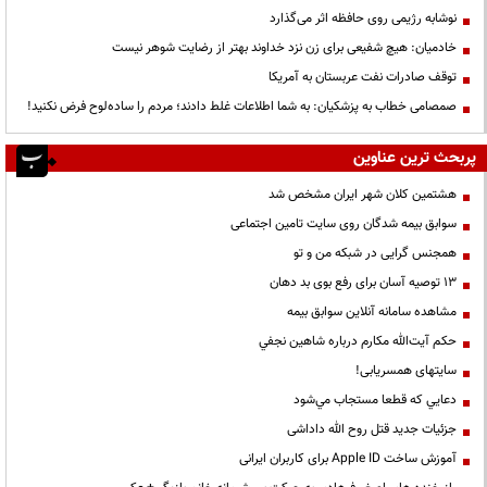
نوشابه رژیمی روی حافظه اثر می‌گذارد
خادمیان: هیچ شفیعی برای زن نزد خداوند بهتر از رضایت شوهر نیست
توقف صادرات نفت عربستان به آمریکا
صمصامی خطاب به پزشکیان: به شما اطلاعات غلط دادند؛ مردم را ساده‌لوح فرض نکنید!
پربحث ترین عناوین
هشتمین کلان شهر ایران مشخص شد
سوابق بیمه شدگان روی سایت تامین اجتماعی
همجنس گرایی در شبکه من و تو
13 توصیه آسان برای رفع بوی بد دهان
مشاهده سامانه آنلاين سوابق بیمه
حكم آيت‌الله مكارم درباره شاهين نجفي
سایتهای همسریابی!
دعايي كه قطعا مستجاب مي‌شود
جزئیات جدید قتل روح الله داداشی
آموزش ساخت Apple ID برای کاربران ایرانی