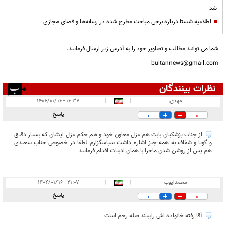
شد
اطلاعیه شستا درباره برخی مباحث مطرح شده در رسانه‌ها و فضای مجازی
شما می توانید مطالب و تصاویر خود را به آدرس زیر ارسال فرمایید.
bultannews@gmail.com
نظرات بینندگان
انتشار یافته:
۳
مهدی
|
|
۱۶:۳۷ - ۱۴۰۴/۰۱/۱۶
در انتظار بررسی:
پاسخ
0
0
غیر قابل انتشار:
۲
از جناب پزشکیان بابت هم عزل معاون خود و هم حکم عزل ایشان که بسیار دقیق
و گویا و شفاف به همه چیز اشاره داشت سپاسگزارم لطفا در خصوص جناب سعیدی
هم پس از روشن شدن ماجرا با همان ادبیات اقدام فرمایید
محمدایوب
|
|
۲۱:۰۷ - ۱۴۰۴/۰۱/۱۶
پاسخ
0
0
آقا رفته خانواده اش راببیند صله رحم است