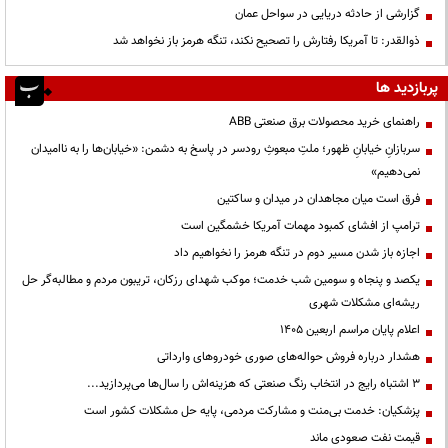
گزارشی از حادثه دریایی در سواحل عمان
ذوالقدر: تا آمریکا رفتارش را تصحیح نکند، تنگه هرمز باز نخواهد شد
پربازدید ها
راهنمای خرید محصولات برق صنعتی ABB
سربازانِ خیابانِ ظهور؛ ملتِ مبعوثِ رودسر در پاسخ به دشمن: «خیابان‌ها را به ناامیدان
نمی‌دهیم»
فرق است میان مجاهدان در میدان و ساکتین
ترامپ از افشای کمبود مهمات آمریکا خشمگین است
اجازه باز شدن مسیر دوم در تنگه هرمز را نخواهیم داد
یکصد و پنجاه و سومین شب خدمت؛ موکب شهدای رزکان، تریبون مردم و مطالبه‌گر حل
ریشه‌ای مشکلات شهری
اعلام پایان مراسم اربعین ۱۴۰۵
هشدار درباره فروش حواله‌های صوری خودروهای وارداتی
3 اشتباه رایج در انتخاب رنگ صنعتی که هزینه‌اش را سال‌ها می‌پردازید...
پزشکیان: خدمت بی‌منت و مشارکت مردمی، پایه حل مشکلات کشور است
قیمت نفت صعودی ماند