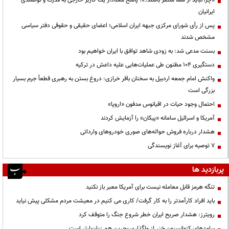
«چرا نباید از شما متنفر باشند؟»؛ پاسخ معنادار یک کاربر خارجی به قدرت و توانمندی
ایرانیان
پس از رأی شورای مرکزی جبهه ایران اسلامی؛ اعضای حقیقی و حقوقی دفتر سیاسی
مشخص شدند
بسنت مدعی شد: به زودی شاهد توافق با ایران خواهیم بود
دستگیری ۱۰۴ مظنون طی عملیات‌هایی علیه داعش در ترکیه
واکنش امام جمعه اردبیل به سخنان باقر خرازی: دروغ بستن به رهبری قطعاً جرم بسیار
بزرگی است
احتمال وجود حیات در اقیانوس مدفون «اروپا»
آمریکا و اسرائیل سامانه «پیکان» را آزمایش کردند
هشدار درباره فروش حواله‌های صوری خودروهای وارداتی
۷ توصیه برای آغاز نویسندگی
پربازدید ها
تنگه هرمز قابل معامله نیست برای آمریکا معبر باز نکنید
باید افراد کارآمدتر را به کار گرفت/ کاری می کنیم در معیشت مردم مشکلی پیش نیاید
رویترز: هشدار صریح ایران خطر شروع جنگ را متوقف کرد
پیامدهای کنوانسیون خزر از واگذاری بحرین هم زیان‌بارتر است