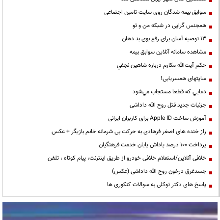
سوابق بیمه شدگان روی سایت تامین اجتماعی
همجنس گرایی در شبکه من و تو
13 توصیه آسان برای رفع بوی بد دهان
مشاهده سامانه آنلاين سوابق بیمه
حكم آيت‌الله مكارم درباره شاهين نجفي
سایتهای همسریابی!
دعايي كه قطعا مستجاب مي‌شود
جزئیات جدید قتل روح الله داداشی
آموزش ساخت Apple ID برای کاربران ایرانی
راز خنده های اصغر فرهادی به حرکت بی شرمانه خانم بازیگر + عکس
پرداخت ۱۰۰ درصد پاداش پایان خدمت فرهنگیان
خلافی آنلاین/استعلام خلافی خودرو از طریق اینترنت، پیام کوتاه ، تلفن
جسدغرق درخون روح الله داداشی (عکس)
پاسخ های دکتر توکلی به سوالات کنکوری ها