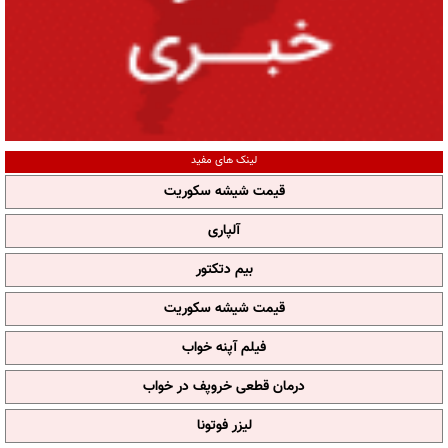
لینک های مفید
قیمت شیشه سکوریت
آلپاری
بیم دتکتور
قیمت شیشه سکوریت
فیلم آپنه خواب
درمان قطعی خروپف در خواب
لیزر فوتونا