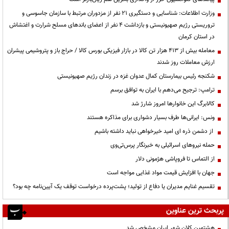
وزارت اطلاعات: شناسایی و دستگیری ۲۱ نفر از مزدوران مرتبط با سازمان جاسوسی و
تروریستی رژیم صهیونیستی و بازداشت ۴ نفر از اعضای باندهای مسلح شرارت و اغتشاش
در استان کرمان
معامله بیش از ۴۱۳ هزار تن کالا در بازار فیزیکی بورس کالا / حراج باز و پتروشیمی پیشران
ارزش معاملات روز شدند
شکنجه رئیس بیمارستان کمال عدوان غزه در زندان رژیم صهیونیستی
ترامپ: ترجیح می‌دهم با ایران به توافق برسم
کالابرگ این خانوارها امروز شارژ شد
ونس: ایرانی‌ها طرف بسیار دشواری برای مذاکره هستند
از دشمن ذره ای امید خیرخواهی نباید داشته باشیم
حمله نیروهای اسرائیلی به خبرنگار پرس‌تی‌وی
از التماس تا فروپاشی هژمونی دلار
جهان با افزایش قیمت مواد غذایی مواجه است
تقسیم غنایم مدیران یا دفاع از تولید؛ پشت‌پرده درخواست توقف یک آیین‌نامه چه بود؟
پربحث ترین عناوین
هشتمین کلان شهر ایران مشخص شد