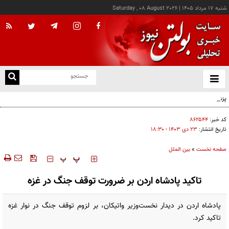
شنبه ۱۷ مرداد ۱۴۰۵
|
Saturday , 08 August 2026
از
و
ته
پزشکیان: خدمت بی‌منت و مشارکت مردمی، پایه حل مشکلات کشور است
ن
نو
کد خبر:
۸۶۲۵۴۴
تاریخ انتشار:
۲۳ دی ۱۴۰۳ - ۱۸:۳۰
صفحه نخست
»
بین الملل
‍‍‍ پ
پ
تاکید پادشاه اردن بر ضرورت توقف جنگ در غزه
پادشاه اردن در دیدار نخست‌وزیر واتیکان، بر لزوم توقف جنگ در نوار غزه
تاکید کرد.