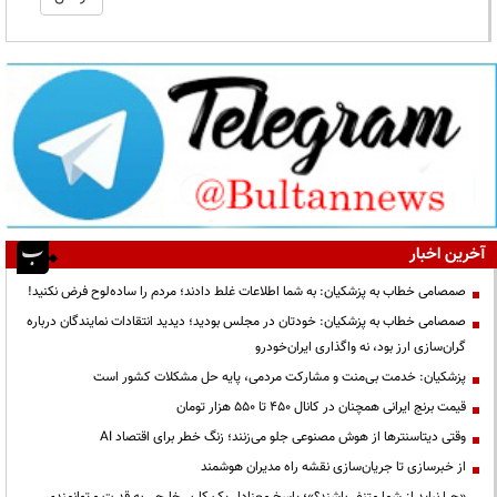
آخرین اخبار
صمصامی خطاب به پزشکیان: به شما اطلاعات غلط دادند؛ مردم را ساده‌لوح فرض نکنید!
صمصامی خطاب به پزشکیان: خودتان در مجلس بودید؛ دیدید انتقادات نمایندگان درباره
گران‌سازی ارز بود، نه واگذاری ایران‌خودرو
پزشکیان: خدمت بی‌منت و مشارکت مردمی، پایه حل مشکلات کشور است
قیمت‌ برنج ایرانی همچنان در کانال ۴۵۰ تا ۵۵۰ هزار تومان
وقتی دیتاسنترها از هوش مصنوعی جلو می‌زنند؛ زنگ خطر برای اقتصاد AI
از خبرسازی تا جریان‌سازی نقشه راه مدیران هوشمند