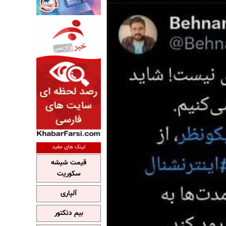
لینک های مفید
قیمت شیشه
سکوریت
آلپاری
بیم دتکتور