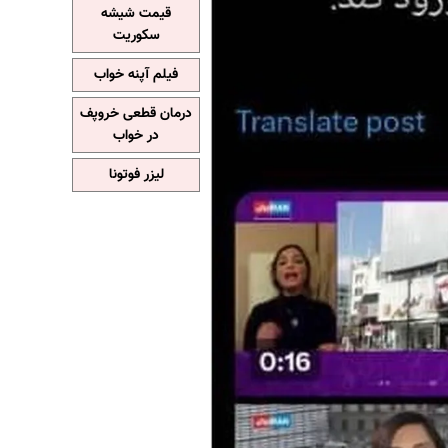
قیمت شیشه
سکوریت
فیلم آپنه خواب
درمان قطعی خروپف
در خواب
لیزر فوتونا