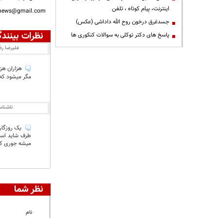
اینترنت، پیام کوتاه ، تلفن
nnews@gmail.com
جسدغرق درخون روح الله داداشی (عکس)
نظرات بینندگ
پاسخ های دکتر توکلی به سوالات کنکوری ها
عليرضا ر
هزاران هزار
مگر میشود که 
ناشنا
یک روزگار
طرف شاید است
میشه جوری که
نظر شما
نام