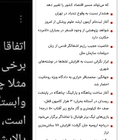
که می‌تواند مسیر اقتصاد کشور را تغییر دهد
هشدار نسبت به وقوع تندباد در تهران
آغاز ثبت‌نام آزمون ارشد علوم پزشکی از امروز
شواهد پژوهشی از وجود فسفر در بمباران «لامرد»
حکایت دارد
خاصیت عجیب رژیم اشغالگر قدس از زبان
دیپلمات سازمان ملل
ابراز نگرانی نسبت به افزایش غلط‌ها در نوشته‌های
شهری
جهانگیر: محمدباقر خرازی به دادگاه ویژه روحانیت
احضار شد
آغاز ساخت پناهگاه و پارکینگ -پناهگاه در پایتخت
ریمـدان در آستانه بحران؛ ۳ هزار کامیون قفل،
صف ۵۰ کیلومتری و گاز مایع زیر آفتاب ۵۰ درجه!
بازی‌های لیگ برتر فوتبال با تماشاگر برگزار می‌شود
دریاچه ارومیه جان گرفت؛ افزایش ۷۸ سانتی‌متری
تراز