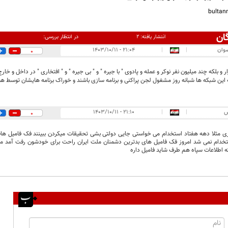
bulta
ان
در انتظار بررسی:
انتشار یافته:
۲
ضوان
|
|
۲۱:۰۴ - ۱۴۰۳/۱۰/۱۱
0
 و بلکه چند میلیون نفر نوکر و عمله و پادوی " با جیره " و " بی جیره " و " افتخاری " در داخل و خار
این شبکه ها شبانه روز مشغول لجن پراکنی و برنامه سازی باشند و خوراک برنامه هایشان توسط ه
س
|
|
۲۱:۱۰ - ۱۴۰۳/۱۰/۱۱
0
ی مثلا دهه هفتاد استخدام می خواستی جایی دولتی بشی تحقیقات میکردن ببینند فک فامیل هات
خدام نمی شد امروز فک فامیل های بدترین دشمنان ملت ایران راحت برای خودشون رفت آمد می کن
 اطلاعات سپاه هم طرف شاید فامیل داره