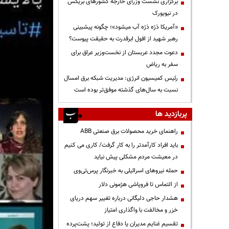
برگزاری نشست وزرای خارجه کشورهای بریکس
در نیویورک
«آمریکا ذرّه ذرّه آب میشود»؛ چگونه پیشبینی
رهبر شهید از افول ابرقدرت به حقیقت پیوست؟
دعوت مجدد عربستان از نخست‌وزیر عراق برای
سفر به ریاض
رئیس کمیسیون انرژی: مدیریت شبکه برق امسال
نسبت به سال‌های گذشته موفق‌تر بوده است
پربازدید ها
راهنمای خرید محصولات برق صنعتی ABB
باید افراد کارآمدتر را به کار گرفت/ کاری می کنیم
در معیشت مردم مشکلی پیش نیاید
حمله نیروهای اسرائیلی به خبرنگار پرس‌تی‌وی
از التماس تا فروپاشی هژمونی دلار
هشدار حاجی دلیگانی درباره تغییر سهم دریای
خزر و مخالفت با واگذاری امتیاز
تقسیم غنایم مدیران یا دفاع از تولید؛ پشت‌پرده