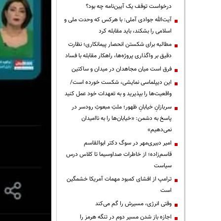
درخواست توقف یک آیین‌نامه چه بود؟
آیت‌الله جوادی آملی: با هرکس که وحدت ملی و
اسلامی را بشکند، باید مقابله کرد
مطالبه برای شکستن انحصار پیمانکاری؛ نظارت
دقیق بر واگذاری پروژه‌ها، راهکار مقابله با فساد
فرق است میان مجاهدان در میدان و ساکتین
این دیپلماسی نمایشی، شکست خورده است/
واقعیت‌ها را بپذیرید و به تعهدات خود عمل کنید
سربازانِ خیابانِ ظهور؛ ملتِ مبعوثِ رودسر در
پاسخ به دشمن: «خیابان‌ها را به ناامیدان
نمی‌دهیم»
امیر دبیری‌مهر در سوگ دکتر ابوالقاسم
قاسم‌زاده؛ از خاطرات صداوسیما تا کلاس درس
سیاست
ترامپ از افشای کمبود مهمات آمریکا خشمگین
است
وقتی انرژی، مسیرش را گم می‌کند
اجازه باز شدن مسیر دوم در تنگه هرمز را