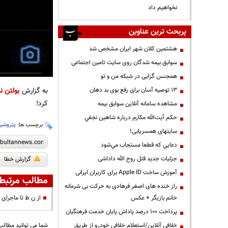
نخواهیم داد
پربحث ترین عناوین
هشتمین کلان شهر ایران مشخص شد
سوابق بیمه شدگان روی سایت تامین اجتماعی
همجنس گرایی در شبکه من و تو
به گزارش
بولتن نی
13 توصیه آسان برای رفع بوی بد دهان
کرد!
مشاهده سامانه آنلاين سوابق بیمه
حكم آيت‌الله مكارم درباره شاهين نجفي
برچسب ها:
پتروشی
سایتهای همسریابی!
دعايي كه قطعا مستجاب مي‌شود
جزئیات جدید قتل روح الله داداشی
گزارش خطا
آموزش ساخت Apple ID برای کاربران ایرانی
مطالب مرتبط
راز خنده های اصغر فرهادی به حرکت بی شرمانه
خانم بازیگر + عکس
از ن ظ تا ماجرای
پرداخت ۱۰۰ درصد پاداش پایان خدمت فرهنگیان
خلافی آنلاین/استعلام خلافی خودرو از طریق
شما می توانید مطالب 