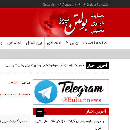
شنبه ۱۷ مرداد ۱۴۰۵
|
Saturday , 08 August 2026
صفحه نخست
بولتن ۲
اقتصادی
بین الملل
اجتماعی
ور
آخرین اخبار
«آمریکا ذرّه ذرّه آب میشود»؛ چگونه پیشبینی رهبر شهید از افو
کد خبر:
۸۶۰۵۸۳
صفحه نخست
»
اقتصادی
آخرین اخبار
تمامی گمرکات مرزی در
دریاچه ارومیه جان گرفت؛ افزایش ۷۸ سانتی‌متری
تراز