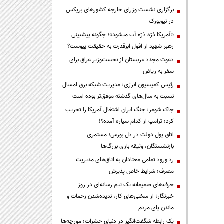
برگزاری نشست وزرای خارجه کشورهای بریکس
در نیویورک
«آمریکا ذرّه ذرّه آب میشود»؛ چگونه پیشبینی
رهبر شهید از افول ابرقدرت به حقیقت پیوست؟
دعوت مجدد عربستان از نخست‌وزیر عراق برای
سفر به ریاض
رئیس کمیسیون انرژی: مدیریت شبکه برق امسال
نسبت به سال‌های گذشته موفق‌تر بوده است
چاک شومر: جنگ ایران اشتغال آمریکا را تخریب
کرد؛ ترامپ از کدام سیاره آمده؟!
اتاق پول دولت در دل بورس؛ مستمری
بازنشستگان، وثیقه بازی بزرگ‌ها
رد ورود تمامی معتادان به اتاق‌های مدیریت
مصرف؛ شرایط خاص پذیرش
حرف‌های صمیمانه یک تیم رسانه‌ای در روز
خبرنگار؛ از سختی‌های کار، ندیده‌شدن زحمات و
ماندن پای مردم
یک رابطه شگفت‌انگیز در دنیای حشرات؛ مورچه‌ها