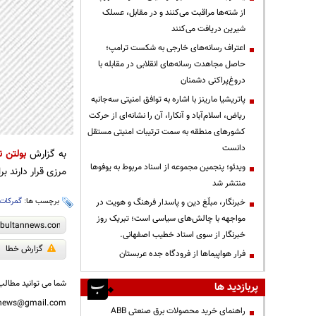
از شته‌ها مراقبت می‌کنند و در مقابل، عسلک
شیرین دریافت می‌کنند
اعتراف رسانه‌های خارجی به شکست ترامپ؛
حاصل مجاهدت رسانه‌های انقلابی در مقابله با
دروغ‌پراکنی دشمنان
پاتریشیا مارینز با اشاره به توافق امنیتی سه‌جانبه
ریاض، اسلام‌آباد و آنکارا، آن را نشانه‌ای از حرکت
کشورهای منطقه به سمت ترتیبات امنیتی مستقل
دانست
به گزارش
بولتن ن
ویدئو؛ پنجمین مجموعه از اسناد مربوط به یوفوها
مرزی قرار دارند 
منتشر شد
برچسب ها:
گمرکات
خبرنگار، مبلّغ دین و پاسدار فرهنگ و هویت در
مواجهه با چالش‌های سیاسی است؛ تبریک روز
خبرنگار از سوی استاد خطیب اصفهانی.
گزارش خطا
فرار هواپیماها از فرودگاه جده عربستان
شما می توانید مطالب 
پربازدید ها
nnews@gmail.com
راهنمای خرید محصولات برق صنعتی ABB