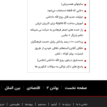
سایتهای همسریابی!
دعايي كه قطعا مستجاب مي‌شود
جزئیات جدید قتل روح الله داداشی
آموزش ساخت Apple ID برای کاربران ایرانی
راز خنده های اصغر فرهادی به حرکت بی شرمانه
خانم بازیگر + عکس
پرداخت ۱۰۰ درصد پاداش پایان خدمت فرهنگیان
خلافی آنلاین/استعلام خلافی خودرو از طریق
اینترنت، پیام کوتاه ، تلفن
جسدغرق درخون روح الله داداشی (عکس)
پاسخ های دکتر توکلی به سوالات کنکوری ها
صفحه نخست
|
بولتن ۲
|
اقتصادی
|
بین الملل
|
|
|
|
|
|
|
تماس با ما
درباره ما
آرشیو
جستجو
پیوندها
نظرسنجی
خبرن