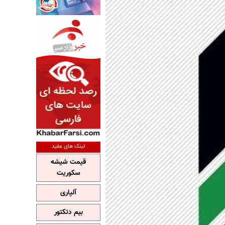
لینک های مفید
قیمت شیشه
سکوریت
آلپاری
بیم دتکتور