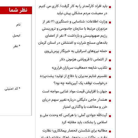
باید افراد کارآمدتر را به کار گرفت/ کاری می کنیم
نظر شما
در معیشت مردم مشکلی پیش نیاید
وزارت اطلاعات: شناسایی و دستگیری ۲۱ نفر از
نام
مزدوران مرتبط با سازمان جاسوسی و تروریستی
رژیم صهیونیستی و بازداشت ۴ نفر از اعضای
ایمیل
باندهای مسلح شرارت و اغتشاش در استان کرمان
* نظر
حمله نیروهای اسرائیلی به خبرنگار پرس‌تی‌وی
از التماس تا فروپاشی هژمونی دلار
تکذیب شایعه «معافیت سربازان فراری»
تقسیم غنایم مدیران یا دفاع از تولید؛ پشت‌پرده
درخواست توقف یک آیین‌نامه چه بود؟
* کد امنیتی
جهان با افزایش قیمت مواد غذایی مواجه است
هشدار حاجی دلیگانی درباره تغییر سهم دریای
خزر و مخالفت با واگذاری امتیاز
آیت‌الله جوادی آملی: با هرکس که وحدت ملی و
اسلامی را بشکند، باید مقابله کرد
مطالبه برای شکستن انحصار پیمانکاری؛ نظارت
دقیق بر واگذاری پروژه‌ها، راهکار مقابله با فساد