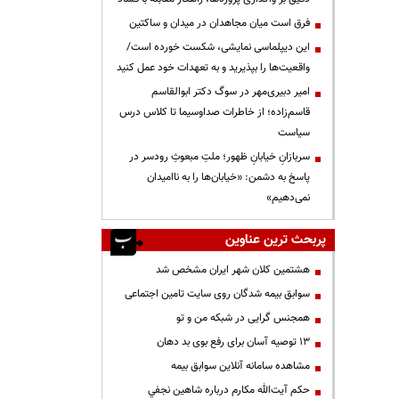
فرق است میان مجاهدان در میدان و ساکتین
این دیپلماسی نمایشی، شکست خورده است/
واقعیت‌ها را بپذیرید و به تعهدات خود عمل کنید
امیر دبیری‌مهر در سوگ دکتر ابوالقاسم
قاسم‌زاده؛ از خاطرات صداوسیما تا کلاس درس
سیاست
سربازانِ خیابانِ ظهور؛ ملتِ مبعوثِ رودسر در
پاسخ به دشمن: «خیابان‌ها را به ناامیدان
نمی‌دهیم»
پربحث ترین عناوین
هشتمین کلان شهر ایران مشخص شد
سوابق بیمه شدگان روی سایت تامین اجتماعی
همجنس گرایی در شبکه من و تو
13 توصیه آسان برای رفع بوی بد دهان
مشاهده سامانه آنلاين سوابق بیمه
حكم آيت‌الله مكارم درباره شاهين نجفي