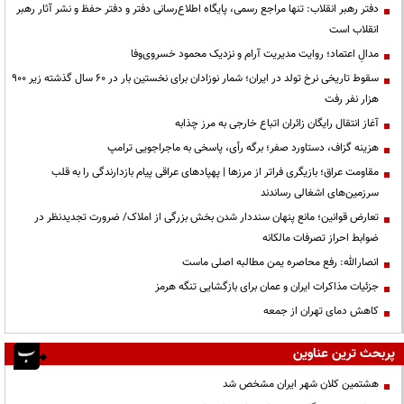
دفتر رهبر انقلاب: تنها مراجع رسمی، پایگاه اطلاع‌رسانی دفتر و دفتر حفظ و نشر آثار رهبر
انقلاب است
مدالِ اعتماد؛ روایت مدیریت آرام و نزدیک محمود خسروی‌وفا
سقوط تاریخی نرخ تولد در ایران؛ شمار نوزادان برای نخستین بار در ۶۰ سال گذشته زیر ۹۰۰
هزار نفر رفت
آغاز انتقال رایگان زائران اتباع خارجی به مرز چذابه
هزینه گزاف، دستاورد صفر؛ برگه رأی، پاسخی به ماجراجویی ترامپ
مقاومت عراق؛ بازیگری فراتر از مرزها | پهپادهای عراقی پیام بازدارندگی را به قلب
سرزمین‌های اشغالی رساندند
تعارض قوانین؛ مانع پنهان سنددار شدن بخش بزرگی از املاک/ ضرورت تجدیدنظر در
ضوابط احراز تصرفات مالکانه
انصارالله: رفع محاصره یمن مطالبه اصلی ماست
جزئیات مذاکرات ایران و عمان برای بازگشایی تنگه هرمز
کاهش دمای تهران از جمعه
پربحث ترین عناوین
هشتمین کلان شهر ایران مشخص شد