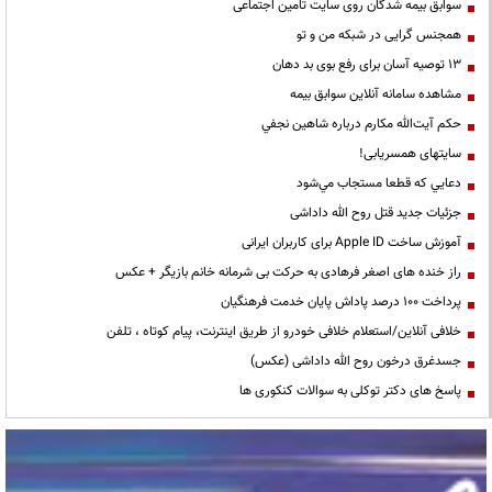
سوابق بیمه شدگان روی سایت تامین اجتماعی
همجنس گرایی در شبکه من و تو
13 توصیه آسان برای رفع بوی بد دهان
مشاهده سامانه آنلاين سوابق بیمه
حكم آيت‌الله مكارم درباره شاهين نجفي
سایتهای همسریابی!
دعايي كه قطعا مستجاب مي‌شود
جزئیات جدید قتل روح الله داداشی
آموزش ساخت Apple ID برای کاربران ایرانی
راز خنده های اصغر فرهادی به حرکت بی شرمانه خانم بازیگر + عکس
پرداخت ۱۰۰ درصد پاداش پایان خدمت فرهنگیان
خلافی آنلاین/استعلام خلافی خودرو از طریق اینترنت، پیام کوتاه ، تلفن
جسدغرق درخون روح الله داداشی (عکس)
پاسخ های دکتر توکلی به سوالات کنکوری ها