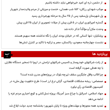
از دشمن ذره ای امید خیرخواهی نباید داشته باشیم
موکب شهدای رزکان؛ ۱۵۲ شب همدلی، خدمت و میزبانی از مردم ولایت‌مدار شهریار
پل شهرستان پل‌سفید پس از ۲۵ سال به مرحله بهره‌برداری رسید
گستره امپراتوری ایران در ۵ قرن پیش از میلاد؛ تصویری از ایران ۲۵ قرن پیش
وحدت مکرّراً و مؤکّداً تذکر داده شد
پزشکیان: تنها کسانی که در خیابان بودند ایران را نگه نداشتند همه سهیم هستند
نشست چهارجانبه سعودی، پاکستان، مصر و ترکیه با تاکید بر کنترل تنش‌ها
پربازدید ها
از رانت‌ شرکتهای خودروساز و تاسیس شرکتهای تراستی در اروپا تا تسخیر دستگاه نظارتی
با چه هدفی صورت گرفته است
چرا قالب وافل جایگزین سقف تیرچه بلوک در پروژه‌های مدرن شده است؟
صمصامی: ریشه مشکلات اقتصادی، گرانی نرخ ارز است/ طرح «تقویت پول ملی» در
کمیسیون اقتصادی رأی نیاورد
جهاد اسلامی: اسرائیل با چراغ سبز آمریکا، پروژه نسل‌کشی و کوچ اجباری مردم غزه را
ادامه می‌دهد
تمدید همه مجوزها و مهلت‌های ویژه تا پایان شهریور؛ بخشنامه جدید دولت ابلاغ شد