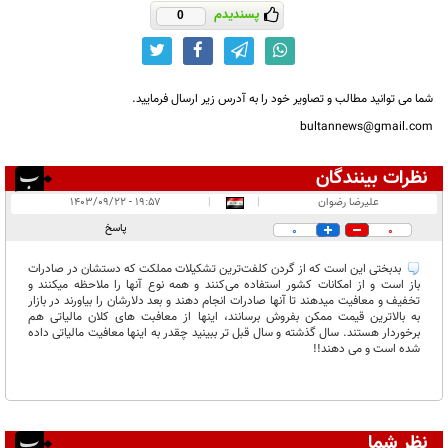
پسندیدم
0
شما می توانید مطالب و تصاویر خود را به آدرس زیر ارسال فرمایید.
bultannews@gmail.com
نظرات بینندگان
انتشار یافته:
۱
علیرضا رضوان
|
|
۱۹:۵۷ - ۱۴۰۳/۰۹/۲۲
در انتظار بررسی:
پاسخ
0
0
غیر قابل انتشار:
۲
بدبختی این است که از گردن کلفت‌ترین تشکیلات مملکت که دستشان در صادرات
باز است و از امکانات کشور استفاده می‌کنند و همه نوع آنها را ملاحظه میکنند و
تخفیف و معافیت میدهند تا آنها صادرات انجام دهند و بعد دلارشان را بیاورند در بازار
به بالاترین قیمت ممکن بفروش برسانند، اینها از معافبت های کلان مالیاتی هم
برخوردار هستند. سال گذشته و سال قبل تر ببینید چقدر به اینها معافیت مالیاتی داده
شده است و می دهند!!
نظر شما