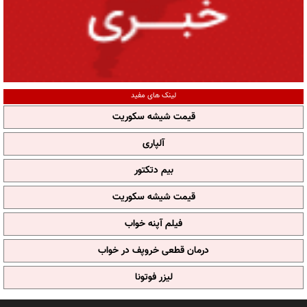
لینک های مفید
قیمت شیشه سکوریت
آلپاری
بیم دتکتور
قیمت شیشه سکوریت
فیلم آپنه خواب
درمان قطعی خروپف در خواب
لیزر فوتونا