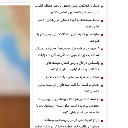
دیدار و گفتگوی رئیس‌جمهور با رهبر معظم انقلاب
درباره مسائل اقتصادی و نظامی کشور
حمله مسلحانه به قهوه‌خانه‌ای در زاهدان؛ ۲ نفر
جان باختند
نماینده ای که به دلیل مشکلات مالی موبایلش را
فروخت
۵ متهم در پرونده قتل حمیدرضا رجب‌زاده دستگیر
شدند/ یک زن در میان دستگیرشدگان + جزئیات
واشنگتن درحال بررسی انتقال موشک‌های
«آتاکامس» به اوکراین از طریق ترکیه
هشدار صنعا به عربستان: وقت تلف نکنید
اعدام بد است اما قلب تپنده‌ای را از سینه بیرون
کشیدن نه!
به همه ثابت می‌شود که دیپلماسی با رژیم پست
سعودی بی‌فایده است| برای تنبیه آل‌سعود باید با
اقدام نظامی تحقیرشان کنیم
تاراج هویت ملی در بازار بی‌صاحب پوشاک؛
مسئولان نظارت کجا خوابیده‌اند؟ / زیر سایه جنگ،