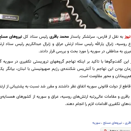
نیوز
به نقل از فارس، سرلشکر پاسدار
محمد باقری
رئیس ستاد کل
نیروهای مسلح
 روسیه، ژنرال یارالله رئیس ستاد ارتش عراق و ژنرال عبدالکریم رئیس ستاد ا
ری به مناطقی در سوریه را مورد بحث و بررسی قرار دادند.
این گفت‌وگوها با تاکید بر اینکه تهاجم گروههای تروریستی تکفیری در سوریه 
ن بودن این تهاجم با آتش‌بس شکننده‌ی رژیم صهیونیستی با لبنان، بیانگر یک 
‌پیمانان و محور مقاومت است.
طع از دولت قانونی سوریه اتفاق نظر داشتند و مقرر شد نسبت به پشتیبانی از ارتش 
باقری و مقامات عالی‌رتبه‌ ارتش‌های روسیه، عراق و سوریه از کشورهای همسایه‌
های تکفیری اقدامات لازم را انجام دهند.
قری
،
نیروهای مسلح
،
سوریه