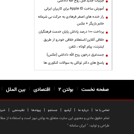
جزئیات جدید قتل روح الله داداشی
آموزش ساخت Apple ID برای کاربران ایرانی
راز خنده های اصغر فرهادی به حرکت بی شرمانه
خانم بازیگر + عکس
پرداخت ۱۰۰ درصد پاداش پایان خدمت فرهنگیان
خلافی آنلاین/استعلام خلافی خودرو از طریق
اینترنت، پیام کوتاه ، تلفن
جسدغرق درخون روح الله داداشی (عکس)
پاسخ های دکتر توکلی به سوالات کنکوری ها
صفحه نخست
|
بولتن ۲
|
اقتصادی
|
بین الملل
|
|
|
|
|
|
|
تماس با ما
درباره ما
آرشیو
جستجو
پیوندها
نظرسنجی
خبرن
تمام حقوق مادی و معنوی این سایت متعلق به بولتن نیوز است و استفاده از مطالب
طراحی و تولید: "
ایران سامانه
"