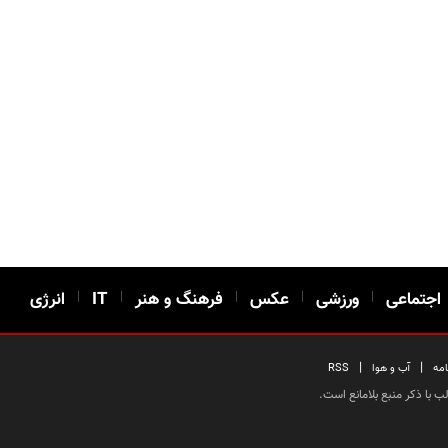
اجتماعی
|
ورزشی
|
عکس
|
فرهنگ و هنر
|
IT
|
انرژی
|
|
امه
آب و هوا
RSS
 با ذکر منبع بلامانع است.