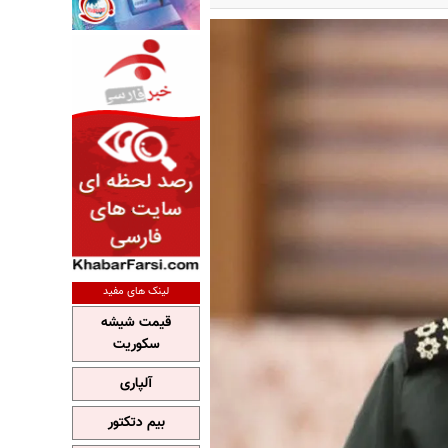
لینک های مفید
قیمت شیشه
سکوریت
آلپاری
بیم دتکتور