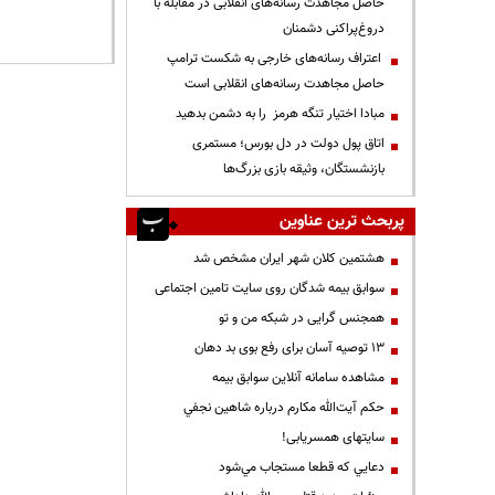
حاصل مجاهدت رسانه‌های انقلابی در مقابله با
دروغ‌پراکنی دشمنان
اعتراف رسانه‌های خارجی به شکست ترامپ
حاصل مجاهدت رسانه‌های انقلابی است
مبادا اختیار تنگه هرمز را به دشمن بدهید
اتاق پول دولت در دل بورس؛ مستمری
بازنشستگان، وثیقه بازی بزرگ‌ها
پربحث ترین عناوین
هشتمین کلان شهر ایران مشخص شد
سوابق بیمه شدگان روی سایت تامین اجتماعی
همجنس گرایی در شبکه من و تو
13 توصیه آسان برای رفع بوی بد دهان
مشاهده سامانه آنلاين سوابق بیمه
حكم آيت‌الله مكارم درباره شاهين نجفي
سایتهای همسریابی!
دعايي كه قطعا مستجاب مي‌شود