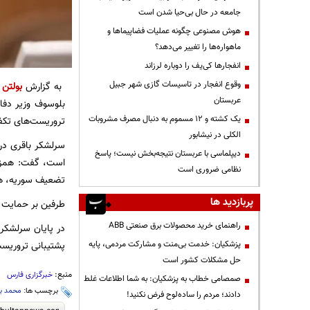
جامعه در حال بی‌حیا شدن است
هوش مصنوعی چگونه عملیات فضاپیماها و
ماهواره‌ها را تغییر می‌دهد؟
انفجارها کی‌یف را دوباره لرزاند
وقوع انفجار در تاسیسات گازی شهر جبیل
به گزارش
بولتن 
عربستان
بلوسوف وزیر دفاع
یک کشته و ۱۲ مسموم به دنبال مصرف مشروبات
تروریست‌های تکفی
الکلی در نیشابور
سرلشکر باقری در 
دیپلماسی با عربستان نتیجه‌بخش نیست؛ پاسخ
است، گفت: همزما
نظامی ضروری است
تضعیف سوریه، هم
پربازدید ها
طرفین بر حمایت قا
راهنمای خرید محصولات برق صنعتی ABB
در پایان سرلشکر 
پزشکیان: خدمت بی‌منت و مشارکت مردمی، پایه
پشتیبانی تروریست‌
حل مشکلات کشور است
منبع:
خبرگزاری فارس
صمصامی خطاب به پزشکیان: به شما اطلاعات غلط
برچسب ها:
محمد با
دادند؛ مردم را ساده‌لوح فرض نکنید!