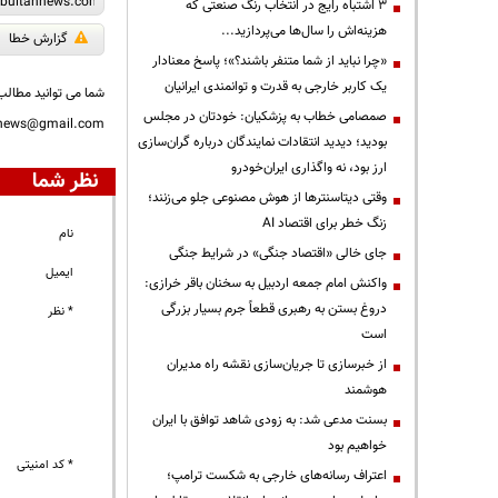
3 اشتباه رایج در انتخاب رنگ صنعتی که
هزینه‌اش را سال‌ها می‌پردازید...
گزارش خطا
«چرا نباید از شما متنفر باشند؟»؛ پاسخ معنادار
یک کاربر خارجی به قدرت و توانمندی ایرانیان
شما می توانید مطالب 
صمصامی خطاب به پزشکیان: خودتان در مجلس
nnews@gmail.com
بودید؛ دیدید انتقادات نمایندگان درباره گران‌سازی
ارز بود، نه واگذاری ایران‌خودرو
نظر شما
وقتی دیتاسنترها از هوش مصنوعی جلو می‌زنند؛
زنگ خطر برای اقتصاد AI
نام
جای خالی «اقتصاد جنگی» در شرایط جنگی
ایمیل
واکنش امام جمعه اردبیل به سخنان باقر خرازی:
دروغ بستن به رهبری قطعاً جرم بسیار بزرگی
* نظر
است
از خبرسازی تا جریان‌سازی نقشه راه مدیران
هوشمند
بسنت مدعی شد: به زودی شاهد توافق با ایران
خواهیم بود
* کد امنیتی
اعتراف رسانه‌های خارجی به شکست ترامپ؛