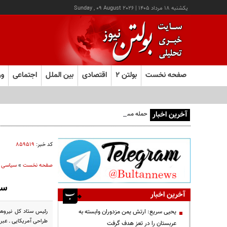
يکشنبه ۱۸ مرداد ۱۴۰۵
|
Sunday , 09 August 2026
صفحه نخست
بولتن ۲
اقتصادی
بین الملل
اجتماعی
ور
آخرین اخبار
حمله مسلحانه به قهوه‌خانه‌ای در زاهدان؛ ۲ نفر جان باختند
کد خبر:
۸۵۹۵۱۹
صفحه نخست
»
سیاسی
سر
آخرین اخبار
رئیس ستاد کل نیروها
یحیی سریع: ارتش یمن مزدوران وابسته به
طراحی آمریکایی ـ عبر
عربستان را در تعز هدف گرفت