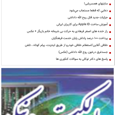
سایتهای همسریابی!
دعايي كه قطعا مستجاب مي‌شود
جزئیات جدید قتل روح الله داداشی
آموزش ساخت Apple ID برای کاربران ایرانی
راز خنده های اصغر فرهادی به حرکت بی شرمانه خانم بازیگر + عکس
پرداخت ۱۰۰ درصد پاداش پایان خدمت فرهنگیان
خلافی آنلاین/استعلام خلافی خودرو از طریق اینترنت، پیام کوتاه ، تلفن
جسدغرق درخون روح الله داداشی (عکس)
پاسخ های دکتر توکلی به سوالات کنکوری ها