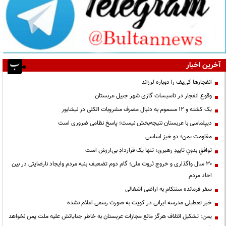
آخرین اخبار
انفجارها کی‌یف را دوباره لرزاند
وقوع انفجار در تاسیسات گازی شهر جبیل عربستان
یک کشته و ۱۲ مسموم به دنبال مصرف مشروبات الکلی در نیشابور
دیپلماسی با عربستان نتیجه‌بخش نیست؛ پاسخ نظامی ضروری است
مقاومت یمن؛ دو خیز اساسی
توافقِ بدونِ تاییدِ رهبری؛ تنها یک قراردادِ بی‌ارزش است
۳۰ سال واگذاری و خروج ثروت ملی؛ گام دوم تضعیف بنیه مردم وایجاد نارضایتی در بین
احاد مردم
سفر فرمانده سنتکام به اراضی اشغالی
خبر تعطیلی مدرسه ایرانی در کویت به صورت رسمی اعلام نشده
یمن: تشکیل ائتلاف هرگز مانع مجازات عربستان به خاطر جنایاتش علیه ملت یمن نخواهد