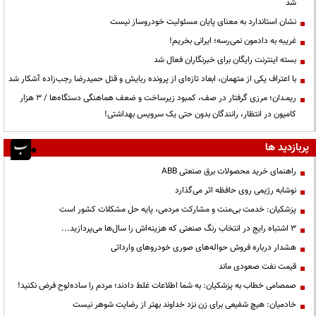
شد
نشان استاندارد به معنای پایان مسئولیت خودروساز نیست
غریبه به دادمون نمی‌رسه؛ ایرانی بخریم!
بسته اینترنت رایگان برای خبرنگاران فعال شد
با اعتراف یکی از متهمان، ابعاد تازه‌ای از پرونده ربایش و قتل حمیدرضا رجب‌زاده آشکار شد
ریمـدان؛ مرزی گرفتار در صف، کمبود زیرساخت و ضعف هماهنگی دستگاه‌ها / ۳ هزار
کامیون در انتظار، رانندگان بدون حتی یک سرویس بهداشتی!
پربازدید ها
راهنمای خرید محصولات برق صنعتی ABB
نوشابه رژیمی روی حافظه اثر می‌گذارد
پزشکیان: خدمت بی‌منت و مشارکت مردمی، پایه حل مشکلات کشور است
3 اشتباه رایج در انتخاب رنگ صنعتی که هزینه‌اش را سال‌ها می‌پردازید...
هشدار درباره فروش حواله‌های صوری خودروهای وارداتی
قیمت نفت صعودی ماند
صمصامی خطاب به پزشکیان: به شما اطلاعات غلط دادند؛ مردم را ساده‌لوح فرض نکنید!
خادمیان: هیچ شفیعی برای زن نزد خداوند بهتر از رضایت شوهر نیست