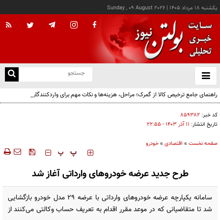
يکشنبه ۱۸ مرداد ۱۴۰۵
|
Sunday , 09 August 2026
از
و
ته
راهنمای جامع ترخیص کالا از گمرک؛ مراحل، هزینه‌ها و نکات مهم برای واردکنندگان
ن
نو
کد خبر:
۸۵۹۳۸۲
تاریخ انتشار:
۱۱ آذر ۱۴۰۳ - ۲۲:۵۵
صفحه نخست
»
اقتصادی
»
خودرو
‍‍‍ پ
پ
طرح جدید عرضه خودروهای وارداتی آغاز شد
سامانه یکپارچه عرضه‌ خودروهای وارداتی با عرضه ٢٩ مدل خودرو بازگشایی
شد تا متقاضیانی که در موعد مقرر اقدام به تعریف حساب وکالتی می‌کنند از