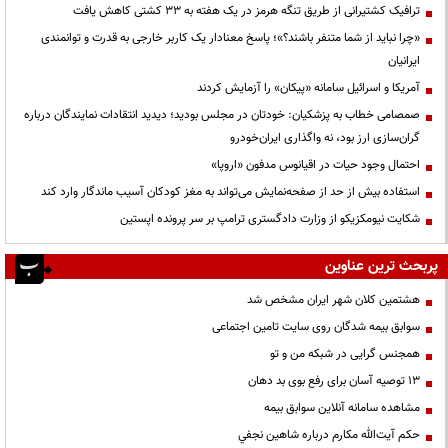
ترافیک کشتیرانی از طریق تنگه هرمز در یک هفته به ۳۳ کشتی کاهش یافت
«چرا نباید از شما متنفر باشند؟»؛ پاسخ معنادار یک کاربر خارجی به قدرت و توانمندی
ایرانیان
آمریکا و اسرائیل سامانه «پیکان» را آزمایش کردند
صمصامی خطاب به پزشکیان: خودتان در مجلس بودید؛ دیدید انتقادات نمایندگان درباره
گران‌سازی ارز بود، نه واگذاری ایران‌خودرو
احتمال وجود حیات در اقیانوس مدفون «اروپا»
استفاده بیش از حد از صفحه‌نمایش می‌تواند به مغز کودکان آسیب ماندگار وارد کند
شکایت نیومکزیکو از وزارت دادگستری ترامپ بر سر پرونده اپستین
پربحث ترین عناوین
هشتمین کلان شهر ایران مشخص شد
سوابق بیمه شدگان روی سایت تامین اجتماعی
همجنس گرایی در شبکه من و تو
13 توصیه آسان برای رفع بوی بد دهان
مشاهده سامانه آنلاين سوابق بیمه
حكم آيت‌الله مكارم درباره شاهين نجفي