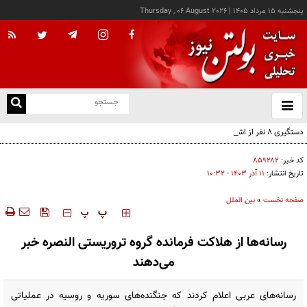
پنجشنبه ۱۵ مرداد ۱۴۰۵
|
Thursday , 06 August 2026
از
و
ته
دستگیری ۸ نفر از اشرار مسلح شاخص و مرتبطین گروهک‌های تروریستی
ن
نو
کد خبر:
۸۵۹۲۸۲
تاریخ انتشار:
۱۱ آذر ۱۴۰۳ - ۱۰:۳۲
صفحه نخست
»
بین الملل
‍‍‍ پ
پ
رسانه‌ها از هلاکت فرمانده گروه تروریستی النصره خبر
می‌دهند
رسانه‌های عربی اعلام کردند که جنگنده‌های سوریه و روسیه در عملیاتی