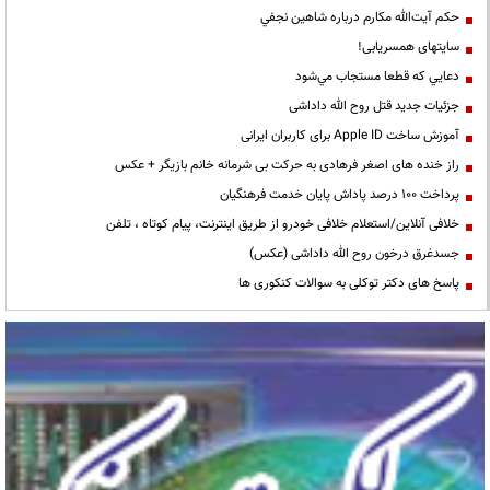
حكم آيت‌الله مكارم درباره شاهين نجفي
سایتهای همسریابی!
دعايي كه قطعا مستجاب مي‌شود
جزئیات جدید قتل روح الله داداشی
آموزش ساخت Apple ID برای کاربران ایرانی
راز خنده های اصغر فرهادی به حرکت بی شرمانه خانم بازیگر + عکس
پرداخت ۱۰۰ درصد پاداش پایان خدمت فرهنگیان
خلافی آنلاین/استعلام خلافی خودرو از طریق اینترنت، پیام کوتاه ، تلفن
جسدغرق درخون روح الله داداشی (عکس)
پاسخ های دکتر توکلی به سوالات کنکوری ها