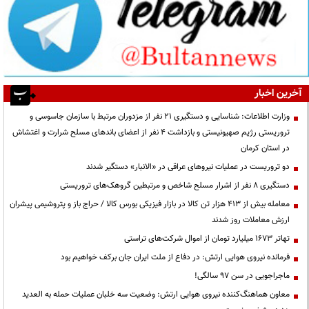
آخرین اخبار
وزارت اطلاعات: شناسایی و دستگیری ۲۱ نفر از مزدوران مرتبط با سازمان جاسوسی و
تروریستی رژیم صهیونیستی و بازداشت ۴ نفر از اعضای باندهای مسلح شرارت و اغتشاش
در استان کرمان
دو تروریست در عملیات نیروهای عراقی در «الانبار» دستگیر شدند
دستگیری ۸ نفر از اشرار مسلح شاخص و مرتبطین گروهک‌های تروریستی
معامله بیش از ۴۱۳ هزار تن کالا در بازار فیزیکی بورس کالا / حراج باز و پتروشیمی پیشران
ارزش معاملات روز شدند
تهاتر ۱۶۷۳ میلیارد تومان از اموال شرکت‌های تراستی
فرمانده نیروی هوایی ارتش: در دفاع از ملت ایران جان برکف خواهیم بود
ماجراجویی در سن ۹۷ سالگی!
معاون هماهنگ‌کننده نیروی هوایی ارتش: وضعیت سه خلبان عملیات حمله به العدید