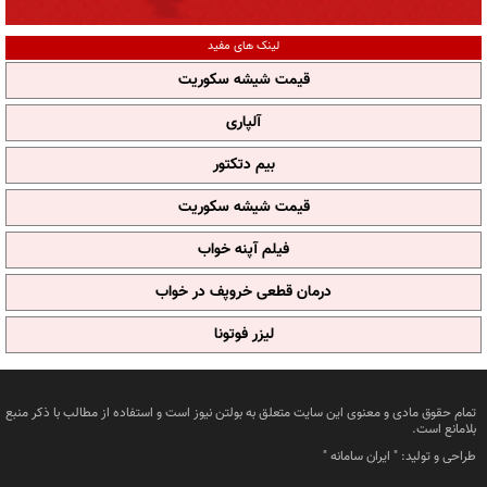
لینک های مفید
قیمت شیشه سکوریت
آلپاری
بیم دتکتور
قیمت شیشه سکوریت
فیلم آپنه خواب
درمان قطعی خروپف در خواب
لیزر فوتونا
تمام حقوق مادی و معنوی این سایت متعلق به بولتن نیوز است و استفاده از مطالب با ذکر منبع
بلامانع است.
طراحی و تولید: "
ایران سامانه
"