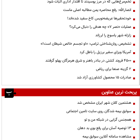
تخم‌مرغ‌هایی که در مرز پوسیدند تا اقتدار اداری اثبات شود
انصارالله: رفع محاصره یمن مطالبه اصلی ماست
خودتحقیرها عریضه‌نویس کاخ سفید شده‌اند!
عملیات «نصر ۷» چه هدفی را دنبال می‌کرد؟
زلزله شهر یاسوج را لرزاند
تشخیص روان‌شناختی ترامپ: «او تجسم خالص شیطان است!»
آمریکا ویزای سفیر برزیل را باطل کرد
۴۵۰۰ فروند کشتی در بنادر باهنر و شرق هرمزگان پهلو گرفتند
۲ گزینه صنعا برای ریاض
صادرات ۱۵ محصول کشاورزی آزاد شد
پربحث ترین عناوین
هشتمین کلان شهر ایران مشخص شد
سوابق بیمه شدگان روی سایت تامین اجتماعی
همجنس گرایی در شبکه من و تو
13 توصیه آسان برای رفع بوی بد دهان
مشاهده سامانه آنلاين سوابق بیمه