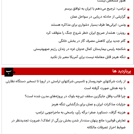
هنوز مشخص نیست
ترامپ: ترجیح می‌دهم با ایران به توافق برسم
گزارشی از حادثه دریایی در سواحل عمان
ونس: ایرانی‌ها طرف بسیار دشواری برای مذاکره هستند
رویترز: هشدار صریح ایران خطر شروع جنگ را متوقف کرد
گام جدید برای کاهش مصرف گاز در بخش خانگی
شکنجه رئیس بیمارستان کمال عدوان غزه در زندان رژیم صهیونیستی
تنگه هرمز قابل معامله نیست برای آمریکا معبر باز نکنید
پربازدید ها
از رانت‌ شرکتهای خودروساز و تاسیس شرکتهای تراستی در اروپا تا تسخیر دستگاه نظارتی
با چه هدفی صورت گرفته است
چرا قالب وافل جایگزین سقف تیرچه بلوک در پروژه‌های مدرن شده است؟
جزئیات مذاکرات ایران و عمان برای بازگشایی تنگه هرمز
هزینه گزاف، دستاورد صفر؛ برگه رأی، پاسخی به ماجراجویی ترامپ
تعارض قوانین؛ مانع پنهان سنددار شدن بخش بزرگی از املاک/ ضرورت تجدیدنظر در
ضوابط احراز تصرفات مالکانه