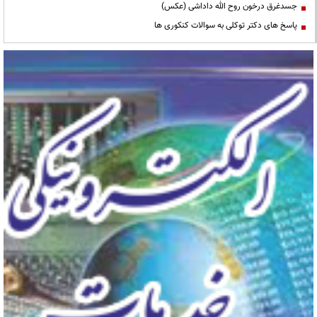
جسدغرق درخون روح الله داداشی (عکس)
پاسخ های دکتر توکلی به سوالات کنکوری ها