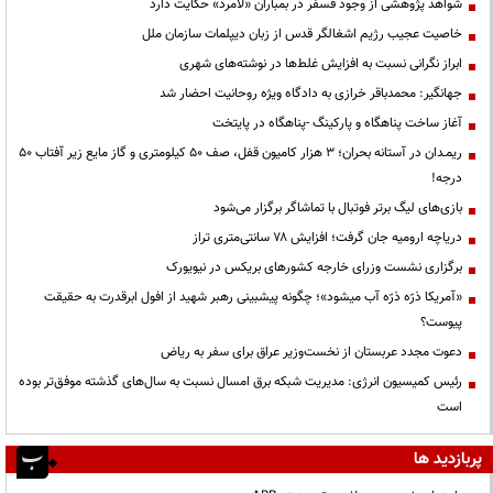
شواهد پژوهشی از وجود فسفر در بمباران «لامرد» حکایت دارد
خاصیت عجیب رژیم اشغالگر قدس از زبان دیپلمات سازمان ملل
ابراز نگرانی نسبت به افزایش غلط‌ها در نوشته‌های شهری
جهانگیر: محمدباقر خرازی به دادگاه ویژه روحانیت احضار شد
آغاز ساخت پناهگاه و پارکینگ -پناهگاه در پایتخت
ریمـدان در آستانه بحران؛ ۳ هزار کامیون قفل، صف ۵۰ کیلومتری و گاز مایع زیر آفتاب ۵۰
درجه!
بازی‌های لیگ برتر فوتبال با تماشاگر برگزار می‌شود
دریاچه ارومیه جان گرفت؛ افزایش ۷۸ سانتی‌متری تراز
برگزاری نشست وزرای خارجه کشورهای بریکس در نیویورک
«آمریکا ذرّه ذرّه آب میشود»؛ چگونه پیشبینی رهبر شهید از افول ابرقدرت به حقیقت
پیوست؟
دعوت مجدد عربستان از نخست‌وزیر عراق برای سفر به ریاض
رئیس کمیسیون انرژی: مدیریت شبکه برق امسال نسبت به سال‌های گذشته موفق‌تر بوده
است
پربازدید ها