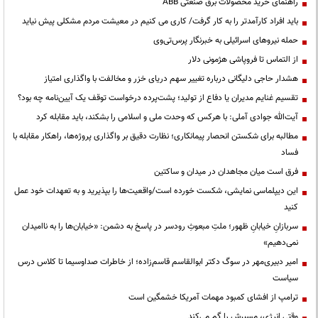
راهنمای خرید محصولات برق صنعتی ABB
باید افراد کارآمدتر را به کار گرفت/ کاری می کنیم در معیشت مردم مشکلی پیش نیاید
حمله نیروهای اسرائیلی به خبرنگار پرس‌تی‌وی
از التماس تا فروپاشی هژمونی دلار
هشدار حاجی دلیگانی درباره تغییر سهم دریای خزر و مخالفت با واگذاری امتیاز
تقسیم غنایم مدیران یا دفاع از تولید؛ پشت‌پرده درخواست توقف یک آیین‌نامه چه بود؟
آیت‌الله جوادی آملی: با هرکس که وحدت ملی و اسلامی را بشکند، باید مقابله کرد
مطالبه برای شکستن انحصار پیمانکاری؛ نظارت دقیق بر واگذاری پروژه‌ها، راهکار مقابله با
فساد
فرق است میان مجاهدان در میدان و ساکتین
این دیپلماسی نمایشی، شکست خورده است/واقعیت‌ها را بپذیرید و به تعهدات خود عمل
کنید
سربازانِ خیابانِ ظهور؛ ملتِ مبعوثِ رودسر در پاسخ به دشمن: «خیابان‌ها را به ناامیدان
نمی‌دهیم»
امیر دبیری‌مهر در سوگ دکتر ابوالقاسم قاسم‌زاده؛ از خاطرات صداوسیما تا کلاس درس
سیاست
ترامپ از افشای کمبود مهمات آمریکا خشمگین است
وقتی انرژی، مسیرش را گم می‌کند