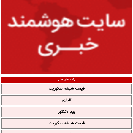
لینک های مفید
قیمت شیشه سکوریت
آلپاری
بیم دتکتور
قیمت شیشه سکوریت