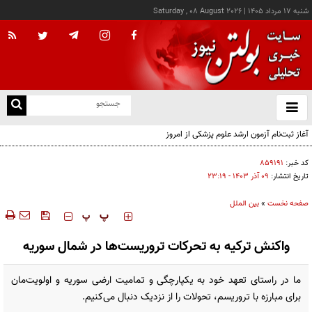
شنبه ۱۷ مرداد ۱۴۰۵
|
Saturday , 08 August 2026
از
و
ته
آغاز ثبت‌نام آزمون ارشد علوم پزشکی از امروز
ن
نو
کد خبر:
۸۵۹۱۹۱
تاریخ انتشار:
۰۹ آذر ۱۴۰۳ - ۲۳:۱۹
صفحه نخست
»
بین الملل
‍‍‍ پ
پ
واکنش ترکیه به تحرکات تروریست‌ها در شمال سوریه
ما در راستای تعهد خود به یکپارچگی و تمامیت ارضی سوریه و اولویت‌مان
برای مبارزه با تروریسم، تحولات را از نزدیک دنبال می‌کنیم.