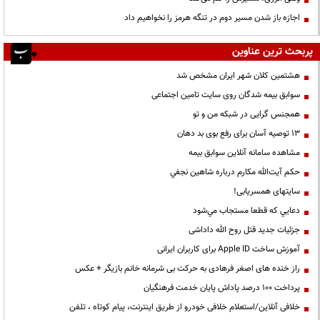
اجازه باز شدن مسیر دوم در تنگه هرمز را نخواهیم داد
پربحث ترین عناوین
هشتمین کلان شهر ایران مشخص شد
سوابق بیمه شدگان روی سایت تامین اجتماعی
همجنس گرایی در شبکه من و تو
13 توصیه آسان برای رفع بوی بد دهان
مشاهده سامانه آنلاين سوابق بیمه
حكم آيت‌الله مكارم درباره شاهين نجفي
سایتهای همسریابی!
دعايي كه قطعا مستجاب مي‌شود
جزئیات جدید قتل روح الله داداشی
آموزش ساخت Apple ID برای کاربران ایرانی
راز خنده های اصغر فرهادی به حرکت بی شرمانه خانم بازیگر + عکس
پرداخت ۱۰۰ درصد پاداش پایان خدمت فرهنگیان
خلافی آنلاین/استعلام خلافی خودرو از طریق اینترنت، پیام کوتاه ، تلفن