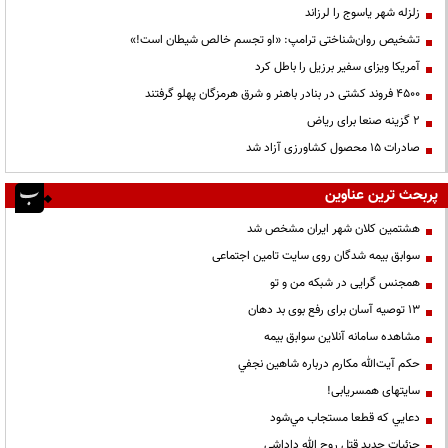
زلزله شهر یاسوج را لرزاند
تشخیص روان‌شناختی ترامپ: «او تجسم خالص شیطان است!»
آمریکا ویزای سفیر برزیل را باطل کرد
۴۵۰۰ فروند کشتی در بنادر باهنر و شرق هرمزگان پهلو گرفتند
۲ گزینه صنعا برای ریاض
صادرات ۱۵ محصول کشاورزی آزاد شد
پربحث ترین عناوین
هشتمین کلان شهر ایران مشخص شد
سوابق بیمه شدگان روی سایت تامین اجتماعی
همجنس گرایی در شبکه من و تو
13 توصیه آسان برای رفع بوی بد دهان
مشاهده سامانه آنلاين سوابق بیمه
حكم آيت‌الله مكارم درباره شاهين نجفي
سایتهای همسریابی!
دعايي كه قطعا مستجاب مي‌شود
جزئیات جدید قتل روح الله داداشی