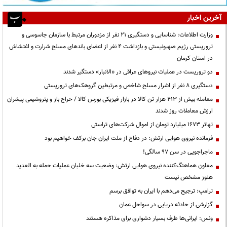
آخرین اخبار
وزارت اطلاعات: شناسایی و دستگیری ۲۱ نفر از مزدوران مرتبط با سازمان جاسوسی و
تروریستی رژیم صهیونیستی و بازداشت ۴ نفر از اعضای باندهای مسلح شرارت و اغتشاش
در استان کرمان
دو تروریست در عملیات نیروهای عراقی در «الانبار» دستگیر شدند
دستگیری ۸ نفر از اشرار مسلح شاخص و مرتبطین گروهک‌های تروریستی
معامله بیش از ۴۱۳ هزار تن کالا در بازار فیزیکی بورس کالا / حراج باز و پتروشیمی پیشران
ارزش معاملات روز شدند
تهاتر ۱۶۷۳ میلیارد تومان از اموال شرکت‌های تراستی
فرمانده نیروی هوایی ارتش: در دفاع از ملت ایران جان برکف خواهیم بود
ماجراجویی در سن ۹۷ سالگی!
معاون هماهنگ‌کننده نیروی هوایی ارتش: وضعیت سه خلبان عملیات حمله به العدید
هنوز مشخص نیست
ترامپ: ترجیح می‌دهم با ایران به توافق برسم
گزارشی از حادثه دریایی در سواحل عمان
ونس: ایرانی‌ها طرف بسیار دشواری برای مذاکره هستند