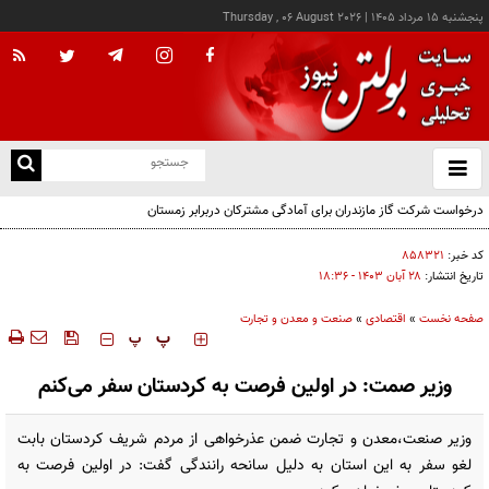
پنجشنبه ۱۵ مرداد ۱۴۰۵
|
Thursday , 06 August 2026
از
و
ته
درخواست شرکت گاز مازندران برای آمادگی مشترکان دربرابر زمستان
ن
نو
کد خبر:
۸۵۸۳۲۱
تاریخ انتشار:
۲۸ آبان ۱۴۰۳ - ۱۸:۳۶
صفحه نخست
»
اقتصادی
»
صنعت و معدن و تجارت
‍‍‍ پ
پ
وزیر صمت: در اولین فرصت به کردستان سفر می‌کنم
وزیر صنعت،معدن و تجارت ضمن عذرخواهی از مردم شریف کردستان بابت
لغو سفر به این استان به‌ دلیل سانحه رانندگی گفت: در اولین فرصت به