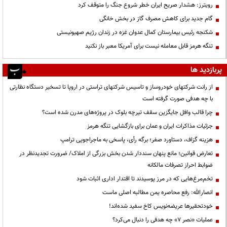
رویترز: هشدار صریح ایران خطر شروع جنگ را متوقف کرد
گام جدید برای کاهش مصرف گاز در بخش خانگی
شکنجه رئیس بیمارستان کمال عدوان غزه در زندان رژیم صهیونیستی
تنگه هرمز قابل معامله نیست برای آمریکا معبر باز نکنید
پربازدید ها
از رانت‌ شرکتهای خودروساز و تاسیس شرکتهای تراستی در اروپا تا تسخیر دستگاه نظارتی
با چه هدفی صورت گرفته است
چرا قالب وافل جایگزین سقف تیرچه بلوک در پروژه‌های مدرن شده است؟
جزئیات مذاکرات ایران و عمان برای بازگشایی تنگه هرمز
هزینه گزاف، دستاورد صفر؛ برگه رأی، پاسخی به ماجراجویی ترامپ
تعارض قوانین؛ مانع پنهان سنددار شدن بخش بزرگی از املاک/ ضرورت تجدیدنظر در
ضوابط احراز تصرفات مالکانه
تخم‌مرغ‌هایی که در مرز پوسیدند تا اقتدار اداری اثبات شود
انصارالله: رفع محاصره یمن مطالبه اصلی ماست
خودتحقیرها عریضه‌نویس کاخ سفید شده‌اند!
عملیات «نصر ۷» چه هدفی را دنبال می‌کرد؟