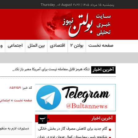
پنجشنبه ۱۵ مرداد ۱۴۰۵
|
Thursday , 06 August 2026
صفحه نخست
بولتن ۲
اقتصادی
بین الملل
اجتماعی
ور
آخرین اخبار
تنگه هرمز قابل معامله نیست برای آمریکا معبر باز نکنید
کد خبر:
۸۵۶۷۵۹
صفحه نخست
»
اجتماعی
آخرین اخبار
دستورات لازم به منظور
گام جدید برای کاهش مصرف گاز در بخش خانگی
شکنجه رئیس بیمارستان کمال عدوان غزه در زندان