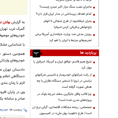
ماجرای نصب سنگ مزار اکبر عبدی چیست؟
کدام اهداف زیرساختی در مدار ایران قرار دارد؟
بحران اینفانتینو؛ از طرح جنجالی تا اتهام
به گزارش
بولتن نی
باج‌خواهی و قربانی کردن اسپانیا
گمرک غرب تهران ب
رویترز مدعی شد: وزارت خزانه‌داری آمریکا برخی
خودروهای موصوف
تحریم‌های مرتبط با ایران را لغو کرد
با شناسایی مشکلات موجو
پربازدید ها
خودروهای وارداتی
شیخ نعیم قاسم: توافق ایران و آمریکا، اسرائیل را
مهار کرد
دادستان تهران ع
از رانت‌ شرکتهای خودروساز و تاسیس شرکتهای
دستگاهی اعلام و 
تراستی در اروپا تا تسخیر دستگاه نظارتی با چه
لازم با زمان بندی
هدفی صورت گرفته است
وی در پایان افزو
چرا قالب وافل جایگزین سقف تیرچه بلوک در
صادر و سامانه یکپ
پروژه‌های مدرن شده است؟
صمصامی: ریشه مشکلات اقتصادی، گرانی نرخ ارز
برچسب ها:
خودروها
است/ طرح «تقویت پول ملی» در کمیسیون