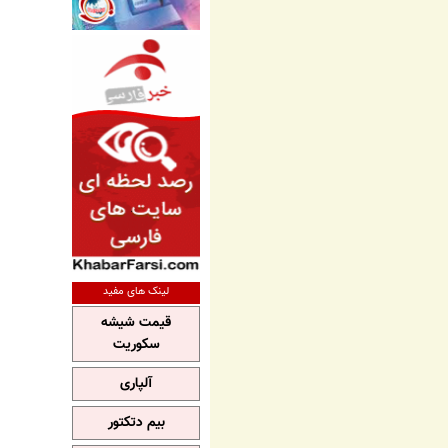
لینک های مفید
قیمت شیشه
سکوریت
آلپاری
بیم دتکتور