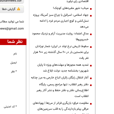
اقتصادی رأی نیاورد
میناب؛ شهرِ مقبره‌های کوچک!
گزارش خطا
جهاد اسلامی: اسرائیل با چراغ سبز آمریکا، پروژه
نسل‌کشی و کوچ اجباری مردم غزه را ادامه
شما می توانید مطالب 
می‌دهد
nnews@gmail.com
مدالِ اعتماد؛ روایت مدیریت آرام و نزدیک محمود
خسروی‌وفا
نظر شما
سقوط تاریخی نرخ تولد در ایران؛ شمار نوزادان
برای نخستین بار در ۶۰ سال گذشته زیر ۹۰۰ هزار
نام
نفر رفت
ایمیل
تمدید همه مجوزها و مهلت‌های ویژه تا پایان
شهریور؛ بخشنامه جدید دولت ابلاغ شد
* نظر
آغاز انتقال رایگان زائران اتباع خارجی به مرز چذابه
دفتر رهبر انقلاب: تنها مراجع رسمی، پایگاه
اطلاع‌رسانی دفتر و دفتر حفظ و نشر آثار رهبر
انقلاب است
مقاومت عراق؛ بازیگری فراتر از مرزها | پهپادهای
* کد امنیتی
عراقی پیام بازدارندگی را به قلب سرزمین‌های