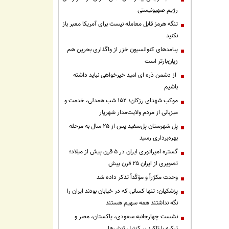
رژیم صهیونیستی
تنگه هرمز قابل معامله نیست برای آمریکا معبر باز
نکنید
پیامدهای کنوانسیون خزر از واگذاری بحرین هم
زیان‌بارتر است
از دشمن ذره ای امید خیرخواهی نباید داشته
باشیم
موکب شهدای رزکان؛ ۱۵۲ شب همدلی، خدمت و
میزبانی از مردم ولایت‌مدار شهریار
پل شهرستان پل‌سفید پس از ۲۵ سال به مرحله
بهره‌برداری رسید
گستره امپراتوری ایران در ۵ قرن پیش از میلاد؛
تصویری از ایران ۲۵ قرن پیش
وحدت مکرّراً و مؤکّداً تذکر داده شد
پزشکیان: تنها کسانی که در خیابان بودند ایران را
نگه نداشتند همه سهیم هستند
نشست چهارجانبه سعودی، پاکستان، مصر و
ترکیه با تاکید بر کنترل تنش‌ها