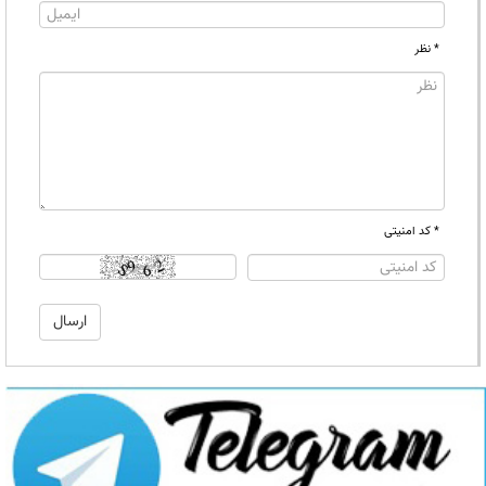
* نظر
* کد امنیتی