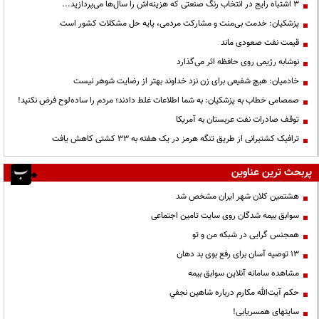
3 اشتباه رایج در انتخاب رنگ صنعتی که هزینه‌اش را سال‌ها می‌پردازید...
پزشکیان: خدمت بی‌منت و مشارکت مردمی، پایه حل مشکلات کشور است
قیمت نفت صعودی ماند
نوشابه رژیمی روی حافظه اثر می‌گذارد
خادمیان: هیچ شفیعی برای زن نزد خداوند بهتر از رضایت شوهر نیست
صمصامی خطاب به پزشکیان: به شما اطلاعات غلط دادند؛ مردم را ساده‌لوح فرض نکنید!
توقف صادرات نفت عربستان به آمریکا
ترافیک کشتیرانی از طریق تنگه هرمز در یک هفته به ۳۳ کشتی کاهش یافت
پربحث ترین عناوین
هشتمین کلان شهر ایران مشخص شد
سوابق بیمه شدگان روی سایت تامین اجتماعی
همجنس گرایی در شبکه من و تو
13 توصیه آسان برای رفع بوی بد دهان
مشاهده سامانه آنلاين سوابق بیمه
حكم آيت‌الله مكارم درباره شاهين نجفي
سایتهای همسریابی!