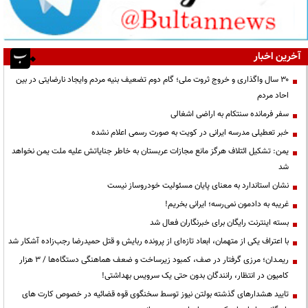
آخرین اخبار
۳۰ سال واگذاری و خروج ثروت ملی؛ گام دوم تضعیف بنیه مردم وایجاد نارضایتی در بین
احاد مردم
سفر فرمانده سنتکام به اراضی اشغالی
خبر تعطیلی مدرسه ایرانی در کویت به صورت رسمی اعلام نشده
یمن: تشکیل ائتلاف هرگز مانع مجازات عربستان به خاطر جنایاتش علیه ملت یمن نخواهد
شد
نشان استاندارد به معنای پایان مسئولیت خودروساز نیست
غریبه به دادمون نمی‌رسه؛ ایرانی بخریم!
بسته اینترنت رایگان برای خبرنگاران فعال شد
با اعتراف یکی از متهمان، ابعاد تازه‌ای از پرونده ربایش و قتل حمیدرضا رجب‌زاده آشکار شد
ریمـدان؛ مرزی گرفتار در صف، کمبود زیرساخت و ضعف هماهنگی دستگاه‌ها / ۳ هزار
کامیون در انتظار، رانندگان بدون حتی یک سرویس بهداشتی!
تایید هشدارهای گذشته بولتن نیوز توسط سخنگوی قوه قضائیه در خصوص کارت های