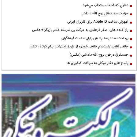
دعايي كه قطعا مستجاب مي‌شود
جزئیات جدید قتل روح الله داداشی
آموزش ساخت Apple ID برای کاربران ایرانی
راز خنده های اصغر فرهادی به حرکت بی شرمانه خانم بازیگر + عکس
پرداخت ۱۰۰ درصد پاداش پایان خدمت فرهنگیان
خلافی آنلاین/استعلام خلافی خودرو از طریق اینترنت، پیام کوتاه ، تلفن
جسدغرق درخون روح الله داداشی (عکس)
پاسخ های دکتر توکلی به سوالات کنکوری ها