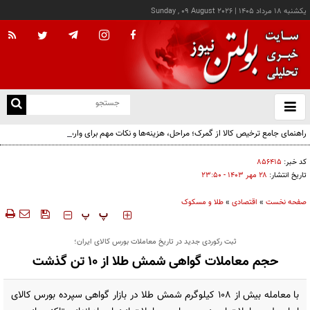
يکشنبه ۱۸ مرداد ۱۴۰۵
|
Sunday , 09 August 2026
از
و
ته
راهنمای جامع ترخیص کالا از گمرک؛ مراحل، هزینه‌ها و نکات مهم برای واردکنندگان
ن
نو
کد خبر:
۸۵۶۴۱۵
تاریخ انتشار:
۲۸ مهر ۱۴۰۳ - ۲۳:۵۰
صفحه نخست
»
اقتصادی
»
طلا و مسکوک
‍‍‍ پ
پ
ثبت رکوردی جدید در تاریخ معاملات بورس کالای ایران؛
حجم معاملات گواهی شمش طلا از ۱۰ تن گذشت
با معامله بیش از ۱۰۸ کیلوگرم شمش طلا در بازار گواهی سپرده بورس کالای