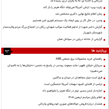
بارزگانی و اجاره ای که به بحران ارزی رسیده اند
رابرت پیپ: ارتش آمریکا نمی‌تواند تنگه هرمز را باز کند
زمان اعلام نتایج نهایی دکتری مشخص شد
ونس: در حال کار بر روی ایجاد یک سیستم ناوبری امن هستیم
گزارش «خبر شهر» از تداوم فعالیت موکب شهدای رزکان در اجتماع بزرگ مردم ولایت‌مدار
شهرستان شهریار
گزارشی از حادثه دریایی در سواحل عمان
پربازدید ها
راهنمای خرید محصولات برق صنعتی ABB
سربازانِ خیابانِ ظهور؛ ملتِ مبعوثِ رودسر در پاسخ به دشمن: «خیابان‌ها را به ناامیدان
نمی‌دهیم»
فرق است میان مجاهدان در میدان و ساکتین
ترامپ از افشای کمبود مهمات آمریکا خشمگین است
اجازه باز شدن مسیر دوم در تنگه هرمز را نخواهیم داد
اعلام پایان مراسم اربعین ۱۴۰۵
هشدار درباره فروش حواله‌های صوری خودروهای وارداتی