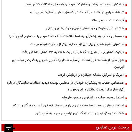
پزشکیان: خدمت بی‌منت و مشارکت مردمی، پایه حل مشکلات کشور است
3 اشتباه رایج در انتخاب رنگ صنعتی که هزینه‌اش را سال‌ها می‌پردازید...
قیمت نفت صعودی ماند
هشدار درباره فروش حواله‌های صوری خودروهای وارداتی
صمصامی خطاب به پزشکیان: به شما اطلاعات غلط دادند؛ مردم را ساده‌لوح فرض نکنید!
خادمیان: هیچ شفیعی برای زن نزد خداوند بهتر از رضایت شوهر نیست
ترافیک کشتیرانی از طریق تنگه هرمز در یک هفته به ۳۳ کشتی کاهش یافت
«چرا نباید از شما متنفر باشند؟»؛ پاسخ معنادار یک کاربر خارجی به قدرت و توانمندی
ایرانیان
آمریکا و اسرائیل سامانه «پیکان» را آزمایش کردند
صمصامی خطاب به پزشکیان: خودتان در مجلس بودید؛ دیدید انتقادات نمایندگان درباره
گران‌سازی ارز بود، نه واگذاری ایران‌خودرو
احتمال وجود حیات در اقیانوس مدفون «اروپا»
استفاده بیش از حد از صفحه‌نمایش می‌تواند به مغز کودکان آسیب ماندگار وارد کند
شکایت نیومکزیکو از وزارت دادگستری ترامپ بر سر پرونده اپستین
پربحث ترین عناوین