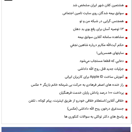
هشتمین کلان شهر ایران مشخص شد
سوابق بیمه شدگان روی سایت تامین اجتماعی
همجنس گرایی در شبکه من و تو
13 توصیه آسان برای رفع بوی بد دهان
مشاهده سامانه آنلاين سوابق بیمه
حكم آيت‌الله مكارم درباره شاهين نجفي
سایتهای همسریابی!
دعايي كه قطعا مستجاب مي‌شود
جزئیات جدید قتل روح الله داداشی
آموزش ساخت Apple ID برای کاربران ایرانی
راز خنده های اصغر فرهادی به حرکت بی شرمانه خانم بازیگر + عکس
پرداخت ۱۰۰ درصد پاداش پایان خدمت فرهنگیان
خلافی آنلاین/استعلام خلافی خودرو از طریق اینترنت، پیام کوتاه ، تلفن
جسدغرق درخون روح الله داداشی (عکس)
پاسخ های دکتر توکلی به سوالات کنکوری ها