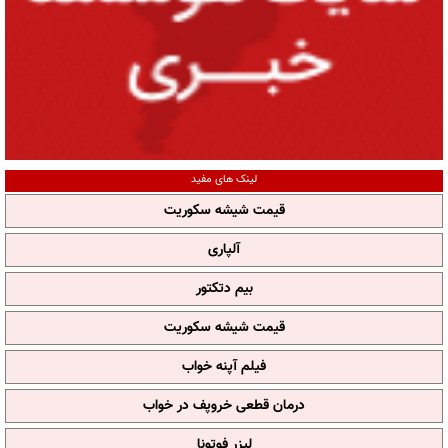
لینک های مفید
قیمت شیشه سکوریت
آلپاری
بیم دتکتور
قیمت شیشه سکوریت
فیلم آپنه خواب
درمان قطعی خروپف در خواب
لیزر فوتونا