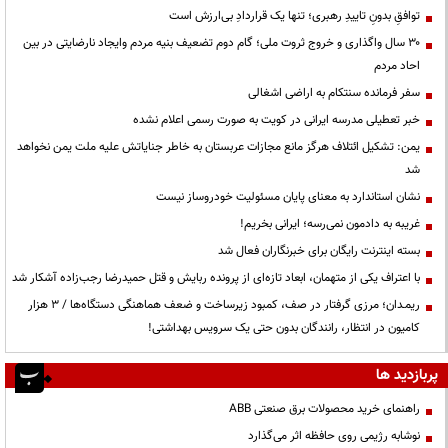
توافقِ بدونِ تاییدِ رهبری؛ تنها یک قراردادِ بی‌ارزش است
۳۰ سال واگذاری و خروج ثروت ملی؛ گام دوم تضعیف بنیه مردم وایجاد نارضایتی در بین
احاد مردم
سفر فرمانده سنتکام به اراضی اشغالی
خبر تعطیلی مدرسه ایرانی در کویت به صورت رسمی اعلام نشده
یمن: تشکیل ائتلاف هرگز مانع مجازات عربستان به خاطر جنایاتش علیه ملت یمن نخواهد
شد
نشان استاندارد به معنای پایان مسئولیت خودروساز نیست
غریبه به دادمون نمی‌رسه؛ ایرانی بخریم!
بسته اینترنت رایگان برای خبرنگاران فعال شد
با اعتراف یکی از متهمان، ابعاد تازه‌ای از پرونده ربایش و قتل حمیدرضا رجب‌زاده آشکار شد
ریمـدان؛ مرزی گرفتار در صف، کمبود زیرساخت و ضعف هماهنگی دستگاه‌ها / ۳ هزار
کامیون در انتظار، رانندگان بدون حتی یک سرویس بهداشتی!
پربازدید ها
راهنمای خرید محصولات برق صنعتی ABB
نوشابه رژیمی روی حافظه اثر می‌گذارد