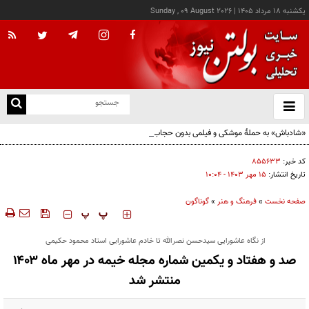
يکشنبه ۱۸ مرداد ۱۴۰۵
|
Sunday , 09 August 2026
از
و
ته
«شادباش» به حملۀ موشکی و فیلمی بدون حجاب؛ روایت تناقض‌های محسن قرایی
ن
نو
کد خبر:
۸۵۵۶۳۳
تاریخ انتشار:
۱۵ مهر ۱۴۰۳ - ۱۰:۰۴
صفحه نخست
»
فرهنگ و هنر
»
گوناگون
‍‍‍ پ
پ
از نگاه عاشورایی سیدحسن نصرالله تا خادم عاشورایی استاد محمود حکیمی
صد و هفتاد و یکمین شماره مجله خیمه در مهر ماه ۱۴۰۳
منتشر شد