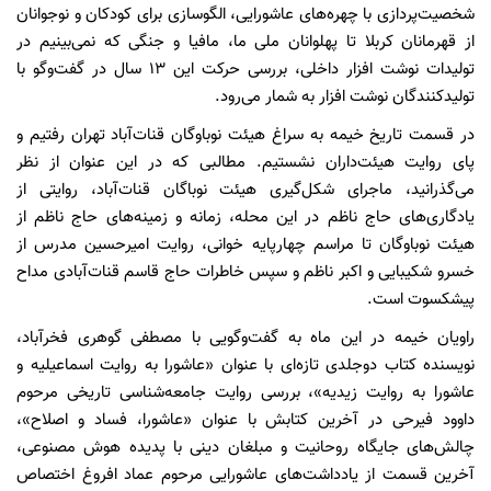
شخصیت‌پردازی با چهره‌های عاشورایی، الگوسازی برای کودکان و نوجوانان
از قهرمانان کربلا تا پهلوانان ملی ما، مافیا و جنگی که نمی‌بینیم در
تولیدات نوشت افزار داخلی، بررسی حرکت این ۱۳ سال در گفت‌وگو با
تولیدکنندگان نوشت افزار به شمار می‌رود.
در قسمت تاریخ خیمه به سراغ هیئت نوباوگان قنات‌آباد تهران رفتیم و
پای روایت هیئت‌داران نشستیم. مطالبی که در این عنوان از نظر
می‌گذرانید، ماجرای شکل‌گیری هیئت نوباگان قنات‌آباد، روایتی از
یادگاری‌های حاج ناظم در این محله، زمانه و زمینه‌های حاج ناظم از
هیئت نوباوگان تا مراسم چهارپایه خوانی، روایت امیرحسین مدرس از
خسرو شکیبایی و اکبر ناظم و سپس خاطرات حاج قاسم قنات‌آبادی مداح
پیشکسوت است.
راویان خیمه در این ماه به گفت‌وگویی با مصطفی گوهری فخرآباد،
نویسنده کتاب دوجلدی تازه‌ای با عنوان «عاشورا به روایت اسماعیلیه و
عاشورا به روایت زیدیه»، بررسی روایت جامعه‌شناسی تاریخی مرحوم
داوود فیرحی در آخرین کتابش با عنوان «عاشورا، فساد و اصلاح»،
چالش‌های جایگاه روحانیت و مبلغان دینی با پدیده هوش مصنوعی،
آخرین قسمت از یادداشت‌های عاشورایی مرحوم عماد افروغ اختصاص