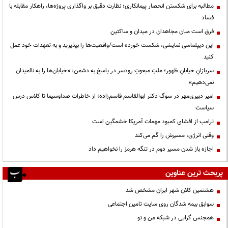
مطالبه برای شکستن انحصار پیمانکاری؛ نظارت دقیق بر واگذاری پروژه‌ها، راهکار مقابله با
فساد
فرق است میان مجاهدان در میدان و ساکتین
این دیپلماسی نمایشی، شکست خورده است/واقعیت‌ها را بپذیرید و به تعهدات خود عمل
کنید
سربازانِ خیابانِ ظهور؛ ملتِ مبعوثِ رودسر در پاسخ به دشمن: «خیابان‌ها را به ناامیدان
نمی‌دهیم»
امیر دبیری‌مهر در سوگ دکتر ابوالقاسم قاسم‌زاده؛ از خاطرات صداوسیما تا کلاس درس
سیاست
ترامپ از افشای کمبود مهمات آمریکا خشمگین است
وقتی انرژی، مسیرش را گم می‌کند
اجازه باز شدن مسیر دوم در تنگه هرمز را نخواهیم داد
پربحث ترین عناوین
هشتمین کلان شهر ایران مشخص شد
سوابق بیمه شدگان روی سایت تامین اجتماعی
همجنس گرایی در شبکه من و تو