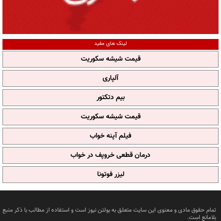
لینک های مفید
قیمت شیشه سکوریت
آلپاری
بیم دتکتور
قیمت شیشه سکوریت
فیلم آپنه خواب
درمان قطعی خروپف در خواب
لیزر فوتونا
تمام حقوق مادی و معنوی این سایت متعلق به بولتن نیوز است و استفاده از مطالب با ذکر منبع
بلامانع است.