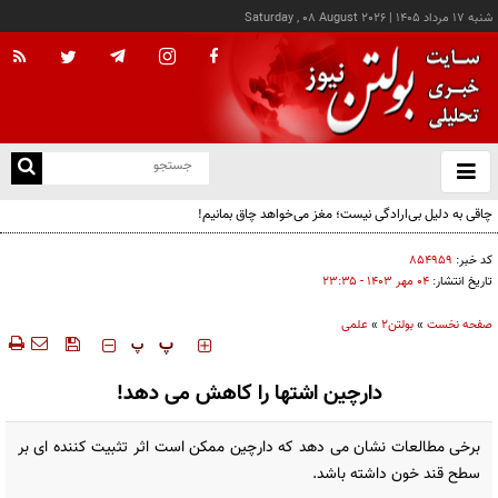
شنبه ۱۷ مرداد ۱۴۰۵
|
Saturday , 08 August 2026
از
و
ته
چاقی به دلیل بی‌ارادگی نیست؛ مغز می‌خواهد چاق بمانیم!
ن
نو
کد خبر:
۸۵۴۹۵۹
تاریخ انتشار:
۰۴ مهر ۱۴۰۳ - ۲۳:۳۵
صفحه نخست
»
بولتن2
»
علمی
‍‍‍ پ
پ
دارچین اشتها را کاهش می دهد!
برخی مطالعات نشان می دهد که دارچین ممکن است اثر تثبیت کننده ای بر
سطح قند خون داشته باشد.