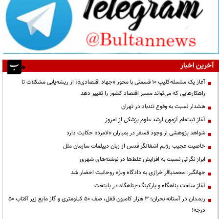
آخرین اخبار
آغاز یک سلسله‌کلیپ ۱۰ قسمتی با محور «جهاد اقتصادی»؛ از ریشه‌یابی مشکلات تا
راهکارهایی که می‌تواند مسیر اقتصاد کشور را تغییر دهد
هشدار نسبت به وقوع تندباد در تهران
آغاز ثبت‌نام آزمون ارشد علوم پزشکی از امروز
شواهد پژوهشی از وجود فسفر در بمباران «لامرد» حکایت دارد
خاصیت عجیب رژیم اشغالگر قدس از زبان دیپلمات سازمان ملل
ابراز نگرانی نسبت به افزایش غلط‌ها در نوشته‌های شهری
جهانگیر: محمدباقر خرازی به دادگاه ویژه روحانیت احضار شد
آغاز ساخت پناهگاه و پارکینگ -پناهگاه در پایتخت
ریمـدان در آستانه بحران؛ ۳ هزار کامیون قفل، صف ۵۰ کیلومتری و گاز مایع زیر آفتاب ۵۰
درجه!