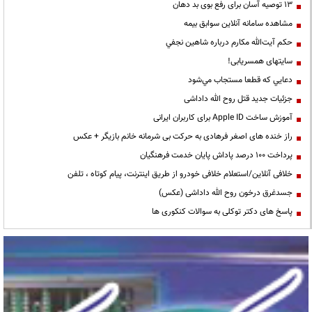
13 توصیه آسان برای رفع بوی بد دهان
مشاهده سامانه آنلاين سوابق بیمه
حكم آيت‌الله مكارم درباره شاهين نجفي
سایتهای همسریابی!
دعايي كه قطعا مستجاب مي‌شود
جزئیات جدید قتل روح الله داداشی
آموزش ساخت Apple ID برای کاربران ایرانی
راز خنده های اصغر فرهادی به حرکت بی شرمانه خانم بازیگر + عکس
پرداخت ۱۰۰ درصد پاداش پایان خدمت فرهنگیان
خلافی آنلاین/استعلام خلافی خودرو از طریق اینترنت، پیام کوتاه ، تلفن
جسدغرق درخون روح الله داداشی (عکس)
پاسخ های دکتر توکلی به سوالات کنکوری ها