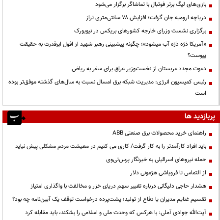
بازی‌های لیگ برتر فوتبال با تماشاگر برگزار می‌شود
دریاچه ارومیه جان گرفت؛ افزایش ۷۸ سانتی‌متری تراز
برگزاری نشست وزرای خارجه کشورهای بریکس در نیویورک
«آمریکا ذرّه ذرّه آب میشود»؛ چگونه پیشبینی رهبر شهید از افول ابرقدرت به حقیقت
پیوست؟
دعوت مجدد عربستان از نخست‌وزیر عراق برای سفر به ریاض
رئیس کمیسیون انرژی: مدیریت شبکه برق امسال نسبت به سال‌های گذشته موفق‌تر بوده
است
پربازدید ها
راهنمای خرید محصولات برق صنعتی ABB
باید افراد کارآمدتر را به کار گرفت/ کاری می کنیم در معیشت مردم مشکلی پیش نیاید
حمله نیروهای اسرائیلی به خبرنگار پرس‌تی‌وی
از التماس تا فروپاشی هژمونی دلار
هشدار حاجی دلیگانی درباره تغییر سهم دریای خزر و مخالفت با واگذاری امتیاز
تقسیم غنایم مدیران یا دفاع از تولید؛ پشت‌پرده درخواست توقف یک آیین‌نامه چه بود؟
آیت‌الله جوادی آملی: با هرکس که وحدت ملی و اسلامی را بشکند، باید مقابله کرد