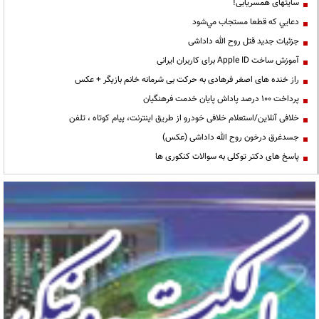
سایتهای همسریابی!
دعايي كه قطعا مستجاب مي‌شود
جزئیات جدید قتل روح الله داداشی
آموزش ساخت Apple ID برای کاربران ایرانی
راز خنده های اصغر فرهادی به حرکت بی شرمانه خانم بازیگر + عکس
پرداخت ۱۰۰ درصد پاداش پایان خدمت فرهنگیان
خلافی آنلاین/استعلام خلافی خودرو از طریق اینترنت، پیام کوتاه ، تلفن
جسدغرق درخون روح الله داداشی (عکس)
پاسخ های دکتر توکلی به سوالات کنکوری ها