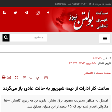
شنبه ۱۷ مرداد ۱۴۰۵
|
Saturday , 08 August 2026
از
و
ته
پزشکیان: خدمت بی‌منت و مشارکت مردمی، پایه حل مشکلات کشور است
ن
نو
کد خبر:
۸۵۳۰۲۱
تاریخ انتشار:
۱۰ شهريور ۱۴۰۳ - ۲۳:۳۷
صفحه نخست
»
اقتصادی
‍‍‍ پ
پ
ساعت کار ادارات از نیمه شهریور به حالت عادی باز می‌گردد
امسال به منظور مدیریت مصرف برق بخش اداری، برنامه ریزی کاهش ۱۵۰۰
مگاواتی انجام شده بود که ۹۵ درصد از این میزان محقق شد.