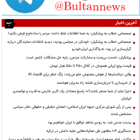
آخرین اخبار
صمصامی خطاب به پزشکیان: به شما اطلاعات غلط دادند؛ مردم را ساده‌لوح فرض نکنید!
صمصامی خطاب به پزشکیان: خودتان در مجلس بودید؛ دیدید انتقادات نمایندگان درباره
گران‌سازی ارز بود، نه واگذاری ایران‌خودرو
پزشکیان: خدمت بی‌منت و مشارکت مردمی، پایه حل مشکلات کشور است
قیمت‌ برنج ایرانی همچنان در کانال ۴۵۰ تا ۵۵۰ هزار تومان
وقتی دیتاسنترها از هوش مصنوعی جلو می‌زنند؛ زنگ خطر برای اقتصاد AI
از خبرسازی تا جریان‌سازی نقشه راه مدیران هوشمند
«چرا نباید از شما متنفر باشند؟»؛ پاسخ معنادار یک کاربر خارجی به قدرت و توانمندی
ایرانیان
پس از رأی شورای مرکزی جبهه ایران اسلامی؛ اعضای حقیقی و حقوقی دفتر سیاسی
مشخص شدند
بسنت مدعی شد: به زودی شاهد توافق با ایران خواهیم بود
دستگیری ۱۰۴ مظنون طی عملیات‌هایی علیه داعش در ترکیه
واکنش امام جمعه اردبیل به سخنان باقر خرازی: دروغ بستن به رهبری قطعاً جرم بسیار