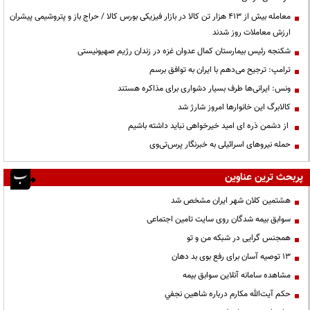
معامله بیش از ۴۱۳ هزار تن کالا در بازار فیزیکی بورس کالا / حراج باز و پتروشیمی پیشران
ارزش معاملات روز شدند
شکنجه رئیس بیمارستان کمال عدوان غزه در زندان رژیم صهیونیستی
ترامپ: ترجیح می‌دهم با ایران به توافق برسم
ونس: ایرانی‌ها طرف بسیار دشواری برای مذاکره هستند
کالابرگ این خانوارها امروز شارژ شد
از دشمن ذره ای امید خیرخواهی نباید داشته باشیم
حمله نیروهای اسرائیلی به خبرنگار پرس‌تی‌وی
پربحث ترین عناوین
هشتمین کلان شهر ایران مشخص شد
سوابق بیمه شدگان روی سایت تامین اجتماعی
همجنس گرایی در شبکه من و تو
13 توصیه آسان برای رفع بوی بد دهان
مشاهده سامانه آنلاين سوابق بیمه
حكم آيت‌الله مكارم درباره شاهين نجفي