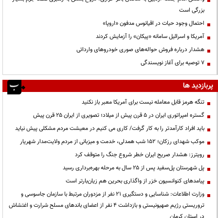
بزرگی است
احتمال وجود حیات در اقیانوس مدفون «اروپا»
آمریکا و اسرائیل سامانه «پیکان» را آزمایش کردند
هشدار درباره فروش حواله‌های صوری خودروهای وارداتی
۷ توصیه برای آغاز نویسندگی
پربازدید ها
تنگه هرمز قابل معامله نیست برای آمریکا معبر باز نکنید
گستره امپراتوری ایران در ۵ قرن پیش از میلاد؛ تصویری از ایران ۲۵ قرن پیش
باید افراد کارآمدتر را به کار گرفت/ کاری می کنیم در معیشت مردم مشکلی پیش نیاید
موکب شهدای رزکان؛ ۱۵۲ شب همدلی، خدمت و میزبانی از مردم ولایت‌مدار شهریار
رویترز: هشدار صریح ایران خطر شروع جنگ را متوقف کرد
پل شهرستان پل‌سفید پس از ۲۵ سال به مرحله بهره‌برداری رسید
پیامدهای کنوانسیون خزر از واگذاری بحرین هم زیان‌بارتر است
وزارت اطلاعات: شناسایی و دستگیری ۲۱ نفر از مزدوران مرتبط با سازمان جاسوسی و
تروریستی رژیم صهیونیستی و بازداشت ۴ نفر از اعضای باندهای مسلح شرارت و اغتشاش
در استان کرمان