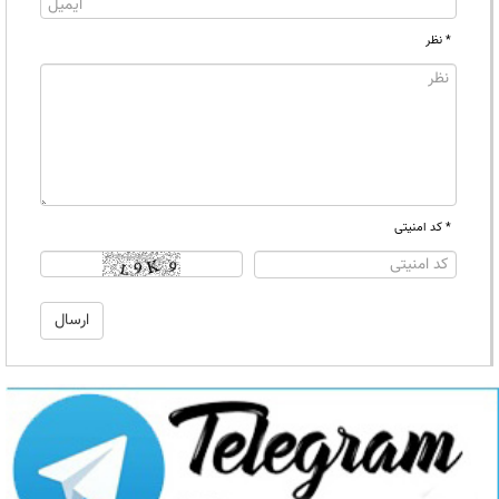
* نظر
* کد امنیتی