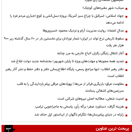
میناب؛ شهرِ مقبره‌های کوچک!
جهاد اسلامی: اسرائیل با چراغ سبز آمریکا، پروژه نسل‌کشی و کوچ اجباری مردم غزه را
ادامه می‌دهد
مدالِ اعتماد؛ روایت مدیریت آرام و نزدیک محمود خسروی‌وفا
سقوط تاریخی نرخ تولد در ایران؛ شمار نوزادان برای نخستین بار در ۶۰ سال گذشته زیر ۹۰۰
هزار نفر رفت
آغاز انتقال رایگان زائران اتباع خارجی به مرز چذابه
تمدید همه مجوزها و مهلت‌های ویژه تا پایان شهریور؛ بخشنامه جدید دولت ابلاغ شد
دفتر رهبر انقلاب: تنها مراجع رسمی، پایگاه اطلاع‌رسانی دفتر و دفتر حفظ و نشر آثار رهبر
انقلاب است
مقاومت عراق؛ بازیگری فراتر از مرزها | پهپادهای عراقی پیام بازدارندگی را به قلب
سرزمین‌های اشغالی رساندند
‌امنیت شغلی، مطالبه اصلی نیروهای شرکتی است
هزینه گزاف، دستاورد صفر؛ برگه رأی، پاسخی به ماجراجویی ترامپ
زلزله در دنیای پیام‌رسان‌ها؛ تلگرام ناگهان از اپ‌استور اپل حذف شد
پربحث ترین عناوین