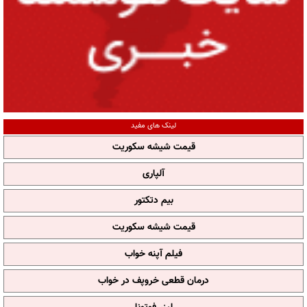
لینک های مفید
قیمت شیشه سکوریت
آلپاری
بیم دتکتور
قیمت شیشه سکوریت
فیلم آپنه خواب
درمان قطعی خروپف در خواب