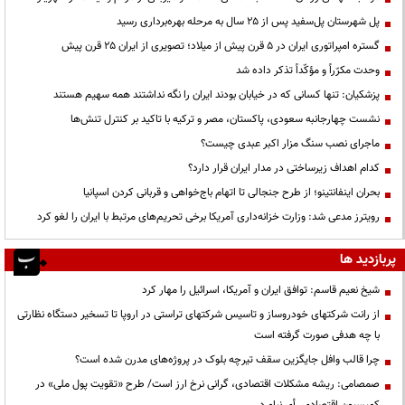
پل شهرستان پل‌سفید پس از ۲۵ سال به مرحله بهره‌برداری رسید
گستره امپراتوری ایران در ۵ قرن پیش از میلاد؛ تصویری از ایران ۲۵ قرن پیش
وحدت مکرّراً و مؤکّداً تذکر داده شد
پزشکیان: تنها کسانی که در خیابان بودند ایران را نگه نداشتند همه سهیم هستند
نشست چهارجانبه سعودی، پاکستان، مصر و ترکیه با تاکید بر کنترل تنش‌ها
ماجرای نصب سنگ مزار اکبر عبدی چیست؟
کدام اهداف زیرساختی در مدار ایران قرار دارد؟
بحران اینفانتینو؛ از طرح جنجالی تا اتهام باج‌خواهی و قربانی کردن اسپانیا
رویترز مدعی شد: وزارت خزانه‌داری آمریکا برخی تحریم‌های مرتبط با ایران را لغو کرد
پربازدید ها
شیخ نعیم قاسم: توافق ایران و آمریکا، اسرائیل را مهار کرد
از رانت‌ شرکتهای خودروساز و تاسیس شرکتهای تراستی در اروپا تا تسخیر دستگاه نظارتی
با چه هدفی صورت گرفته است
چرا قالب وافل جایگزین سقف تیرچه بلوک در پروژه‌های مدرن شده است؟
صمصامی: ریشه مشکلات اقتصادی، گرانی نرخ ارز است/ طرح «تقویت پول ملی» در
کمیسیون اقتصادی رأی نیاورد