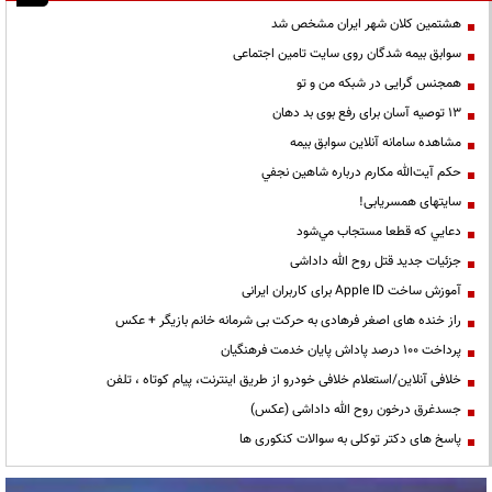
هشتمین کلان شهر ایران مشخص شد
سوابق بیمه شدگان روی سایت تامین اجتماعی
همجنس گرایی در شبکه من و تو
13 توصیه آسان برای رفع بوی بد دهان
مشاهده سامانه آنلاين سوابق بیمه
حكم آيت‌الله مكارم درباره شاهين نجفي
سایتهای همسریابی!
دعايي كه قطعا مستجاب مي‌شود
جزئیات جدید قتل روح الله داداشی
آموزش ساخت Apple ID برای کاربران ایرانی
راز خنده های اصغر فرهادی به حرکت بی شرمانه خانم بازیگر + عکس
پرداخت ۱۰۰ درصد پاداش پایان خدمت فرهنگیان
خلافی آنلاین/استعلام خلافی خودرو از طریق اینترنت، پیام کوتاه ، تلفن
جسدغرق درخون روح الله داداشی (عکس)
پاسخ های دکتر توکلی به سوالات کنکوری ها