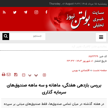
پنجشنبه ۱۵ مرداد ۱۴۰۵
|
Thursday , 06 August 2026
از
و
ته
ن
نو
کد خبر:
۸۵۲۳۲۹
تاریخ انتشار:
۰۱ شهريور ۱۴۰۳ - ۲۳:۳۲
صفحه نخست
»
اقتصادی
»
بورس
‍‍‍ پ
پ
بررسی بازدهی هفتگی، ماهانه و سه‌ ماهه صندوق‌های
سرمایه‌ گذاری
در هفته گذشته در میان تمامی صندوق‌ها، فقط صندوق‌های مبتنی بر سپرده