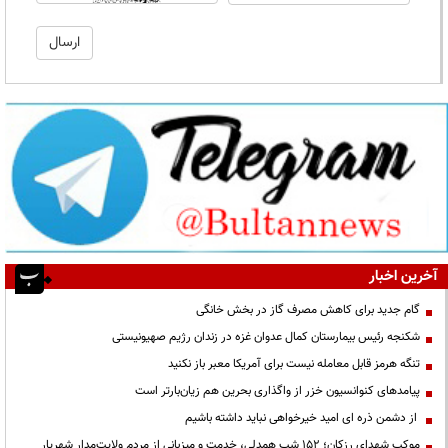
آخرین اخبار
گام جدید برای کاهش مصرف گاز در بخش خانگی
شکنجه رئیس بیمارستان کمال عدوان غزه در زندان رژیم صهیونیستی
تنگه هرمز قابل معامله نیست برای آمریکا معبر باز نکنید
پیامدهای کنوانسیون خزر از واگذاری بحرین هم زیان‌بارتر است
از دشمن ذره ای امید خیرخواهی نباید داشته باشیم
موکب شهدای رزکان؛ ۱۵۲ شب همدلی، خدمت و میزبانی از مردم ولایت‌مدار شهریار