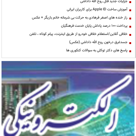
جزئیات جدید قتل روح الله داداشی
آموزش ساخت Apple ID برای کاربران ایرانی
راز خنده های اصغر فرهادی به حرکت بی شرمانه خانم بازیگر + عکس
پرداخت ۱۰۰ درصد پاداش پایان خدمت فرهنگیان
خلافی آنلاین/استعلام خلافی خودرو از طریق اینترنت، پیام کوتاه ، تلفن
جسدغرق درخون روح الله داداشی (عکس)
پاسخ های دکتر توکلی به سوالات کنکوری ها