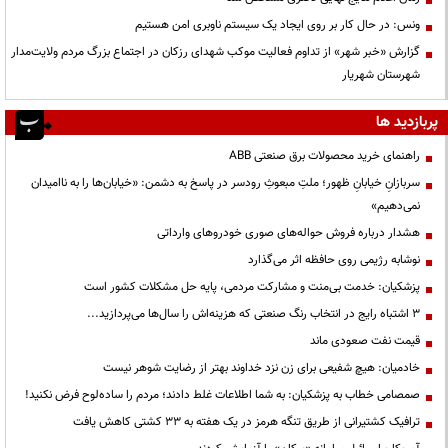
ونس: در حال کار بر روی ایجاد یک سیستم ناوبری امن هستیم
گزارش «خبر شهر» از تداوم فعالیت موکب شهدای رزکان در اجتماع بزرگ مردم ولایت‌مدار
شهرستان شهریار
پربازدید ها
راهنمای خرید محصولات برق صنعتی ABB
سربازانِ خیابانِ ظهور؛ ملتِ مبعوثِ رودسر در پاسخ به دشمن: «خیابان‌ها را به ناامیدان
نمی‌دهیم»
هشدار درباره فروش حواله‌های صوری خودروهای وارداتی
نوشابه رژیمی روی حافظه اثر می‌گذارد
پزشکیان: خدمت بی‌منت و مشارکت مردمی، پایه حل مشکلات کشور است
3 اشتباه رایج در انتخاب رنگ صنعتی که هزینه‌اش را سال‌ها می‌پردازید...
قیمت نفت صعودی ماند
خادمیان: هیچ شفیعی برای زن نزد خداوند بهتر از رضایت شوهر نیست
صمصامی خطاب به پزشکیان: به شما اطلاعات غلط دادند؛ مردم را ساده‌لوح فرض نکنید!
ترافیک کشتیرانی از طریق تنگه هرمز در یک هفته به ۳۳ کشتی کاهش یافت