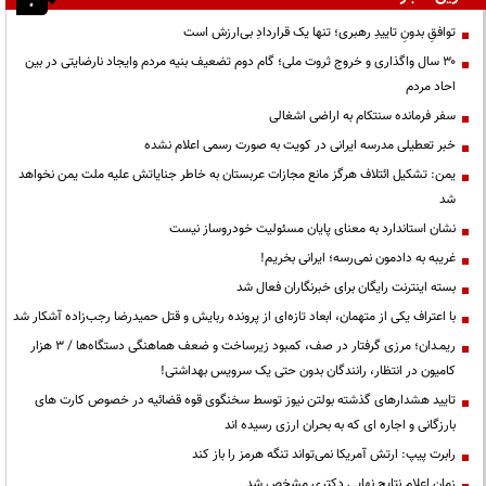
توافقِ بدونِ تاییدِ رهبری؛ تنها یک قراردادِ بی‌ارزش است
۳۰ سال واگذاری و خروج ثروت ملی؛ گام دوم تضعیف بنیه مردم وایجاد نارضایتی در بین
احاد مردم
سفر فرمانده سنتکام به اراضی اشغالی
خبر تعطیلی مدرسه ایرانی در کویت به صورت رسمی اعلام نشده
یمن: تشکیل ائتلاف هرگز مانع مجازات عربستان به خاطر جنایاتش علیه ملت یمن نخواهد
شد
نشان استاندارد به معنای پایان مسئولیت خودروساز نیست
غریبه به دادمون نمی‌رسه؛ ایرانی بخریم!
بسته اینترنت رایگان برای خبرنگاران فعال شد
با اعتراف یکی از متهمان، ابعاد تازه‌ای از پرونده ربایش و قتل حمیدرضا رجب‌زاده آشکار شد
ریمـدان؛ مرزی گرفتار در صف، کمبود زیرساخت و ضعف هماهنگی دستگاه‌ها / ۳ هزار
کامیون در انتظار، رانندگان بدون حتی یک سرویس بهداشتی!
تایید هشدارهای گذشته بولتن نیوز توسط سخنگوی قوه قضائیه در خصوص کارت های
بارزگانی و اجاره ای که به بحران ارزی رسیده اند
رابرت پیپ: ارتش آمریکا نمی‌تواند تنگه هرمز را باز کند
زمان اعلام نتایج نهایی دکتری مشخص شد