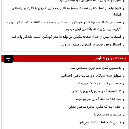
آمریکا و اسرائیل سامانه «پیکان» را آزمایش کردند
«چرا نباید از شما متنفر باشند؟»؛ پاسخ معنادار یک کاربر خارجی به قدرت و توانمندی
ایرانیان
صمصامی خطاب به پزشکیان: خودتان در مجلس بودید؛ دیدید انتقادات نمایندگان درباره
گران‌سازی ارز بود، نه واگذاری ایران‌خودرو
استفاده بیش از حد از صفحه‌نمایش می‌تواند به مغز کودکان آسیب ماندگار وارد کند
احتمال وجود حیات در اقیانوس مدفون «اروپا»
پربحث ترین عناوین
هشتمین کلان شهر ایران مشخص شد
سوابق بیمه شدگان روی سایت تامین اجتماعی
همجنس گرایی در شبکه من و تو
13 توصیه آسان برای رفع بوی بد دهان
مشاهده سامانه آنلاين سوابق بیمه
حكم آيت‌الله مكارم درباره شاهين نجفي
سایتهای همسریابی!
دعايي كه قطعا مستجاب مي‌شود