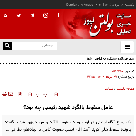
يکشنبه ۱۸ مرداد ۱۴۰۵
|
Sunday , 09 August 2026
از
و
ته
سفر فرمانده سنتکام به اراضی اشغالی
ن
نو
کد خبر:
۸۵۲۲۲۵
تاریخ انتشار:
۳۱ مرداد ۱۴۰۳ - ۲۲:۱۵
صفحه نخست
»
سیاسی
‍‍‍ پ
پ
عامل سقوط بالگرد شهید رئیسی چه بود؟
یک منبع آگاه امنیتی درباره پرونده سقوط بالگرد رئیس جمهور شهید گفت:
پرونده سقوط هلی کوپتر آیت الله رئیسی بصورت کامل در نهادهای نظارتی....