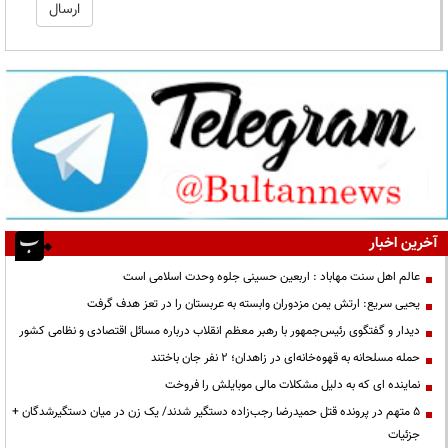
آخرین اخبار
عالم اهل سنت مهاباد : اربعین حسینی جلوه وحدت اسلامی است
یحیی سریع: ارتش یمن مزدوران وابسته به عربستان را در تعز هدف گرفت
دیدار و گفتگوی رئیس‌جمهور با رهبر معظم انقلاب درباره مسائل اقتصادی و نظامی کشور
حمله مسلحانه به قهوه‌خانه‌ای در زاهدان؛ ۲ نفر جان باختند
نماینده ای که به دلیل مشکلات مالی موبایلش را فروخت
۵ متهم در پرونده قتل حمیدرضا رجب‌زاده دستگیر شدند/ یک زن در میان دستگیرشدگان +
جزئیات