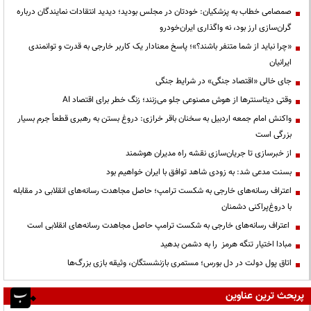
صمصامی خطاب به پزشکیان: خودتان در مجلس بودید؛ دیدید انتقادات نمایندگان درباره
گران‌سازی ارز بود، نه واگذاری ایران‌خودرو
«چرا نباید از شما متنفر باشند؟»؛ پاسخ معنادار یک کاربر خارجی به قدرت و توانمندی
ایرانیان
جای خالی «اقتصاد جنگی» در شرایط جنگی
وقتی دیتاسنترها از هوش مصنوعی جلو می‌زنند؛ زنگ خطر برای اقتصاد AI
واکنش امام جمعه اردبیل به سخنان باقر خرازی: دروغ بستن به رهبری قطعاً جرم بسیار
بزرگی است
از خبرسازی تا جریان‌سازی نقشه راه مدیران هوشمند
بسنت مدعی شد: به زودی شاهد توافق با ایران خواهیم بود
اعتراف رسانه‌های خارجی به شکست ترامپ؛ حاصل مجاهدت رسانه‌های انقلابی در مقابله
با دروغ‌پراکنی دشمنان
اعتراف رسانه‌های خارجی به شکست ترامپ حاصل مجاهدت رسانه‌های انقلابی است
مبادا اختیار تنگه هرمز را به دشمن بدهید
اتاق پول دولت در دل بورس؛ مستمری بازنشستگان، وثیقه بازی بزرگ‌ها
پربحث ترین عناوین