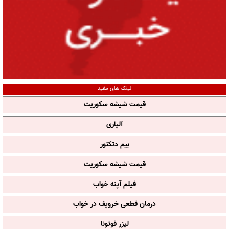
لینک های مفید
قیمت شیشه سکوریت
آلپاری
بیم دتکتور
قیمت شیشه سکوریت
فیلم آپنه خواب
درمان قطعی خروپف در خواب
لیزر فوتونا