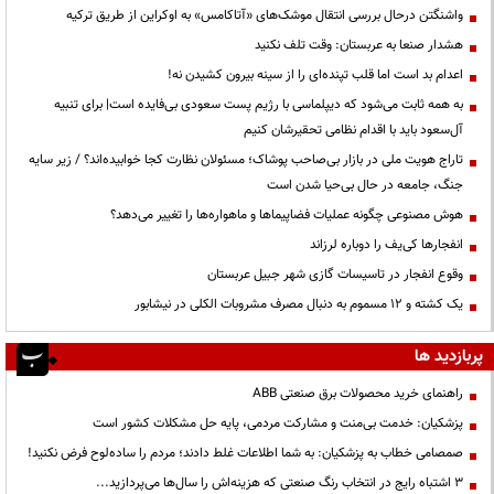
واشنگتن درحال بررسی انتقال موشک‌های «آتاکامس» به اوکراین از طریق ترکیه
هشدار صنعا به عربستان: وقت تلف نکنید
اعدام بد است اما قلب تپنده‌ای را از سینه بیرون کشیدن نه!
به همه ثابت می‌شود که دیپلماسی با رژیم پست سعودی بی‌فایده است| برای تنبیه
آل‌سعود باید با اقدام نظامی تحقیرشان کنیم
تاراج هویت ملی در بازار بی‌صاحب پوشاک؛ مسئولان نظارت کجا خوابیده‌اند؟ / زیر سایه
جنگ، جامعه در حال بی‌حیا شدن است
هوش مصنوعی چگونه عملیات فضاپیماها و ماهواره‌ها را تغییر می‌دهد؟
انفجارها کی‌یف را دوباره لرزاند
وقوع انفجار در تاسیسات گازی شهر جبیل عربستان
یک کشته و ۱۲ مسموم به دنبال مصرف مشروبات الکلی در نیشابور
پربازدید ها
راهنمای خرید محصولات برق صنعتی ABB
پزشکیان: خدمت بی‌منت و مشارکت مردمی، پایه حل مشکلات کشور است
صمصامی خطاب به پزشکیان: به شما اطلاعات غلط دادند؛ مردم را ساده‌لوح فرض نکنید!
3 اشتباه رایج در انتخاب رنگ صنعتی که هزینه‌اش را سال‌ها می‌پردازید...