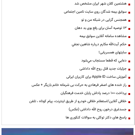
هشتمین کلان شهر ایران مشخص شد
سوابق بیمه شدگان روی سایت تامین اجتماعی
همجنس گرایی در شبکه من و تو
13 توصیه آسان برای رفع بوی بد دهان
مشاهده سامانه آنلاين سوابق بیمه
حكم آيت‌الله مكارم درباره شاهين نجفي
سایتهای همسریابی!
دعايي كه قطعا مستجاب مي‌شود
جزئیات جدید قتل روح الله داداشی
آموزش ساخت Apple ID برای کاربران ایرانی
راز خنده های اصغر فرهادی به حرکت بی شرمانه خانم بازیگر + عکس
پرداخت ۱۰۰ درصد پاداش پایان خدمت فرهنگیان
خلافی آنلاین/استعلام خلافی خودرو از طریق اینترنت، پیام کوتاه ، تلفن
جسدغرق درخون روح الله داداشی (عکس)
پاسخ های دکتر توکلی به سوالات کنکوری ها