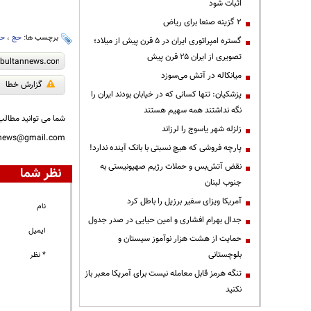
اثبات شود
۲ گزینه صنعا برای ریاض
برچسب ها:
حج
،
حج
گستره امپراتوری ایران در ۵ قرن پیش از میلاد؛
تصویری از ایران ۲۵ قرن پیش
میانکاله در آتش می‌سوزد
گزارش خطا
پزشکیان: تنها کسانی که در خیابان بودند ایران را
نگه نداشتند همه سهیم هستند
شما می توانید مطالب 
زلزله شهر یاسوج را لرزاند
nnews@gmail.com
پارچه فروشی که هیچ نسبتی با بانک آینده ندارد!
نقض آتش‌بس و حملات رژیم صهیونیستی به
نظر شما
جنوب لبنان
آمریکا ویزای سفیر برزیل را باطل کرد
نام
جدال بهرام افشاری و امین حیایی در صدر جدول
ایمیل
حمایت از هشت هزار نوآموز سیستان و
بلوچستانی
* نظر
تنگه هرمز قابل معامله نیست برای آمریکا معبر باز
نکنید