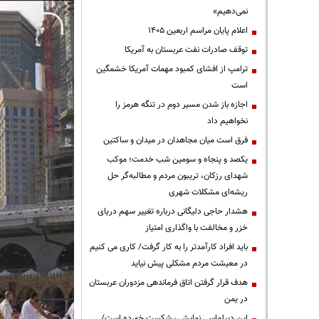
نمی‌دهیم»
اعلام پایان مراسم اربعین ۱۴۰۵
توقف صادرات نفت عربستان به آمریکا
ترامپ از افشای کمبود مهمات آمریکا خشمگین
است
اجازه باز شدن مسیر دوم در تنگه هرمز را
نخواهیم داد
فرق است میان مجاهدان در میدان و ساکتین
یکصد و پنجاه و سومین شب خدمت؛ موکب
شهدای رزکان، تریبون مردم و مطالبه‌گر حل
ریشه‌ای مشکلات شهری
هشدار حاجی دلیگانی درباره تغییر سهم دریای
خزر و مخالفت با واگذاری امتیاز
باید افراد کارآمدتر را به کار گرفت/ کاری می کنیم
در معیشت مردم مشکلی پیش نیاید
هدف قرار گرفتن اتاق‌ فرماندهی مزدوران عربستان
در یمن
این دیپلماسی نمایشی، شکست خورده است/