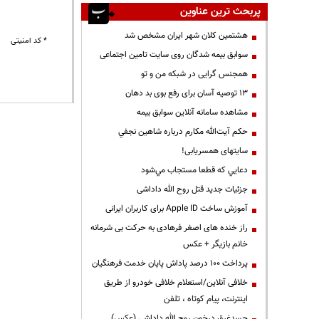
پربحث ترین عناوین
هشتمین کلان شهر ایران مشخص شد
* کد امنیتی
سوابق بیمه شدگان روی سایت تامین اجتماعی
همجنس گرایی در شبکه من و تو
13 توصیه آسان برای رفع بوی بد دهان
مشاهده سامانه آنلاين سوابق بیمه
حكم آيت‌الله مكارم درباره شاهين نجفي
سایتهای همسریابی!
دعايي كه قطعا مستجاب مي‌شود
جزئیات جدید قتل روح الله داداشی
آموزش ساخت Apple ID برای کاربران ایرانی
راز خنده های اصغر فرهادی به حرکت بی شرمانه
خانم بازیگر + عکس
پرداخت ۱۰۰ درصد پاداش پایان خدمت فرهنگیان
خلافی آنلاین/استعلام خلافی خودرو از طریق
اینترنت، پیام کوتاه ، تلفن
جسدغرق درخون روح الله داداشی (عکس)