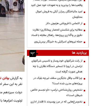
واقعیت‌ها را بپذیرید و به تعهدات خود عمل کنید
امید مالباختگان رمزارز آبکی به فروش اموال
محکومان
از التماس تا فروپاشی هژمونی دلار
مطالبه برای شکستن انحصار پیمانکاری؛ نظارت
دقیق بر واگذاری پروژه‌ها، راهکار مقابله با فساد
حمله نیروهای اسرائیلی به خبرنگار پرس‌تی‌وی
پربازدید ها
از رانت‌ شرکتهای خودروساز و تاسیس شرکتهای
تراستی در اروپا تا تسخیر دستگاه نظارتی با چه
هدفی صورت گرفته است
به گزارش
بولتن نی
چرا قالب وافل جایگزین سقف تیرچه بلوک در
پروژه‌های مدرن شده است؟
نفر به این سفر اع
تشخیص روان‌شناختی ترامپ: «او تجسم خالص
دولت سیزدهم منابع
شیطان است!»
اولویت اعزام‌ها ب
تخم‌مرغ‌هایی که در مرز پوسیدند تا اقتدار اداری