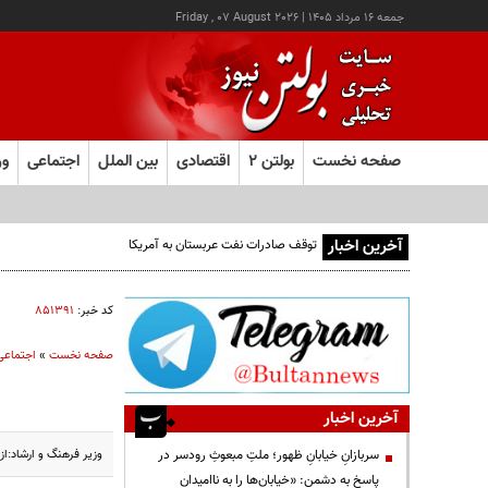
جمعه ۱۶ مرداد ۱۴۰۵
|
Friday , 07 August 2026
صفحه نخست
بولتن ۲
اقتصادی
بین الملل
اجتماعی
ور
آخرین اخبار
توقف صادرات نفت عربستان به آمریکا
کد خبر:
۸۵۱۳۹۱
صفحه نخست
»
اجتماعی
آخرین اخبار
وزیر فرهنگ و ارشاد:از
سربازانِ خیابانِ ظهور؛ ملتِ مبعوثِ رودسر در
پاسخ به دشمن: «خیابان‌ها را به ناامیدان