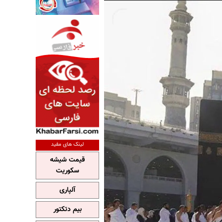
لینک های مفید
قیمت شیشه
سکوریت
آلپاری
بیم دتکتور