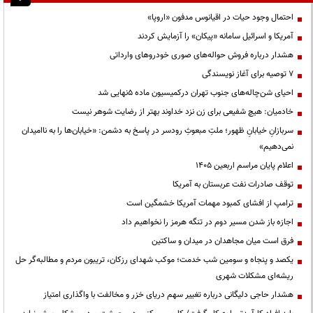
احتمال وجود حیات در اقیانوس مدفون «اروپا»
آمریکا و اسرائیل سامانه «پیکان» را آزمایش کردند
هشدار درباره فروش حواله‌های صوری خودروهای وارداتی
۷ توصیه برای آغاز نویسندگی
احیای شن‌چاله‌های جنوب تهران درکمیسیون ماده ۵نهایی شد
خادمیان: هیچ شفیعی برای زن نزد خداوند بهتر از رضایت شوهر نیست
سربازانِ خیابانِ ظهور؛ ملتِ مبعوثِ رودسر در پاسخ به دشمن: «خیابان‌ها را به ناامیدان
نمی‌دهیم»
اعلام پایان مراسم اربعین ۱۴۰۵
توقف صادرات نفت عربستان به آمریکا
ترامپ از افشای کمبود مهمات آمریکا خشمگین است
اجازه باز شدن مسیر دوم در تنگه هرمز را نخواهیم داد
فرق است میان مجاهدان در میدان و ساکتین
یکصد و پنجاه و سومین شب خدمت؛ موکب شهدای رزکان، تریبون مردم و مطالبه‌گر حل
ریشه‌ای مشکلات شهری
هشدار حاجی دلیگانی درباره تغییر سهم دریای خزر و مخالفت با واگذاری امتیاز