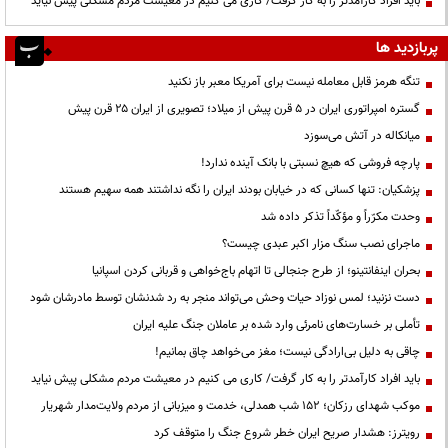
باید افراد کارآمدتر را به کار گرفت/ کاری می کنیم در معیشت مردم مشکلی پیش نیاید
پربازدید ها
تنگه هرمز قابل معامله نیست برای آمریکا معبر باز نکنید
گستره امپراتوری ایران در ۵ قرن پیش از میلاد؛ تصویری از ایران ۲۵ قرن پیش
میانکاله در آتش می‌سوزد
پارچه فروشی که هیچ نسبتی با بانک آینده ندارد!
پزشکیان: تنها کسانی که در خیابان بودند ایران را نگه نداشتند همه سهیم هستند
وحدت مکرّراً و مؤکّداً تذکر داده شد
ماجرای نصب سنگ مزار اکبر عبدی چیست؟
بحران اینفانتینو؛ از طرح جنجالی تا اتهام باج‌خواهی و قربانی کردن اسپانیا
دست نزنید؛ لمس نوزاد حیات وحش می‌تواند منجر به رد شدنشان توسط مادرشان شود
تأملی بر خسارت‌های نامرئی وارد شده بر عاملان جنگ علیه ایران
چاقی به دلیل بی‌ارادگی نیست؛ مغز می‌خواهد چاق بمانیم!
باید افراد کارآمدتر را به کار گرفت/ کاری می کنیم در معیشت مردم مشکلی پیش نیاید
موکب شهدای رزکان؛ ۱۵۲ شب همدلی، خدمت و میزبانی از مردم ولایت‌مدار شهریار
رویترز: هشدار صریح ایران خطر شروع جنگ را متوقف کرد