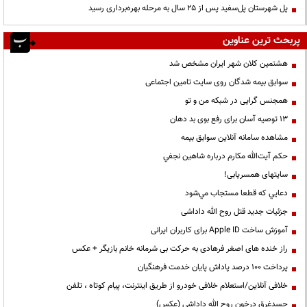
پل شهرستان پل‌سفید پس از ۲۵ سال به مرحله بهره‌برداری رسید
پربحث ترین عناوین
هشتمین کلان شهر ایران مشخص شد
سوابق بیمه شدگان روی سایت تامین اجتماعی
همجنس گرایی در شبکه من و تو
13 توصیه آسان برای رفع بوی بد دهان
مشاهده سامانه آنلاين سوابق بیمه
حكم آيت‌الله مكارم درباره شاهين نجفي
سایتهای همسریابی!
دعايي كه قطعا مستجاب مي‌شود
جزئیات جدید قتل روح الله داداشی
آموزش ساخت Apple ID برای کاربران ایرانی
راز خنده های اصغر فرهادی به حرکت بی شرمانه خانم بازیگر + عکس
پرداخت ۱۰۰ درصد پاداش پایان خدمت فرهنگیان
خلافی آنلاین/استعلام خلافی خودرو از طریق اینترنت، پیام کوتاه ، تلفن
جسدغرق درخون روح الله داداشی (عکس)