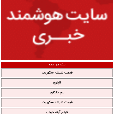
لینک های مفید
قیمت شیشه سکوریت
آلپاری
بیم دتکتور
قیمت شیشه سکوریت
فیلم آپنه خواب