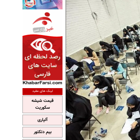
لینک های مفید
قیمت شیشه
سکوریت
آلپاری
بیم دتکتور