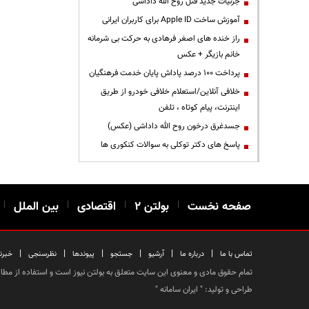
جزئیات جدید قتل روح الله داداشی
آموزش ساخت Apple ID برای کاربران ایرانی
راز خنده های اصغر فرهادی به حرکت بی شرمانه
خانم بازیگر + عکس
پرداخت ۱۰۰ درصد پاداش پایان خدمت فرهنگیان
خلافی آنلاین/استعلام خلافی خودرو از طریق
اینترنت، پیام کوتاه ، تلفن
جسدغرق درخون روح الله داداشی (عکس)
پاسخ های دکتر توکلی به سوالات کنکوری ها
صفحه نخست
|
بولتن ۲
|
اقتصادی
|
بین الملل
|
|
|
|
|
|
|
تماس با ما
درباره ما
آرشیو
جستجو
پیوندها
نظرسنجی
خبرن
تمام حقوق مادی و معنوی این سایت متعلق به بولتن نیوز است و استفاده از مطالب
طراحی و تولید: "
ایران سامانه
"