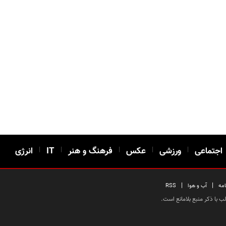
اجتماعی
|
ورزشی
|
عکس
|
فرهنگ و هنر
|
IT
|
انرژی
|
|
امه
آب و هوا
RSS
 با ذکر منبع بلامانع است.