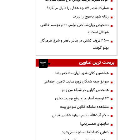
عملیات «نصر ۷» چه هدفی را دنبال می‌کرد؟
زلزله شهر یاسوج را لرزاند
تشخیص روان‌شناختی ترامپ: «او تجسم خالص
شیطان است!»
۴۵۰۰ فروند کشتی در بنادر باهنر و شرق هرمزگان
پهلو گرفتند
پربحث ترین عناوین
هشتمین کلان شهر ایران مشخص شد
سوابق بیمه شدگان روی سایت تامین اجتماعی
همجنس گرایی در شبکه من و تو
13 توصیه آسان برای رفع بوی بد دهان
مشاهده سامانه آنلاين سوابق بیمه
حكم آيت‌الله مكارم درباره شاهين نجفي
سایتهای همسریابی!
دعايي كه قطعا مستجاب مي‌شود