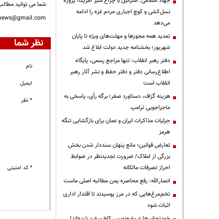
جهاد اسلامی: اسرائیل با چراغ سبز آمریکا، پروژه
شما می توانید مطالب 
نسل‌کشی و کوچ اجباری مردم غزه را ادامه
nnews@gmail.com
می‌دهد
تمدید همه مجوزها و مهلت‌های ویژه تا پایان
نظر شما
شهریور؛ بخشنامه جدید دولت ابلاغ شد
دفتر رهبر انقلاب: تنها مراجع رسمی، پایگاه
نام
اطلاع‌رسانی دفتر و دفتر حفظ و نشر آثار رهبر
انقلاب است
ایمیل
هزینه گزاف، دستاورد صفر؛ برگه رأی، پاسخی به
* نظر
ماجراجویی ترامپ
جزئیات مذاکرات ایران و عمان برای بازگشایی تنگه
هرمز
تعارض قوانین؛ مانع پنهان سنددار شدن بخش
بزرگی از املاک/ ضرورت تجدیدنظر در ضوابط
احراز تصرفات مالکانه
* کد امنیتی
انصارالله: رفع محاصره یمن مطالبه اصلی ماست
تخم‌مرغ‌هایی که در مرز پوسیدند تا اقتدار اداری
اثبات شود
خودتحقیرها عریضه‌نویس کاخ سفید شده‌اند!