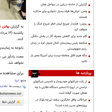
گزارشی از حادثه دریایی در سواحل عمان
ونس: ایرانی‌ها طرف بسیار دشواری برای مذاکره
هستند
رویترز: هشدار صریح ایران خطر شروع جنگ را
به گزارش
بولتن ن
متوقف کرد
یکشنبه (۱۴ مرداد) فرصت دارند تا با مراجعه به سامانه جامع
گام جدید برای کاهش مصرف گاز در بخش خانگی
کنند.
شکنجه رئیس بیمارستان کمال عدوان غزه در زندان
باتوجه به زمانبن
رژیم صهیونیستی
تنگه هرمز قابل معامله نیست برای آمریکا معبر باز
مجدد یادآور می ش
نکنید
نخواهد شد.
پربازدید ها
برای مشاهده مطا
منبع:
ایرنا
از رانت‌ شرکتهای خودروساز و تاسیس شرکتهای
برچسب ها:
اطلاعیه
تراستی در اروپا تا تسخیر دستگاه نظارتی با چه
هدفی صورت گرفته است
چرا قالب وافل جایگزین سقف تیرچه بلوک در
گزارش خطا
پروژه‌های مدرن شده است؟