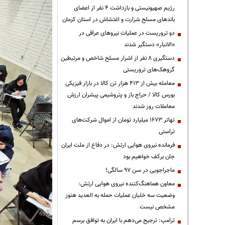
رژیم صهیونیستی و بازداشت ۴ نفر از اعضای
باندهای مسلح شرارت و اغتشاش در استان کرمان
دو تروریست در عملیات نیروهای عراقی در
«الانبار» دستگیر شدند
دستگیری ۸ نفر از اشرار مسلح شاخص و مرتبطین
گروهک‌های تروریستی
معامله بیش از ۴۱۳ هزار تن کالا در بازار فیزیکی
بورس کالا / حراج باز و پتروشیمی پیشران ارزش
معاملات روز شدند
تهاتر ۱۶۷۳ میلیارد تومان از اموال شرکت‌های
تراستی
فرمانده نیروی هوایی ارتش: در دفاع از ملت ایران
جان برکف خواهیم بود
ماجراجویی در سن ۹۷ سالگی!
معاون هماهنگ‌کننده نیروی هوایی ارتش:
وضعیت سه خلبان عملیات حمله به العدید هنوز
مشخص نیست
ترامپ: ترجیح می‌دهم با ایران به توافق برسم