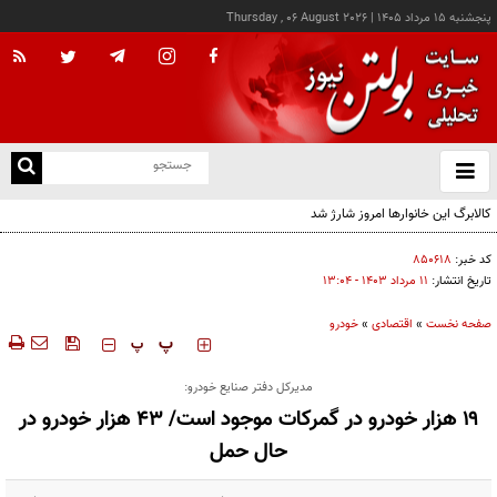
پنجشنبه ۱۵ مرداد ۱۴۰۵
|
Thursday , 06 August 2026
از
و
ته
ن
نو
کد خبر:
۸۵۰۶۱۸
تاریخ انتشار:
۱۱ مرداد ۱۴۰۳ - ۱۳:۰۴
صفحه نخست
»
اقتصادی
»
خودرو
‍‍‍ پ
پ
مدیرکل دفتر صنایع خودرو:
۱۹ هزار خودرو در گمرکات موجود است/ ۴۳ هزار خودرو در
حال حمل