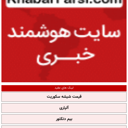
لینک های مفید
قیمت شیشه سکوریت
آلپاری
بیم دتکتور