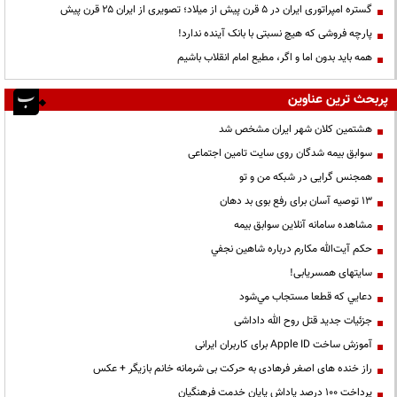
گستره امپراتوری ایران در ۵ قرن پیش از میلاد؛ تصویری از ایران ۲۵ قرن پیش
پارچه فروشی که هیچ نسبتی با بانک آینده ندارد!
همه باید بدون اما و اگر، مطیع امام انقلاب باشیم
پربحث ترین عناوین
هشتمین کلان شهر ایران مشخص شد
سوابق بیمه شدگان روی سایت تامین اجتماعی
همجنس گرایی در شبکه من و تو
13 توصیه آسان برای رفع بوی بد دهان
مشاهده سامانه آنلاين سوابق بیمه
حكم آيت‌الله مكارم درباره شاهين نجفي
سایتهای همسریابی!
دعايي كه قطعا مستجاب مي‌شود
جزئیات جدید قتل روح الله داداشی
آموزش ساخت Apple ID برای کاربران ایرانی
راز خنده های اصغر فرهادی به حرکت بی شرمانه خانم بازیگر + عکس
پرداخت ۱۰۰ درصد پاداش پایان خدمت فرهنگیان