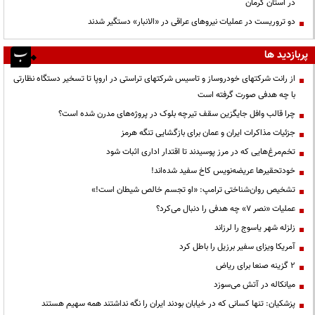
در استان کرمان
دو تروریست در عملیات نیروهای عراقی در «الانبار» دستگیر شدند
پربازدید ها
از رانت‌ شرکتهای خودروساز و تاسیس شرکتهای تراستی در اروپا تا تسخیر دستگاه نظارتی
با چه هدفی صورت گرفته است
چرا قالب وافل جایگزین سقف تیرچه بلوک در پروژه‌های مدرن شده است؟
جزئیات مذاکرات ایران و عمان برای بازگشایی تنگه هرمز
تخم‌مرغ‌هایی که در مرز پوسیدند تا اقتدار اداری اثبات شود
خودتحقیرها عریضه‌نویس کاخ سفید شده‌اند!
تشخیص روان‌شناختی ترامپ: «او تجسم خالص شیطان است!»
عملیات «نصر ۷» چه هدفی را دنبال می‌کرد؟
زلزله شهر یاسوج را لرزاند
آمریکا ویزای سفیر برزیل را باطل کرد
۲ گزینه صنعا برای ریاض
میانکاله در آتش می‌سوزد
پزشکیان: تنها کسانی که در خیابان بودند ایران را نگه نداشتند همه سهیم هستند