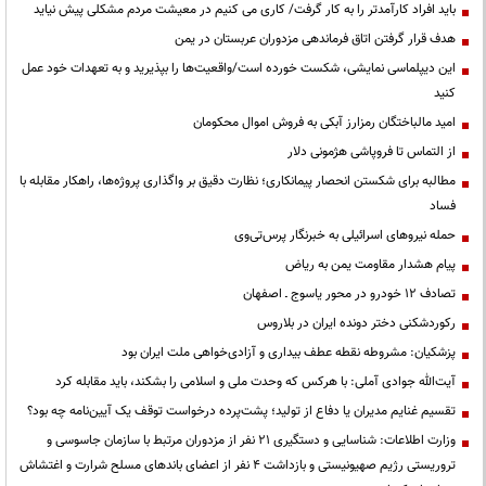
باید افراد کارآمدتر را به کار گرفت/ کاری می کنیم در معیشت مردم مشکلی پیش نیاید
هدف قرار گرفتن اتاق‌ فرماندهی مزدوران عربستان در یمن
این دیپلماسی نمایشی، شکست خورده است/واقعیت‌ها را بپذیرید و به تعهدات خود عمل
کنید
امید مالباختگان رمزارز آبکی به فروش اموال محکومان
از التماس تا فروپاشی هژمونی دلار
مطالبه برای شکستن انحصار پیمانکاری؛ نظارت دقیق بر واگذاری پروژه‌ها، راهکار مقابله با
فساد
حمله نیروهای اسرائیلی به خبرنگار پرس‌تی‌وی
پیام هشدار مقاومت یمن به ریاض
تصادف ۱۲ خودرو در محور یاسوج ـ اصفهان
رکوردشکنی دختر دونده ایران در بلاروس
پزشکیان: مشروطه نقطه عطف بیداری و آزادی‌خواهی ملت ایران بود
آیت‌الله جوادی آملی: با هرکس که وحدت ملی و اسلامی را بشکند، باید مقابله کرد
تقسیم غنایم مدیران یا دفاع از تولید؛ پشت‌پرده درخواست توقف یک آیین‌نامه چه بود؟
وزارت اطلاعات: شناسایی و دستگیری ۲۱ نفر از مزدوران مرتبط با سازمان جاسوسی و
تروریستی رژیم صهیونیستی و بازداشت ۴ نفر از اعضای باندهای مسلح شرارت و اغتشاش