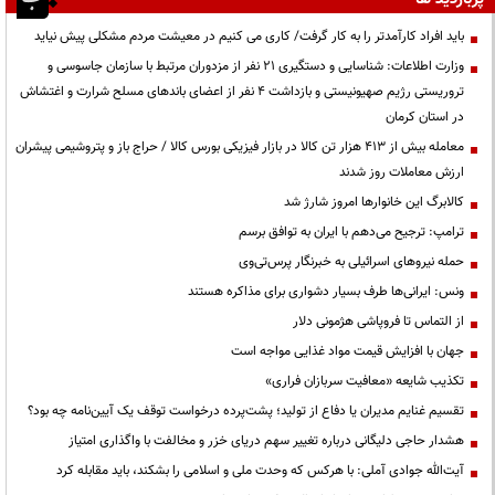
باید افراد کارآمدتر را به کار گرفت/ کاری می کنیم در معیشت مردم مشکلی پیش نیاید
وزارت اطلاعات: شناسایی و دستگیری ۲۱ نفر از مزدوران مرتبط با سازمان جاسوسی و
تروریستی رژیم صهیونیستی و بازداشت ۴ نفر از اعضای باندهای مسلح شرارت و اغتشاش
در استان کرمان
معامله بیش از ۴۱۳ هزار تن کالا در بازار فیزیکی بورس کالا / حراج باز و پتروشیمی پیشران
ارزش معاملات روز شدند
کالابرگ این خانوارها امروز شارژ شد
ترامپ: ترجیح می‌دهم با ایران به توافق برسم
حمله نیروهای اسرائیلی به خبرنگار پرس‌تی‌وی
ونس: ایرانی‌ها طرف بسیار دشواری برای مذاکره هستند
از التماس تا فروپاشی هژمونی دلار
جهان با افزایش قیمت مواد غذایی مواجه است
تکذیب شایعه «معافیت سربازان فراری»
تقسیم غنایم مدیران یا دفاع از تولید؛ پشت‌پرده درخواست توقف یک آیین‌نامه چه بود؟
هشدار حاجی دلیگانی درباره تغییر سهم دریای خزر و مخالفت با واگذاری امتیاز
آیت‌الله جوادی آملی: با هرکس که وحدت ملی و اسلامی را بشکند، باید مقابله کرد