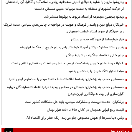
پاتریشیا مارینز با اشاره به توافق امنیتی سه‌جانبه ریاض، اسلام‌آباد و آنکارا، آن را نشانه‌ای
از حرکت کشورهای منطقه به سمت ترتیبات امنیتی مستقل دانست
ویدئو؛ پنجمین مجموعه از اسناد مربوط به یوفوها منتشر شد
خبرنگار، مبلّغ دین و پاسدار فرهنگ و هویت در مواجهه با چالش‌های سیاسی است؛ تبریک
روز خبرنگار از سوی استاد خطیب اصفهانی.
فرار هواپیماها از فرودگاه جده عربستان
رئیس ستاد مشترک ارتش آمریکا خواستار راهی برای خروج از جنگ با ایران شد
جای خالی «اقتصاد جنگی» در شرایط جنگی
اعتراف رسانه‌های خارجی به شکست ترامپ حاصل مجاهدت رسانه‌های انقلابی است
مبادا اختیار تنگه هرمز را به دشمن بدهید
صمصامی خطاب به پزشکیان: به شما اطلاعات غلط دادند؛ مردم را ساده‌لوح فرض نکنید!
صمصامی خطاب به پزشکیان: خودتان در مجلس بودید؛ دیدید انتقادات نمایندگان درباره
گران‌سازی ارز بود، نه واگذاری ایران‌خودرو
پزشکیان: خدمت بی‌منت و مشارکت مردمی، پایه حل مشکلات کشور است
قیمت‌ برنج ایرانی همچنان در کانال ۴۵۰ تا ۵۵۰ هزار تومان
وقتی دیتاسنترها از هوش مصنوعی جلو می‌زنند؛ زنگ خطر برای اقتصاد AI
پربازدید ها