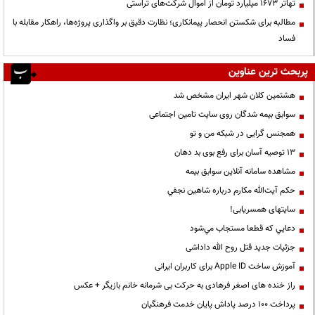
تهاتر ۱۶۷۳ میلیارد تومان از اموال شرکت‌های تراستی
مطالبه برای شکستن انحصار پیمانکاری؛ نظارت دقیق بر واگذاری پروژه‌ها، راهکار مقابله با
فساد
پربحث ترین عناوین
هشتمین کلان شهر ایران مشخص شد
سوابق بیمه شدگان روی سایت تامین اجتماعی
همجنس گرایی در شبکه من و تو
13 توصیه آسان برای رفع بوی بد دهان
مشاهده سامانه آنلاين سوابق بیمه
حكم آيت‌الله مكارم درباره شاهين نجفي
سایتهای همسریابی!
دعايي كه قطعا مستجاب مي‌شود
جزئیات جدید قتل روح الله داداشی
آموزش ساخت Apple ID برای کاربران ایرانی
راز خنده های اصغر فرهادی به حرکت بی شرمانه خانم بازیگر + عکس
پرداخت ۱۰۰ درصد پاداش پایان خدمت فرهنگیان