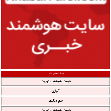
لینک های مفید
قیمت شیشه سکوریت
آلپاری
بیم دتکتور
قیمت شیشه سکوریت