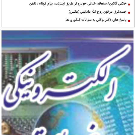
خلافی آنلاین/استعلام خلافی خودرو از طریق اینترنت، پیام کوتاه ، تلفن
جسدغرق درخون روح الله داداشی (عکس)
پاسخ های دکتر توکلی به سوالات کنکوری ها