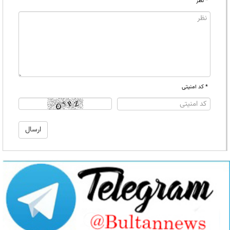
* نظر
* کد امنیتی