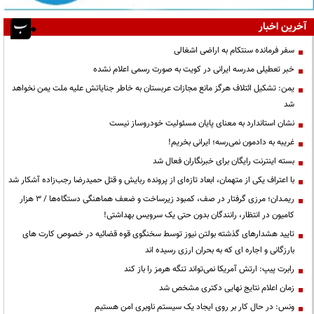
آخرین اخبار
سفر فرمانده سنتکام به اراضی اشغالی
خبر تعطیلی مدرسه ایرانی در کویت به صورت رسمی اعلام نشده
یمن: تشکیل ائتلاف هرگز مانع مجازات عربستان به خاطر جنایاتش علیه ملت یمن نخواهد
شد
نشان استاندارد به معنای پایان مسئولیت خودروساز نیست
غریبه به دادمون نمی‌رسه؛ ایرانی بخریم!
بسته اینترنت رایگان برای خبرنگاران فعال شد
با اعتراف یکی از متهمان، ابعاد تازه‌ای از پرونده ربایش و قتل حمیدرضا رجب‌زاده آشکار شد
ریمـدان؛ مرزی گرفتار در صف، کمبود زیرساخت و ضعف هماهنگی دستگاه‌ها / ۳ هزار
کامیون در انتظار، رانندگان بدون حتی یک سرویس بهداشتی!
تایید هشدارهای گذشته بولتن نیوز توسط سخنگوی قوه قضائیه در خصوص کارت های
بارزگانی و اجاره ای که به بحران ارزی رسیده اند
رابرت پیپ: ارتش آمریکا نمی‌تواند تنگه هرمز را باز کند
زمان اعلام نتایج نهایی دکتری مشخص شد
ونس: در حال کار بر روی ایجاد یک سیستم ناوبری امن هستیم