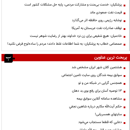
پزشکیان: خدمت بی‌منت و مشارکت مردمی، پایه حل مشکلات کشور است
قیمت نفت صعودی ماند
نوشابه رژیمی روی حافظه اثر می‌گذارد
توقف صادرات نفت عربستان به آمریکا
خادمیان: هیچ شفیعی برای زن نزد خداوند بهتر از رضایت شوهر نیست
صمصامی خطاب به پزشکیان: به شما اطلاعات غلط دادند؛ مردم را ساده‌لوح فرض نکنید!
پربحث ترین عناوین
هشتمین کلان شهر ایران مشخص شد
سوابق بیمه شدگان روی سایت تامین اجتماعی
همجنس گرایی در شبکه من و تو
13 توصیه آسان برای رفع بوی بد دهان
مشاهده سامانه آنلاين سوابق بیمه
حكم آيت‌الله مكارم درباره شاهين نجفي
سایتهای همسریابی!
دعايي كه قطعا مستجاب مي‌شود
جزئیات جدید قتل روح الله داداشی