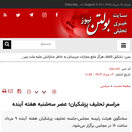
شنبه ۱۷ مرداد ۱۴۰۵
|
Saturday , 08 August 2026
از
و
ته
یمن: تشکیل ائتلاف هرگز مانع مجازات عربستان به خاطر جنایاتش علیه ملت یمن نخواهد شد
ن
نو
کد خبر:
۸۵۰۰۸۷
تاریخ انتشار:
۰۲ مرداد ۱۴۰۳ - ۱۰:۵۷
صفحه نخست
»
سیاسی
‍‍‍ پ
پ
مراسم تحلیف پزشکیان؛ عصر سه‌شنبه هفته آینده
سخنگوی هیئت رئیسه مجلس:جلسه تحلیف پزشکیان هفته آینده ۹ مرداد
ساعت ۱۶ در مجلس برگزار می‌شود.