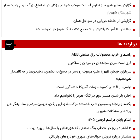
گزارش «خبر شهر» از تداوم فعالیت موکب شهدای رزکان در اجتماع بزرگ مردم ولایت‌مدار
شهرستان شهریار
گزارشی از حادثه دریایی در سواحل عمان
ذوالقدر: تا آمریکا رفتارش را تصحیح نکند، تنگه هرمز باز نخواهد شد
پربازدید ها
راهنمای خرید محصولات برق صنعتی ABB
فرق است میان مجاهدان در میدان و ساکتین
سربازانِ خیابانِ ظهور؛ ملتِ مبعوثِ رودسر در پاسخ به دشمن: «خیابان‌ها را به ناامیدان
نمی‌دهیم»
ترامپ از افشای کمبود مهمات آمریکا خشمگین است
اجازه باز شدن مسیر دوم در تنگه هرمز را نخواهیم داد
یکصد و پنجاه و سومین شب خدمت؛ موکب شهدای رزکان، تریبون مردم و مطالبه‌گر حل
ریشه‌ای مشکلات شهری
اعلام پایان مراسم اربعین ۱۴۰۵
3 اشتباه رایج در انتخاب رنگ صنعتی که هزینه‌اش را سال‌ها می‌پردازید...
هشدار درباره فروش حواله‌های صوری خودروهای وارداتی