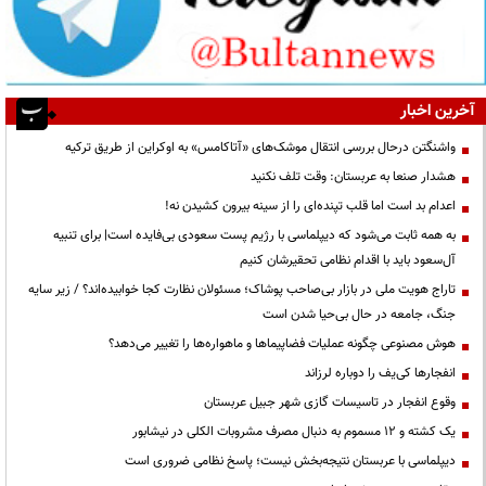
آخرین اخبار
واشنگتن درحال بررسی انتقال موشک‌های «آتاکامس» به اوکراین از طریق ترکیه
هشدار صنعا به عربستان: وقت تلف نکنید
اعدام بد است اما قلب تپنده‌ای را از سینه بیرون کشیدن نه!
به همه ثابت می‌شود که دیپلماسی با رژیم پست سعودی بی‌فایده است| برای تنبیه
آل‌سعود باید با اقدام نظامی تحقیرشان کنیم
تاراج هویت ملی در بازار بی‌صاحب پوشاک؛ مسئولان نظارت کجا خوابیده‌اند؟ / زیر سایه
جنگ، جامعه در حال بی‌حیا شدن است
هوش مصنوعی چگونه عملیات فضاپیماها و ماهواره‌ها را تغییر می‌دهد؟
انفجارها کی‌یف را دوباره لرزاند
وقوع انفجار در تاسیسات گازی شهر جبیل عربستان
یک کشته و ۱۲ مسموم به دنبال مصرف مشروبات الکلی در نیشابور
دیپلماسی با عربستان نتیجه‌بخش نیست؛ پاسخ نظامی ضروری است