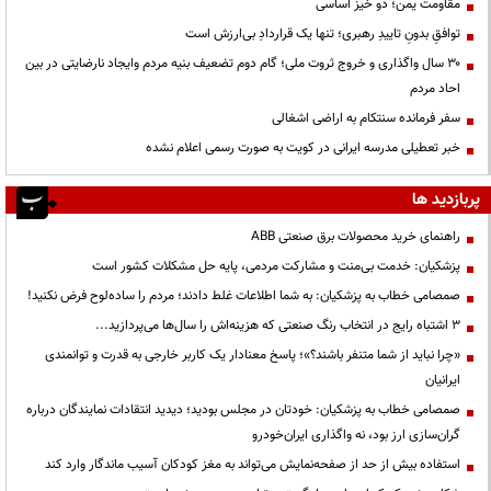
مقاومت یمن؛ دو خیز اساسی
توافقِ بدونِ تاییدِ رهبری؛ تنها یک قراردادِ بی‌ارزش است
۳۰ سال واگذاری و خروج ثروت ملی؛ گام دوم تضعیف بنیه مردم وایجاد نارضایتی در بین
احاد مردم
سفر فرمانده سنتکام به اراضی اشغالی
خبر تعطیلی مدرسه ایرانی در کویت به صورت رسمی اعلام نشده
پربازدید ها
راهنمای خرید محصولات برق صنعتی ABB
پزشکیان: خدمت بی‌منت و مشارکت مردمی، پایه حل مشکلات کشور است
صمصامی خطاب به پزشکیان: به شما اطلاعات غلط دادند؛ مردم را ساده‌لوح فرض نکنید!
3 اشتباه رایج در انتخاب رنگ صنعتی که هزینه‌اش را سال‌ها می‌پردازید...
«چرا نباید از شما متنفر باشند؟»؛ پاسخ معنادار یک کاربر خارجی به قدرت و توانمندی
ایرانیان
صمصامی خطاب به پزشکیان: خودتان در مجلس بودید؛ دیدید انتقادات نمایندگان درباره
گران‌سازی ارز بود، نه واگذاری ایران‌خودرو
استفاده بیش از حد از صفحه‌نمایش می‌تواند به مغز کودکان آسیب ماندگار وارد کند