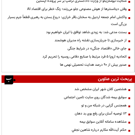
شکایت نیومکزیکو از وزارت دادگستری ترامپ بر سر پرونده اپستین
وقتی دیتاسنترها از هوش مصنوعی جلو می‌زنند؛ زنگ خطر برای اقتصاد AI
واکنش امام جمعه اردبیل به سخنان باقر خرازی: دروغ بستن به رهبری قطعاً جرم بسیار
بزرگی است
بسنت مدعی شد: به زودی شاهد توافق با ایران خواهیم بود
از خبرسازی تا جریان‌سازی نقشه راه مدیران هوشمند
جای خالی «اقتصاد جنگی» در شرایط جنگی
اتحادیه اروپا ۵ فرد مرتبط با صنایع دفاعی روسیه را تحریم کرد
صدور بیش از ۹۰ درصد هدایت تحصیلی نهمی ها
پربحث ترین عناوین
هشتمین کلان شهر ایران مشخص شد
سوابق بیمه شدگان روی سایت تامین اجتماعی
همجنس گرایی در شبکه من و تو
13 توصیه آسان برای رفع بوی بد دهان
مشاهده سامانه آنلاين سوابق بیمه
حكم آيت‌الله مكارم درباره شاهين نجفي