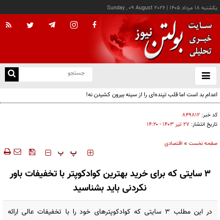
يکشنبه ۱۸ مرداد ۱۴۰۵
|
Sunday , 09 August 2026
از
و
ته
اعدام بد است اما قلب تپنده‌ای را از سینه بیرون کشیدن نه!
ن
نو
کد خبر:
۸۴۹۸۱۲
تاریخ انتشار:
۲۷ تير ۱۴۰۳ - ۱۴:۲۰
صفحه نخست
»
اقتصادی
‍‍‍ پ
پ
3 سایتی که برای خرید بهترین کوادکوپتر با تخفیفات باور
نکردنی باید بشناسید
در این مطلب 3 سایتی که کوادکوپترهای خود را با تخفیفات عالی ارائه