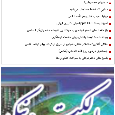
سایتهای همسریابی!
دعايي كه قطعا مستجاب مي‌شود
جزئیات جدید قتل روح الله داداشی
آموزش ساخت Apple ID برای کاربران ایرانی
راز خنده های اصغر فرهادی به حرکت بی شرمانه خانم بازیگر + عکس
پرداخت ۱۰۰ درصد پاداش پایان خدمت فرهنگیان
خلافی آنلاین/استعلام خلافی خودرو از طریق اینترنت، پیام کوتاه ، تلفن
جسدغرق درخون روح الله داداشی (عکس)
پاسخ های دکتر توکلی به سوالات کنکوری ها