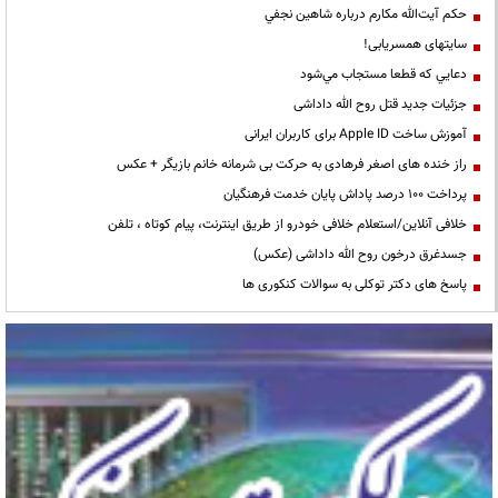
حكم آيت‌الله مكارم درباره شاهين نجفي
سایتهای همسریابی!
دعايي كه قطعا مستجاب مي‌شود
جزئیات جدید قتل روح الله داداشی
آموزش ساخت Apple ID برای کاربران ایرانی
راز خنده های اصغر فرهادی به حرکت بی شرمانه خانم بازیگر + عکس
پرداخت ۱۰۰ درصد پاداش پایان خدمت فرهنگیان
خلافی آنلاین/استعلام خلافی خودرو از طریق اینترنت، پیام کوتاه ، تلفن
جسدغرق درخون روح الله داداشی (عکس)
پاسخ های دکتر توکلی به سوالات کنکوری ها