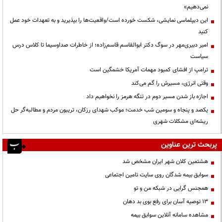
نمی‌دهیم»
این دیپلماسی نمایشی، شکست خورده است/واقعیت‌ها را بپذیرید و به تعهدات خود عمل
کنید
امیر دبیری‌مهر در سوگ دکتر ابوالقاسم قاسم‌زاده؛ از خاطرات صداوسیما تا کلاس درس
سیاست
ترامپ از افشای کمبود مهمات آمریکا خشمگین است
وقتی انرژی، مسیرش را گم می‌کند
اجازه باز شدن مسیر دوم در تنگه هرمز را نخواهیم داد
یکصد و پنجاه و سومین شب خدمت؛ موکب شهدای رزکان، تریبون مردم و مطالبه‌گر حل
ریشه‌ای مشکلات شهری
پربحث ترین عناوین
هشتمین کلان شهر ایران مشخص شد
سوابق بیمه شدگان روی سایت تامین اجتماعی
همجنس گرایی در شبکه من و تو
13 توصیه آسان برای رفع بوی بد دهان
مشاهده سامانه آنلاين سوابق بیمه