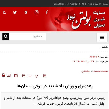
شنبه ۱۷ مرداد ۱۴۰۵
|
Saturday , 08 August 2026
از
و
ته
هشدار نسبت به وقوع تندباد در تهران
ن
نو
کد خبر:
۸۴۹۷۷۲
تاریخ انتشار:
۲۶ تير ۱۴۰۳ - ۱۴:۳۶
صفحه نخست
»
اجتماعی
‍‍‍ پ
پ
رعدوبرق و وزش باد شدید در برخی استان‌ها
رییس مرکز ملی پیش‌بینی وضع هوا:امروز (۲۶ تیر) در ساعات بعد از ظهر و
اوایل شب، در شمال آذربایجان غربی، جنوب کرمان...