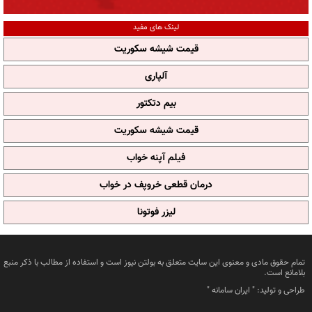
لینک های مفید
قیمت شیشه سکوریت
آلپاری
بیم دتکتور
قیمت شیشه سکوریت
فیلم آپنه خواب
درمان قطعی خروپف در خواب
لیزر فوتونا
تمام حقوق مادی و معنوی این سایت متعلق به بولتن نیوز است و استفاده از مطالب با ذکر منبع
بلامانع است.
طراحی و تولید: "
ایران سامانه
"