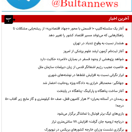
آخرین اخبار
آغاز یک سلسله‌کلیپ ۱۰ قسمتی با محور «جهاد اقتصادی»؛ از ریشه‌یابی مشکلات تا
راهکارهایی که می‌تواند مسیر اقتصاد کشور را تغییر دهد
هشدار نسبت به وقوع تندباد در تهران
آغاز ثبت‌نام آزمون ارشد علوم پزشکی از امروز
شواهد پژوهشی از وجود فسفر در بمباران «لامرد» حکایت دارد
خاصیت عجیب رژیم اشغالگر قدس از زبان دیپلمات سازمان ملل
ابراز نگرانی نسبت به افزایش غلط‌ها در نوشته‌های شهری
جهانگیر: محمدباقر خرازی به دادگاه ویژه روحانیت احضار شد
آغاز ساخت پناهگاه و پارکینگ -پناهگاه در پایتخت
ریمـدان در آستانه بحران؛ ۳ هزار کامیون قفل، صف ۵۰ کیلومتری و گاز مایع زیر آفتاب ۵۰
درجه!
بازی‌های لیگ برتر فوتبال با تماشاگر برگزار می‌شود
دریاچه ارومیه جان گرفت؛ افزایش ۷۸ سانتی‌متری تراز
برگزاری نشست وزرای خارجه کشورهای بریکس در نیویورک