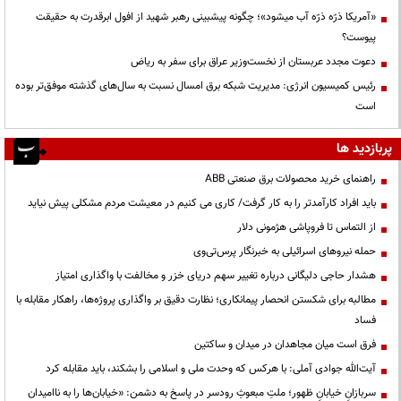
«آمریکا ذرّه ذرّه آب میشود»؛ چگونه پیشبینی رهبر شهید از افول ابرقدرت به حقیقت
پیوست؟
دعوت مجدد عربستان از نخست‌وزیر عراق برای سفر به ریاض
رئیس کمیسیون انرژی: مدیریت شبکه برق امسال نسبت به سال‌های گذشته موفق‌تر بوده
است
پربازدید ها
راهنمای خرید محصولات برق صنعتی ABB
باید افراد کارآمدتر را به کار گرفت/ کاری می کنیم در معیشت مردم مشکلی پیش نیاید
از التماس تا فروپاشی هژمونی دلار
حمله نیروهای اسرائیلی به خبرنگار پرس‌تی‌وی
هشدار حاجی دلیگانی درباره تغییر سهم دریای خزر و مخالفت با واگذاری امتیاز
مطالبه برای شکستن انحصار پیمانکاری؛ نظارت دقیق بر واگذاری پروژه‌ها، راهکار مقابله با
فساد
فرق است میان مجاهدان در میدان و ساکتین
آیت‌الله جوادی آملی: با هرکس که وحدت ملی و اسلامی را بشکند، باید مقابله کرد
سربازانِ خیابانِ ظهور؛ ملتِ مبعوثِ رودسر در پاسخ به دشمن: «خیابان‌ها را به ناامیدان