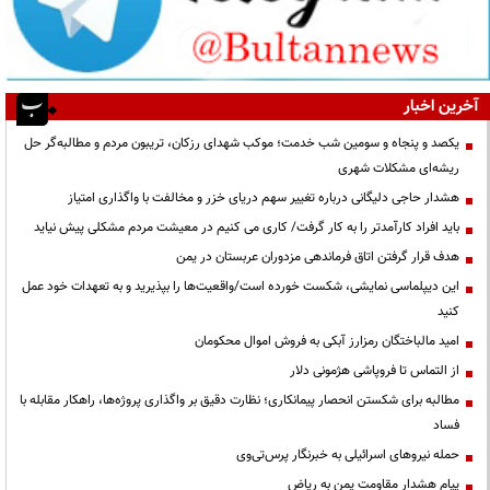
آخرین اخبار
یکصد و پنجاه و سومین شب خدمت؛ موکب شهدای رزکان، تریبون مردم و مطالبه‌گر حل
ریشه‌ای مشکلات شهری
هشدار حاجی دلیگانی درباره تغییر سهم دریای خزر و مخالفت با واگذاری امتیاز
باید افراد کارآمدتر را به کار گرفت/ کاری می کنیم در معیشت مردم مشکلی پیش نیاید
هدف قرار گرفتن اتاق‌ فرماندهی مزدوران عربستان در یمن
این دیپلماسی نمایشی، شکست خورده است/واقعیت‌ها را بپذیرید و به تعهدات خود عمل
کنید
امید مالباختگان رمزارز آبکی به فروش اموال محکومان
از التماس تا فروپاشی هژمونی دلار
مطالبه برای شکستن انحصار پیمانکاری؛ نظارت دقیق بر واگذاری پروژه‌ها، راهکار مقابله با
فساد
حمله نیروهای اسرائیلی به خبرنگار پرس‌تی‌وی
پیام هشدار مقاومت یمن به ریاض