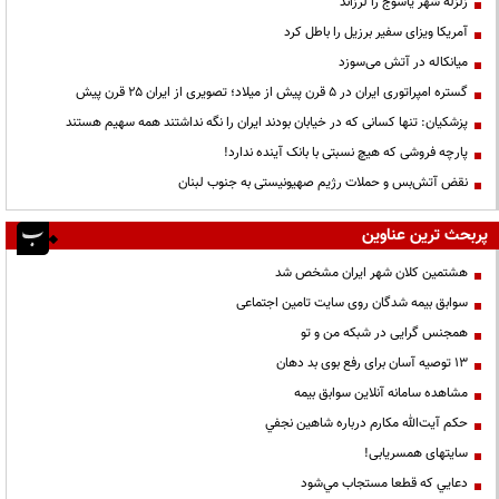
زلزله شهر یاسوج را لرزاند
آمریکا ویزای سفیر برزیل را باطل کرد
میانکاله در آتش می‌سوزد
گستره امپراتوری ایران در ۵ قرن پیش از میلاد؛ تصویری از ایران ۲۵ قرن پیش
پزشکیان: تنها کسانی که در خیابان بودند ایران را نگه نداشتند همه سهیم هستند
پارچه فروشی که هیچ نسبتی با بانک آینده ندارد!
نقض آتش‌بس و حملات رژیم صهیونیستی به جنوب لبنان
پربحث ترین عناوین
هشتمین کلان شهر ایران مشخص شد
سوابق بیمه شدگان روی سایت تامین اجتماعی
همجنس گرایی در شبکه من و تو
13 توصیه آسان برای رفع بوی بد دهان
مشاهده سامانه آنلاين سوابق بیمه
حكم آيت‌الله مكارم درباره شاهين نجفي
سایتهای همسریابی!
دعايي كه قطعا مستجاب مي‌شود