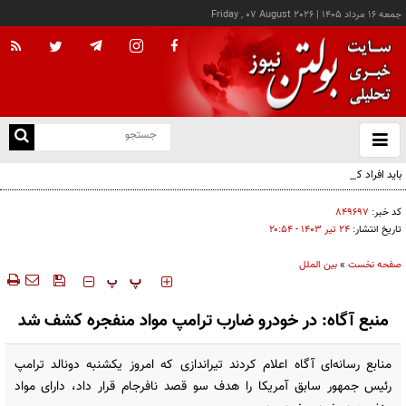
جمعه ۱۶ مرداد ۱۴۰۵
|
Friday , 07 August 2026
از
و
ته
باید افراد کارآمدتر را به کار گرفت/ کاری می کنیم در معیشت مردم مشکلی پیش نیاید
ن
نو
کد خبر:
۸۴۹۶۹۷
تاریخ انتشار:
۲۴ تير ۱۴۰۳ - ۲۰:۵۴
صفحه نخست
»
بین الملل
‍‍‍ پ
پ
منبع آگاه: در خودرو ضارب ترامپ مواد منفجره کشف شد
منابع رسانه‌ای آگاه اعلام کردند تیراندازی که امروز یکشنبه دونالد ترامپ
رئیس جمهور سابق آمریکا را هدف سو قصد نافرجام قرار داد، دارای مواد