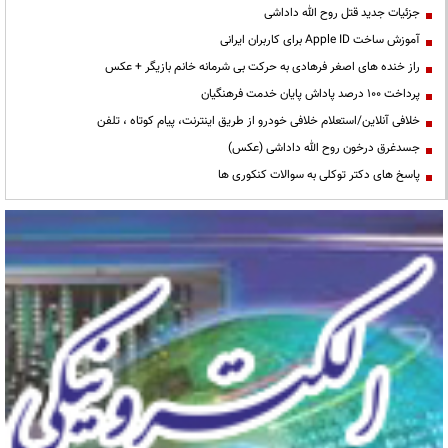
جزئیات جدید قتل روح الله داداشی
آموزش ساخت Apple ID برای کاربران ایرانی
راز خنده های اصغر فرهادی به حرکت بی شرمانه خانم بازیگر + عکس
پرداخت ۱۰۰ درصد پاداش پایان خدمت فرهنگیان
خلافی آنلاین/استعلام خلافی خودرو از طریق اینترنت، پیام کوتاه ، تلفن
جسدغرق درخون روح الله داداشی (عکس)
پاسخ های دکتر توکلی به سوالات کنکوری ها