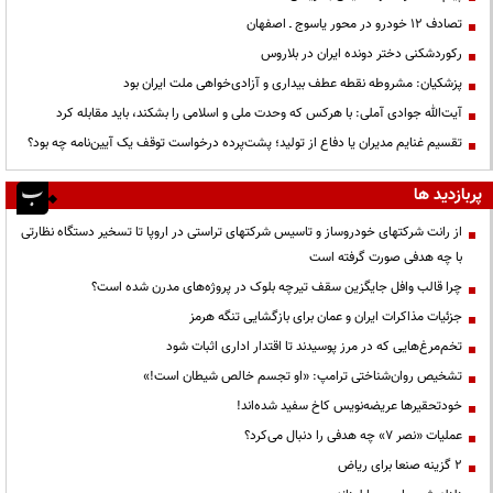
تصادف ۱۲ خودرو در محور یاسوج ـ اصفهان
رکوردشکنی دختر دونده ایران در بلاروس
پزشکیان: مشروطه نقطه عطف بیداری و آزادی‌خواهی ملت ایران بود
آیت‌الله جوادی آملی: با هرکس که وحدت ملی و اسلامی را بشکند، باید مقابله کرد
تقسیم غنایم مدیران یا دفاع از تولید؛ پشت‌پرده درخواست توقف یک آیین‌نامه چه بود؟
پربازدید ها
از رانت‌ شرکتهای خودروساز و تاسیس شرکتهای تراستی در اروپا تا تسخیر دستگاه نظارتی
با چه هدفی صورت گرفته است
چرا قالب وافل جایگزین سقف تیرچه بلوک در پروژه‌های مدرن شده است؟
جزئیات مذاکرات ایران و عمان برای بازگشایی تنگه هرمز
تخم‌مرغ‌هایی که در مرز پوسیدند تا اقتدار اداری اثبات شود
تشخیص روان‌شناختی ترامپ: «او تجسم خالص شیطان است!»
خودتحقیرها عریضه‌نویس کاخ سفید شده‌اند!
عملیات «نصر ۷» چه هدفی را دنبال می‌کرد؟
۲ گزینه صنعا برای ریاض