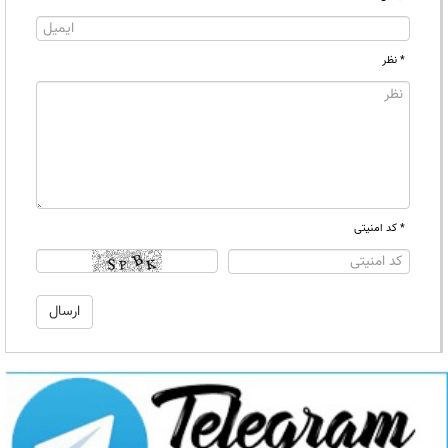
* نظر
* کد امنیتی