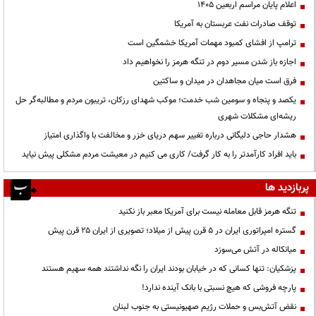
اعلام پایان مراسم اربعین ۱۴۰۵
توقف صادرات نفت عربستان به آمریکا
ترامپ از افشای کمبود مهمات آمریکا خشمگین است
اجازه باز شدن مسیر دوم در تنگه هرمز را نخواهیم داد
فرق است میان مجاهدان در میدان و ساکتین
یکصد و پنجاه و سومین شب خدمت؛ موکب شهدای رزکان، تریبون مردم و مطالبه‌گر حل
ریشه‌ای مشکلات شهری
هشدار حاجی دلیگانی درباره تغییر سهم دریای خزر و مخالفت با واگذاری امتیاز
باید افراد کارآمدتر را به کار گرفت/ کاری می کنیم در معیشت مردم مشکلی پیش نیاید
پربازدید ها
تنگه هرمز قابل معامله نیست برای آمریکا معبر باز نکنید
گستره امپراتوری ایران در ۵ قرن پیش از میلاد؛ تصویری از ایران ۲۵ قرن پیش
میانکاله در آتش می‌سوزد
پزشکیان: تنها کسانی که در خیابان بودند ایران را نگه نداشتند همه سهیم هستند
پارچه فروشی که هیچ نسبتی با بانک آینده ندارد!
نقض آتش‌بس و حملات رژیم صهیونیستی به جنوب لبنان