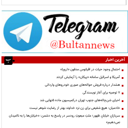
آخرین اخبار
احتمال وجود حیات در اقیانوس مدفون «اروپا»
آمریکا و اسرائیل سامانه «پیکان» را آزمایش کردند
هشدار درباره فروش حواله‌های صوری خودروهای وارداتی
۷ توصیه برای آغاز نویسندگی
احیای شن‌چاله‌های جنوب تهران درکمیسیون ماده ۵نهایی شد
خادمیان: هیچ شفیعی برای زن نزد خداوند بهتر از رضایت شوهر نیست
سربازانِ خیابانِ ظهور؛ ملتِ مبعوثِ رودسر در پاسخ به دشمن: «خیابان‌ها را به ناامیدان
نمی‌دهیم»