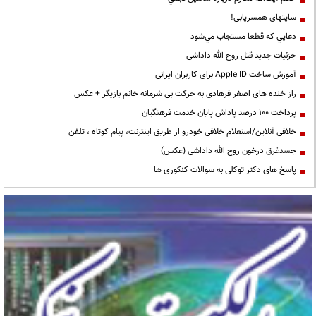
سایتهای همسریابی!
دعايي كه قطعا مستجاب مي‌شود
جزئیات جدید قتل روح الله داداشی
آموزش ساخت Apple ID برای کاربران ایرانی
راز خنده های اصغر فرهادی به حرکت بی شرمانه خانم بازیگر + عکس
پرداخت ۱۰۰ درصد پاداش پایان خدمت فرهنگیان
خلافی آنلاین/استعلام خلافی خودرو از طریق اینترنت، پیام کوتاه ، تلفن
جسدغرق درخون روح الله داداشی (عکس)
پاسخ های دکتر توکلی به سوالات کنکوری ها