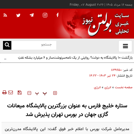
جمعه ۱۶ مرداد ۱۴۰۵
|
Friday , 07 August 2026
از
و
ته
بازگشت ۱۰ پالایشگاه به دولت؟ روایتی از یک نامه‌سرنوشت‌ساز و ۶ میلیارد بشکه نفتِ
ن
بدون‌حساب
نو
کد خبر:
۸۴۹۶۵۰
تاریخ انتشار:
۲۴ تير ۱۴۰۳ - ۱۴:۲۲
صفحه نخست
»
انرژی
»
انرژی
‍‍‍ پ
پ
ستاره خلیج فارس به عنوان بزرگترین پالایشگاه میعانات
گازی جهان در بورس تهران پذیرش شد
مدیرعامل شرکت بورس با اعلام خبر فوق گفت: این پالایشگاه مدرن‌ترین