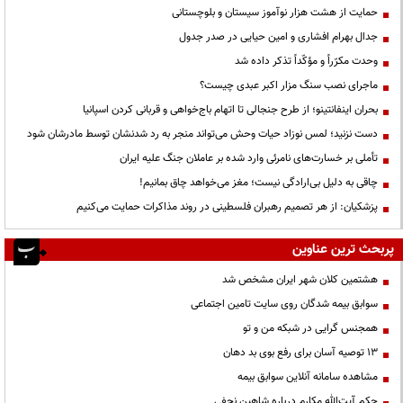
حمایت از هشت هزار نوآموز سیستان و بلوچستانی
جدال بهرام افشاری و امین حیایی در صدر جدول
وحدت مکرّراً و مؤکّداً تذکر داده شد
ماجرای نصب سنگ مزار اکبر عبدی چیست؟
بحران اینفانتینو؛ از طرح جنجالی تا اتهام باج‌خواهی و قربانی کردن اسپانیا
دست نزنید؛ لمس نوزاد حیات وحش می‌تواند منجر به رد شدنشان توسط مادرشان شود
تأملی بر خسارت‌های نامرئی وارد شده بر عاملان جنگ علیه ایران
چاقی به دلیل بی‌ارادگی نیست؛ مغز می‌خواهد چاق بمانیم!
پزشکیان: از هر تصمیم رهبران فلسطینی در روند مذاکرات حمایت می‌کنیم
پربحث ترین عناوین
هشتمین کلان شهر ایران مشخص شد
سوابق بیمه شدگان روی سایت تامین اجتماعی
همجنس گرایی در شبکه من و تو
13 توصیه آسان برای رفع بوی بد دهان
مشاهده سامانه آنلاين سوابق بیمه
حكم آيت‌الله مكارم درباره شاهين نجفي