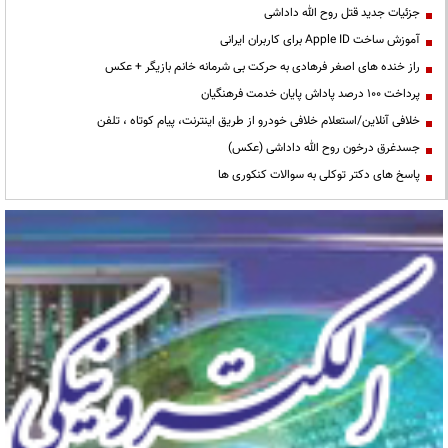
جزئیات جدید قتل روح الله داداشی
آموزش ساخت Apple ID برای کاربران ایرانی
راز خنده های اصغر فرهادی به حرکت بی شرمانه خانم بازیگر + عکس
پرداخت ۱۰۰ درصد پاداش پایان خدمت فرهنگیان
خلافی آنلاین/استعلام خلافی خودرو از طریق اینترنت، پیام کوتاه ، تلفن
جسدغرق درخون روح الله داداشی (عکس)
پاسخ های دکتر توکلی به سوالات کنکوری ها