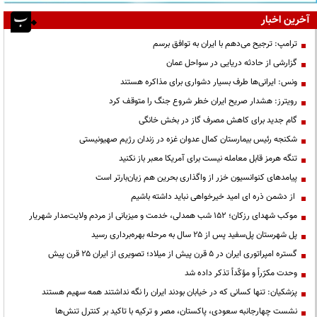
آخرین اخبار
ترامپ: ترجیح می‌دهم با ایران به توافق برسم
گزارشی از حادثه دریایی در سواحل عمان
ونس: ایرانی‌ها طرف بسیار دشواری برای مذاکره هستند
رویترز: هشدار صریح ایران خطر شروع جنگ را متوقف کرد
گام جدید برای کاهش مصرف گاز در بخش خانگی
شکنجه رئیس بیمارستان کمال عدوان غزه در زندان رژیم صهیونیستی
تنگه هرمز قابل معامله نیست برای آمریکا معبر باز نکنید
پیامدهای کنوانسیون خزر از واگذاری بحرین هم زیان‌بارتر است
از دشمن ذره ای امید خیرخواهی نباید داشته باشیم
موکب شهدای رزکان؛ ۱۵۲ شب همدلی، خدمت و میزبانی از مردم ولایت‌مدار شهریار
پل شهرستان پل‌سفید پس از ۲۵ سال به مرحله بهره‌برداری رسید
گستره امپراتوری ایران در ۵ قرن پیش از میلاد؛ تصویری از ایران ۲۵ قرن پیش
وحدت مکرّراً و مؤکّداً تذکر داده شد
پزشکیان: تنها کسانی که در خیابان بودند ایران را نگه نداشتند همه سهیم هستند
نشست چهارجانبه سعودی، پاکستان، مصر و ترکیه با تاکید بر کنترل تنش‌ها