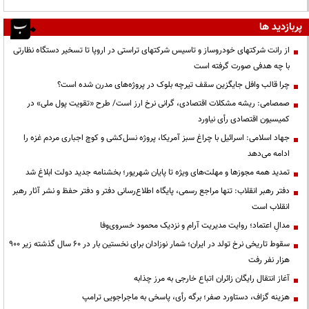
پربازدید ها
از رانت‌ شرکتهای خودروساز و تاسیس شرکتهای تراستی در اروپا تا تسخیر دستگاه نظارتی
با چه هدفی صورت گرفته است
چرا قالب وافل جایگزین سقف تیرچه بلوک در پروژه‌های مدرن شده است؟
صمصامی: ریشه مشکلات اقتصادی، گرانی نرخ ارز است/ طرح «تقویت پول ملی» در
کمیسیون اقتصادی رأی نیاورد
جهاد اسلامی: اسرائیل با چراغ سبز آمریکا، پروژه نسل‌کشی و کوچ اجباری مردم غزه را
ادامه می‌دهد
تمدید همه مجوزها و مهلت‌های ویژه تا پایان شهریور؛ بخشنامه جدید دولت ابلاغ شد
دفتر رهبر انقلاب: تنها مراجع رسمی، پایگاه اطلاع‌رسانی دفتر و دفتر حفظ و نشر آثار رهبر
انقلاب است
مدالِ اعتماد؛ روایت مدیریت آرام و نزدیک محمود خسروی‌وفا
سقوط تاریخی نرخ تولد در ایران؛ شمار نوزادان برای نخستین بار در ۶۰ سال گذشته زیر ۹۰۰
هزار نفر رفت
آغاز انتقال رایگان زائران اتباع خارجی به مرز چذابه
هزینه گزاف، دستاورد صفر؛ برگه رأی، پاسخی به ماجراجویی ترامپ