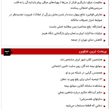
مقاومت عراق؛ بازیگری فراتر از مرزها | پهپادهای عراقی پیام بازدارندگی را به قلب
سرزمین‌های اشغالی رساندند
تعارض قوانین؛ مانع پنهان سنددار شدن بخش بزرگی از املاک/ ضرورت تجدیدنظر در
ضوابط احراز تصرفات مالکانه
انصارالله: رفع محاصره یمن مطالبه اصلی ماست
جزئیات مذاکرات ایران و عمان برای بازگشایی تنگه هرمز
کاهش دمای تهران از جمعه
پربحث ترین عناوین
هشتمین کلان شهر ایران مشخص شد
سوابق بیمه شدگان روی سایت تامین اجتماعی
همجنس گرایی در شبکه من و تو
13 توصیه آسان برای رفع بوی بد دهان
مشاهده سامانه آنلاين سوابق بیمه
حكم آيت‌الله مكارم درباره شاهين نجفي
سایتهای همسریابی!
دعايي كه قطعا مستجاب مي‌شود