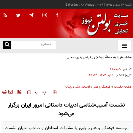
شنبه ۱۷ مرداد ۱۴۰۵
|
Saturday , 08 August 2026
از
و
ته
«شادباش» به حملۀ موشکی و فیلمی بدون حجاب؛ روایت تناقض‌های محسن قرایی
ن
نو
کد خبر:
۸۴۸۸۰۵
تاریخ انتشار:
۱۱ تير ۱۴۰۳ - ۱۷:۵۲
صفحه نخست
»
فرهنگ و هنر
»
ادبیات، نشر و رسانه
‍‍‍ پ
پ
نشست آسیب‌شناسی ادبیات داستانی امروز ایران برگزار
می‌شود
موسسه فرهنگی و هنری راوی با مشارکت استادان و صاحب نظران نشست