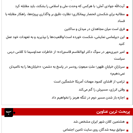
آیت‌الله جوادی آملی: با هرکس که وحدت ملی و اسلامی را بشکند، باید مقابله کرد
مطالبه برای شکستن انحصار پیمانکاری؛ نظارت دقیق بر واگذاری پروژه‌ها، راهکار مقابله با
فساد
فرق است میان مجاهدان در میدان و ساکتین
این دیپلماسی نمایشی، شکست خورده است/واقعیت‌ها را بپذیرید و به تعهدات خود عمل
کنید
امیر دبیری‌مهر در سوگ دکتر ابوالقاسم قاسم‌زاده؛ از خاطرات صداوسیما تا کلاس درس
سیاست
سربازانِ خیابانِ ظهور؛ ملتِ مبعوثِ رودسر در پاسخ به دشمن: «خیابان‌ها را به ناامیدان
نمی‌دهیم»
ترامپ از افشای کمبود مهمات آمریکا خشمگین است
وقتی انرژی، مسیرش را گم می‌کند
اجازه باز شدن مسیر دوم در تنگه هرمز را نخواهیم داد
پربحث ترین عناوین
هشتمین کلان شهر ایران مشخص شد
سوابق بیمه شدگان روی سایت تامین اجتماعی