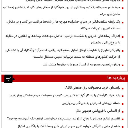
حرف‌های صمیمانه یک تیم رسانه‌ای در روز خبرنگار؛ از سختی‌های کار، ندیده‌شدن زحمات و
ماندن پای مردم
یک رابطه شگفت‌انگیز در دنیای حشرات؛ مورچه‌ها از شته‌ها مراقبت می‌کنند و در مقابل،
عسلک شیرین دریافت می‌کنند
اعتراف رسانه‌های خارجی به شکست ترامپ؛ حاصل مجاهدت رسانه‌های انقلابی در مقابله
با دروغ‌پراکنی دشمنان
پاتریشیا مارینز با اشاره به توافق امنیتی سه‌جانبه ریاض، اسلام‌آباد و آنکارا، آن را نشانه‌ای
از حرکت کشورهای منطقه به سمت ترتیبات امنیتی مستقل دانست
ویدئو؛ پنجمین مجموعه از اسناد مربوط به یوفوها منتشر شد
پربازدید ها
راهنمای خرید محصولات برق صنعتی ABB
باید افراد کارآمدتر را به کار گرفت/ کاری می کنیم در معیشت مردم مشکلی پیش نیاید
حمله نیروهای اسرائیلی به خبرنگار پرس‌تی‌وی
از التماس تا فروپاشی هژمونی دلار
تقسیم غنایم مدیران یا دفاع از تولید؛ پشت‌پرده درخواست توقف یک آیین‌نامه چه بود؟
هشدار حاجی دلیگانی درباره تغییر سهم دریای خزر و مخالفت با واگذاری امتیاز