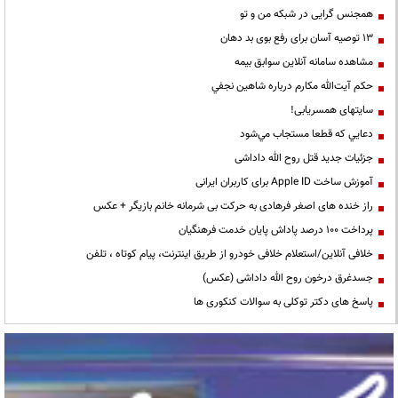
همجنس گرایی در شبکه من و تو
13 توصیه آسان برای رفع بوی بد دهان
مشاهده سامانه آنلاين سوابق بیمه
حكم آيت‌الله مكارم درباره شاهين نجفي
سایتهای همسریابی!
دعايي كه قطعا مستجاب مي‌شود
جزئیات جدید قتل روح الله داداشی
آموزش ساخت Apple ID برای کاربران ایرانی
راز خنده های اصغر فرهادی به حرکت بی شرمانه خانم بازیگر + عکس
پرداخت ۱۰۰ درصد پاداش پایان خدمت فرهنگیان
خلافی آنلاین/استعلام خلافی خودرو از طریق اینترنت، پیام کوتاه ، تلفن
جسدغرق درخون روح الله داداشی (عکس)
پاسخ های دکتر توکلی به سوالات کنکوری ها