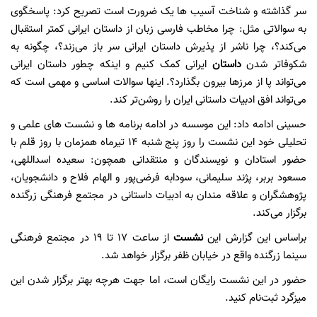
سر گذاشته و شناخت آسیب ها یک ضرورت است تصریح کرد: پاسخگوی
به سوالاتی مثل: چرا مخاطب فارسی زبان از داستان ایرانی کمتر استقبال
می‌کند؟، چرا ناشر از پذیرش داستان ایرانی سر باز می‌زند؟، چگونه به
شکوفاتر شدن
داستان
ایرانی کمک کنیم و اینکه چطور داستان ایرانی
می‌تواند پا از مرزها بیرون بگذارد؟. اینها سوالات اساسی و مهمی است که
می‌تواند افق ادبیات داستانی ایران را روشن‌تر کند.
حسینی ادامه داد: این موسسه در ادامه برنامه ها و نشست های علمی و
تحلیلی خود این نشست را روز پنج شنبه ۱۴ تیرماه همزمان با روز قلم با
حضور استادان و نویسندگان و منتقدانی همچون: سعیده اسداللهی،
مسعود بربر، پژند سلیمانی، سودابه فرضی‌پور و الهام فلاح و دانشجویان،
پژوهشگران و علاقه مندان به ادبیات داستانی در مجتمع فرهنگی زرگنده
برگزار می‌کند.
براساس این گزارش این
نشست
از ساعت ۱۷ تا ۱۹ در مجتمع فرهنگی
سینما زرگنده واقع در خیابان ظفر برگزار خواهد شد.
حضور در این نشست رایگان است، اما جهت هرچه بهتر برگزار شدن این
میزگرد ثبت‌نام کنید.