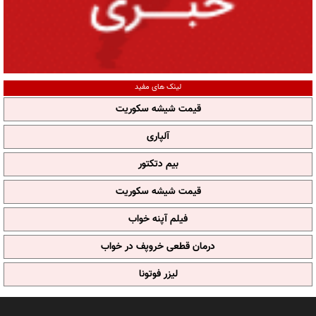
لینک های مفید
قیمت شیشه سکوریت
آلپاری
بیم دتکتور
قیمت شیشه سکوریت
فیلم آپنه خواب
درمان قطعی خروپف در خواب
لیزر فوتونا