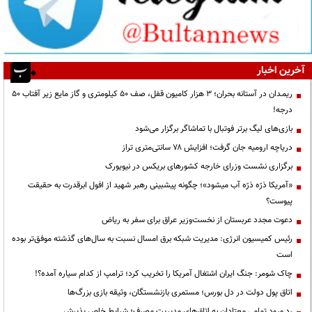
آخرین اخبار
ریمـدان در آستانه بحران؛ ۳ هزار کامیون قفل، صف ۵۰ کیلومتری و گاز مایع زیر آفتاب ۵۰
درجه!
بازی‌های لیگ برتر فوتبال با تماشاگر برگزار می‌شود
دریاچه ارومیه جان گرفت؛ افزایش ۷۸ سانتی‌متری تراز
برگزاری نشست وزرای خارجه کشورهای بریکس در نیویورک
«آمریکا ذرّه ذرّه آب میشود»؛ چگونه پیشبینی رهبر شهید از افول ابرقدرت به حقیقت
پیوست؟
دعوت مجدد عربستان از نخست‌وزیر عراق برای سفر به ریاض
رئیس کمیسیون انرژی: مدیریت شبکه برق امسال نسبت به سال‌های گذشته موفق‌تر بوده
است
چاک شومر: جنگ ایران اشتغال آمریکا را تخریب کرد؛ ترامپ از کدام سیاره آمده؟!
اتاق پول دولت در دل بورس؛ مستمری بازنشستگان، وثیقه بازی بزرگ‌ها
رد ورود تمامی معتادان به اتاق‌های مدیریت مصرف؛ شرایط خاص پذیرش