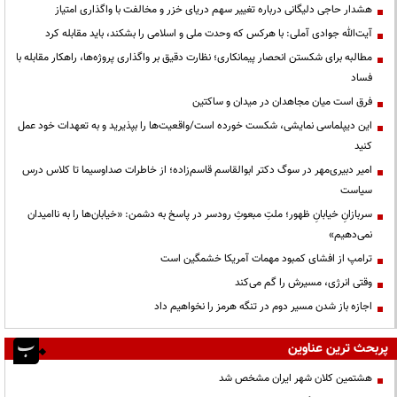
هشدار حاجی دلیگانی درباره تغییر سهم دریای خزر و مخالفت با واگذاری امتیاز
آیت‌الله جوادی آملی: با هرکس که وحدت ملی و اسلامی را بشکند، باید مقابله کرد
مطالبه برای شکستن انحصار پیمانکاری؛ نظارت دقیق بر واگذاری پروژه‌ها، راهکار مقابله با
فساد
فرق است میان مجاهدان در میدان و ساکتین
این دیپلماسی نمایشی، شکست خورده است/واقعیت‌ها را بپذیرید و به تعهدات خود عمل
کنید
امیر دبیری‌مهر در سوگ دکتر ابوالقاسم قاسم‌زاده؛ از خاطرات صداوسیما تا کلاس درس
سیاست
سربازانِ خیابانِ ظهور؛ ملتِ مبعوثِ رودسر در پاسخ به دشمن: «خیابان‌ها را به ناامیدان
نمی‌دهیم»
ترامپ از افشای کمبود مهمات آمریکا خشمگین است
وقتی انرژی، مسیرش را گم می‌کند
اجازه باز شدن مسیر دوم در تنگه هرمز را نخواهیم داد
پربحث ترین عناوین
هشتمین کلان شهر ایران مشخص شد