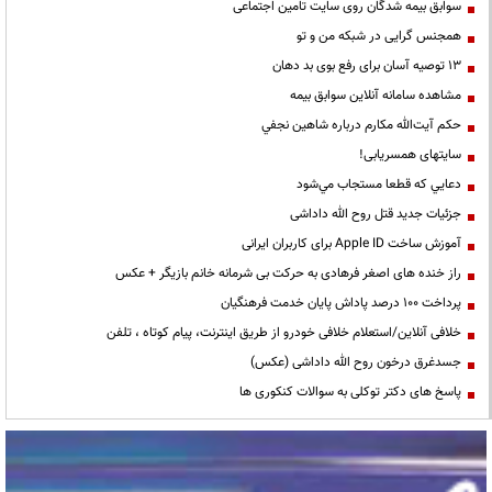
سوابق بیمه شدگان روی سایت تامین اجتماعی
همجنس گرایی در شبکه من و تو
13 توصیه آسان برای رفع بوی بد دهان
مشاهده سامانه آنلاين سوابق بیمه
حكم آيت‌الله مكارم درباره شاهين نجفي
سایتهای همسریابی!
دعايي كه قطعا مستجاب مي‌شود
جزئیات جدید قتل روح الله داداشی
آموزش ساخت Apple ID برای کاربران ایرانی
راز خنده های اصغر فرهادی به حرکت بی شرمانه خانم بازیگر + عکس
پرداخت ۱۰۰ درصد پاداش پایان خدمت فرهنگیان
خلافی آنلاین/استعلام خلافی خودرو از طریق اینترنت، پیام کوتاه ، تلفن
جسدغرق درخون روح الله داداشی (عکس)
پاسخ های دکتر توکلی به سوالات کنکوری ها