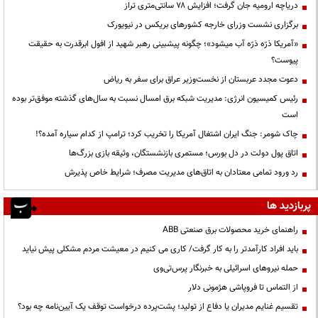
دریاچه ارومیه جان گرفت؛ افزایش ۷۸ سانتی‌متری تراز
برگزاری نشست وزرای خارجه کشورهای بریکس در نیویورک
«آمریکا ذرّه ذرّه آب میشود»؛ چگونه پیشبینی رهبر شهید از افول ابرقدرت به حقیقت
پیوست؟
دعوت مجدد عربستان از نخست‌وزیر عراق برای سفر به ریاض
رئیس کمیسیون انرژی: مدیریت شبکه برق امسال نسبت به سال‌های گذشته موفق‌تر بوده
است
چاک شومر: جنگ ایران اشتغال آمریکا را تخریب کرد؛ ترامپ از کدام سیاره آمده؟!
اتاق پول دولت در دل بورس؛ مستمری بازنشستگان، وثیقه بازی بزرگ‌ها
رد ورود تمامی معتادان به اتاق‌های مدیریت مصرف؛ شرایط خاص پذیرش
پربازدید ها
راهنمای خرید محصولات برق صنعتی ABB
باید افراد کارآمدتر را به کار گرفت/ کاری می کنیم در معیشت مردم مشکلی پیش نیاید
حمله نیروهای اسرائیلی به خبرنگار پرس‌تی‌وی
از التماس تا فروپاشی هژمونی دلار
تقسیم غنایم مدیران یا دفاع از تولید؛ پشت‌پرده درخواست توقف یک آیین‌نامه چه بود؟