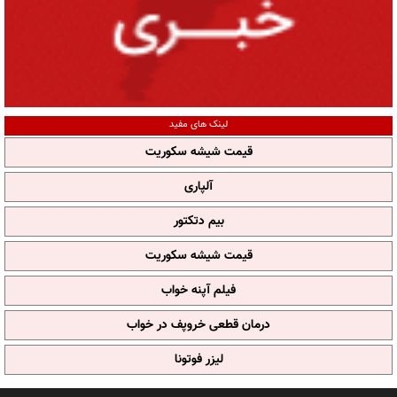
لینک های مفید
قیمت شیشه سکوریت
آلپاری
بیم دتکتور
قیمت شیشه سکوریت
فیلم آپنه خواب
درمان قطعی خروپف در خواب
لیزر فوتونا