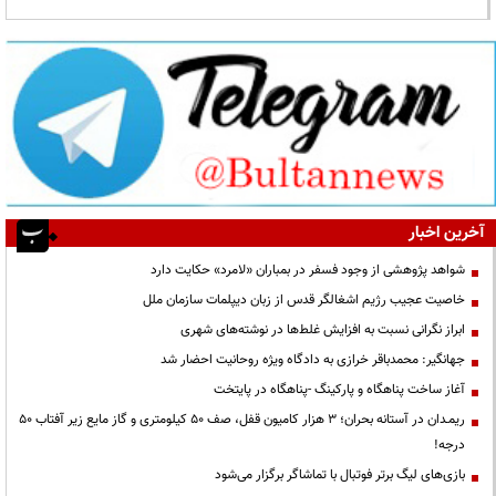
آخرین اخبار
شواهد پژوهشی از وجود فسفر در بمباران «لامرد» حکایت دارد
خاصیت عجیب رژیم اشغالگر قدس از زبان دیپلمات سازمان ملل
ابراز نگرانی نسبت به افزایش غلط‌ها در نوشته‌های شهری
جهانگیر: محمدباقر خرازی به دادگاه ویژه روحانیت احضار شد
آغاز ساخت پناهگاه و پارکینگ -پناهگاه در پایتخت
ریمـدان در آستانه بحران؛ ۳ هزار کامیون قفل، صف ۵۰ کیلومتری و گاز مایع زیر آفتاب ۵۰
درجه!
بازی‌های لیگ برتر فوتبال با تماشاگر برگزار می‌شود