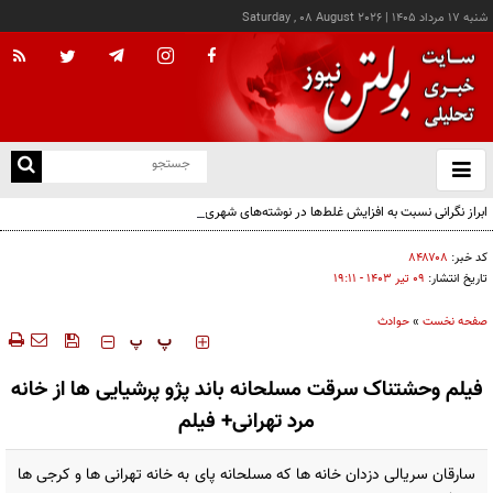
شنبه ۱۷ مرداد ۱۴۰۵
|
Saturday , 08 August 2026
از
و
ته
ابراز نگرانی نسبت به افزایش غلط‌ها در نوشته‌های شهری
ن
نو
کد خبر:
۸۴۸۷۰۸
تاریخ انتشار:
۰۹ تير ۱۴۰۳ - ۱۹:۱۱
صفحه نخست
»
حوادث
‍‍‍ پ
پ
فیلم وحشتناک سرقت مسلحانه باند پژو پرشیایی ها از خانه
مرد تهرانی+ فیلم
سارقان سریالی دزدان خانه ها که مسلحانه پای به خانه تهرانی ها و کرجی ها