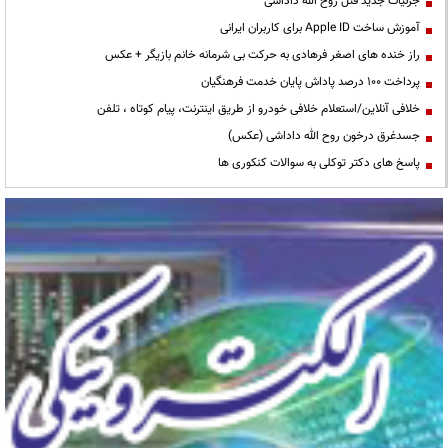
جزئیات جدید قتل روح الله داداشی
آموزش ساخت Apple ID برای کاربران ایرانی
راز خنده های اصغر فرهادی به حرکت بی شرمانه خانم بازیگر + عکس
پرداخت ۱۰۰ درصد پاداش پایان خدمت فرهنگیان
خلافی آنلاین/استعلام خلافی خودرو از طریق اینترنت، پیام کوتاه ، تلفن
جسدغرق درخون روح الله داداشی (عکس)
پاسخ های دکتر توکلی به سوالات کنکوری ها