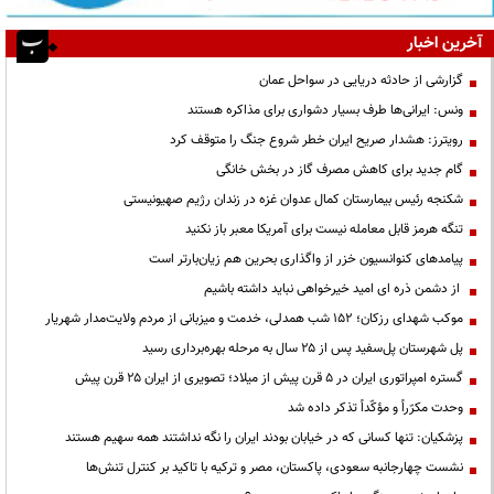
آخرین اخبار
گزارشی از حادثه دریایی در سواحل عمان
ونس: ایرانی‌ها طرف بسیار دشواری برای مذاکره هستند
رویترز: هشدار صریح ایران خطر شروع جنگ را متوقف کرد
گام جدید برای کاهش مصرف گاز در بخش خانگی
شکنجه رئیس بیمارستان کمال عدوان غزه در زندان رژیم صهیونیستی
تنگه هرمز قابل معامله نیست برای آمریکا معبر باز نکنید
پیامدهای کنوانسیون خزر از واگذاری بحرین هم زیان‌بارتر است
از دشمن ذره ای امید خیرخواهی نباید داشته باشیم
موکب شهدای رزکان؛ ۱۵۲ شب همدلی، خدمت و میزبانی از مردم ولایت‌مدار شهریار
پل شهرستان پل‌سفید پس از ۲۵ سال به مرحله بهره‌برداری رسید
گستره امپراتوری ایران در ۵ قرن پیش از میلاد؛ تصویری از ایران ۲۵ قرن پیش
وحدت مکرّراً و مؤکّداً تذکر داده شد
پزشکیان: تنها کسانی که در خیابان بودند ایران را نگه نداشتند همه سهیم هستند
نشست چهارجانبه سعودی، پاکستان، مصر و ترکیه با تاکید بر کنترل تنش‌ها