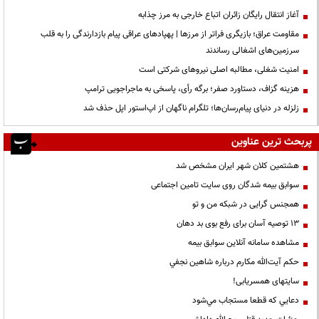
آغاز انتقال رایگان زائران اتباع خارجی به مرز چذابه
مقاومت عراق؛ بازیگری فراتر از مرزها | پهپادهای عراقی پیام بازدارندگی را به قلب
سرزمین‌های اشغالی رساندند
‌امنیت شغلی، مطالبه اصلی نیروهای شرکتی است
هزینه گزاف، دستاورد صفر؛ برگه رأی، پاسخی به ماجراجویی ترامپ
زلزله در دنیای پیام‌رسان‌ها؛ تلگرام ناگهان از اپ‌استور اپل حذف شد
پربحث ترین عناوین
هشتمین کلان شهر ایران مشخص شد
سوابق بیمه شدگان روی سایت تامین اجتماعی
همجنس گرایی در شبکه من و تو
13 توصیه آسان برای رفع بوی بد دهان
مشاهده سامانه آنلاين سوابق بیمه
حكم آيت‌الله مكارم درباره شاهين نجفي
سایتهای همسریابی!
دعايي كه قطعا مستجاب مي‌شود