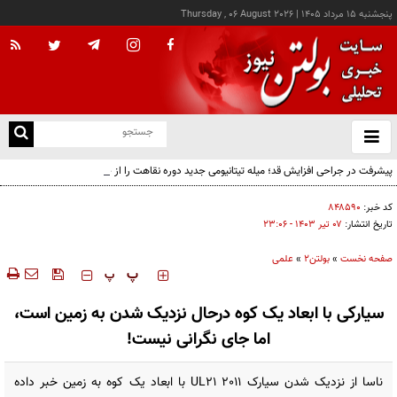
پنجشنبه ۱۵ مرداد ۱۴۰۵
|
Thursday , 06 August 2026
از
و
ته
پیشرفت در جراحی افزایش قد؛ میله تیتانیومی جدید دوره نقاهت را از چند ماه به چند هفته
ن
کاهش می‌دهد
نو
کد خبر:
۸۴۸۵۹۰
تاریخ انتشار:
۰۷ تير ۱۴۰۳ - ۲۳:۰۶
صفحه نخست
»
بولتن2
»
علمی
‍‍‍ پ
پ
سیارکی با ابعاد یک کوه درحال نزدیک شدن به زمین است،
اما جای نگرانی نیست!
ناسا از نزدیک شدن سیارک 2011 UL21 با ابعاد یک کوه به زمین خبر داده