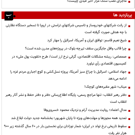
ماجرای نصب سنگ مزار اکبر عبدی چیست؟
پربازدید ها
از رانت‌ شرکتهای خودروساز و تاسیس شرکتهای تراستی در اروپا تا تسخیر دستگاه نظارتی
با چه هدفی صورت گرفته است
شیخ نعیم قاسم: توافق ایران و آمریکا، اسرائیل را مهار کرد
چرا قالب وافل جایگزین سقف تیرچه بلوک در پروژه‌های مدرن شده است؟
صمصامی: ریشه مشکلات اقتصادی، گرانی نرخ ارز است/ طرح «تقویت پول ملی» در
کمیسیون اقتصادی رأی نیاورد
جهاد اسلامی: اسرائیل با چراغ سبز آمریکا، پروژه نسل‌کشی و کوچ اجباری مردم غزه را
ادامه می‌دهد
میناب؛ شهرِ مقبره‌های کوچک!
دفتر رهبر انقلاب: تنها مراجع رسمی، پایگاه اطلاع‌رسانی دفتر و دفتر حفظ و نشر آثار رهبر
انقلاب است
مدالِ اعتماد؛ روایت مدیریت آرام و نزدیک محمود خسروی‌وفا
تمدید همه مجوزها و مهلت‌های ویژه تا پایان شهریور؛ بخشنامه جدید دولت ابلاغ شد
سقوط تاریخی نرخ تولد در ایران؛ شمار نوزادان برای نخستین بار در ۶۰ سال گذشته زیر ۹۰۰
هزار نفر رفت