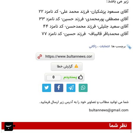
زیر می­ باشد:
آقای مسعود پزشکیان- فرزند محمد علی- کد نامزد ۲۲
آقای مصطفی پورمحمدی- فرزند حسین- کد نامزد ۳۳
آقای سعید جلیلی- فرزند محمدحسن- کد نامزد ۴۴
آقای محمدباقر قالیباف- فرزند حسین- کد نامزد ۷۷
برچسب ها:
انتخابات
،
زاکانی
گزارش خطا
پسندیدم
0
شما می توانید مطالب و تصاویر خود را به آدرس زیر ارسال فرمایید.
bultannews@gmail.com
نظر شما