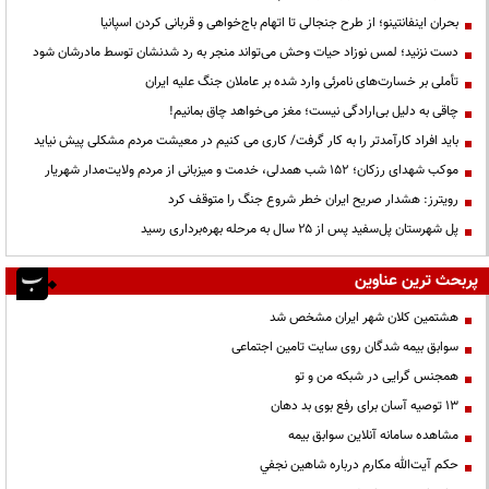
بحران اینفانتینو؛ از طرح جنجالی تا اتهام باج‌خواهی و قربانی کردن اسپانیا
دست نزنید؛ لمس نوزاد حیات وحش می‌تواند منجر به رد شدنشان توسط مادرشان شود
تأملی بر خسارت‌های نامرئی وارد شده بر عاملان جنگ علیه ایران
چاقی به دلیل بی‌ارادگی نیست؛ مغز می‌خواهد چاق بمانیم!
باید افراد کارآمدتر را به کار گرفت/ کاری می کنیم در معیشت مردم مشکلی پیش نیاید
موکب شهدای رزکان؛ ۱۵۲ شب همدلی، خدمت و میزبانی از مردم ولایت‌مدار شهریار
رویترز: هشدار صریح ایران خطر شروع جنگ را متوقف کرد
پل شهرستان پل‌سفید پس از ۲۵ سال به مرحله بهره‌برداری رسید
پربحث ترین عناوین
هشتمین کلان شهر ایران مشخص شد
سوابق بیمه شدگان روی سایت تامین اجتماعی
همجنس گرایی در شبکه من و تو
13 توصیه آسان برای رفع بوی بد دهان
مشاهده سامانه آنلاين سوابق بیمه
حكم آيت‌الله مكارم درباره شاهين نجفي