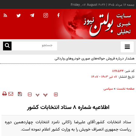
جمعه ۱۶ مرداد ۱۴۰۵
|
Friday , 07 August 2026
از
و
ته
هشدار درباره فروش حواله‌های صوری خودروهای وارداتی
ن
نو
کد خبر:
۸۴۸۵۴۴
تاریخ انتشار:
۰۷ تير ۱۴۰۳ - ۱۴:۰۷
صفحه نخست
»
سیاسی
‍‍‍ پ
پ
اطلاعیه شماره ۸ ستاد انتخابات کشور
ستاد انتخابات کشور:آقای علیرضا زاکانی نامزد انتخابات چهاردهمین دوره
ریاست جمهوری انصراف خویش را به وزارت کشور اعلام نموده­ است.