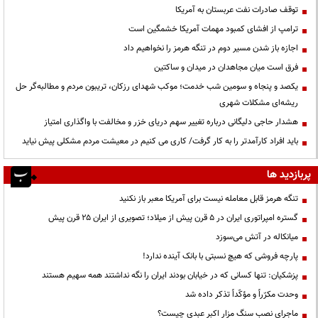
توقف صادرات نفت عربستان به آمریکا
ترامپ از افشای کمبود مهمات آمریکا خشمگین است
اجازه باز شدن مسیر دوم در تنگه هرمز را نخواهیم داد
فرق است میان مجاهدان در میدان و ساکتین
یکصد و پنجاه و سومین شب خدمت؛ موکب شهدای رزکان، تریبون مردم و مطالبه‌گر حل
ریشه‌ای مشکلات شهری
هشدار حاجی دلیگانی درباره تغییر سهم دریای خزر و مخالفت با واگذاری امتیاز
باید افراد کارآمدتر را به کار گرفت/ کاری می کنیم در معیشت مردم مشکلی پیش نیاید
پربازدید ها
تنگه هرمز قابل معامله نیست برای آمریکا معبر باز نکنید
گستره امپراتوری ایران در ۵ قرن پیش از میلاد؛ تصویری از ایران ۲۵ قرن پیش
میانکاله در آتش می‌سوزد
پارچه فروشی که هیچ نسبتی با بانک آینده ندارد!
پزشکیان: تنها کسانی که در خیابان بودند ایران را نگه نداشتند همه سهیم هستند
وحدت مکرّراً و مؤکّداً تذکر داده شد
ماجرای نصب سنگ مزار اکبر عبدی چیست؟