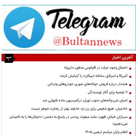
آخرین اخبار
احتمال وجود حیات در اقیانوس مدفون «اروپا»
آمریکا و اسرائیل سامانه «پیکان» را آزمایش کردند
هشدار درباره فروش حواله‌های صوری خودروهای وارداتی
۷ توصیه برای آغاز نویسندگی
احیای شن‌چاله‌های جنوب تهران درکمیسیون ماده ۵نهایی شد
خادمیان: هیچ شفیعی برای زن نزد خداوند بهتر از رضایت شوهر نیست
سربازانِ خیابانِ ظهور؛ ملتِ مبعوثِ رودسر در پاسخ به دشمن: «خیابان‌ها را به ناامیدان
نمی‌دهیم»
اعلام پایان مراسم اربعین ۱۴۰۵