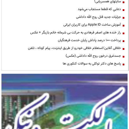
سایتهای همسریابی!
دعايي كه قطعا مستجاب مي‌شود
جزئیات جدید قتل روح الله داداشی
آموزش ساخت Apple ID برای کاربران ایرانی
راز خنده های اصغر فرهادی به حرکت بی شرمانه خانم بازیگر + عکس
پرداخت ۱۰۰ درصد پاداش پایان خدمت فرهنگیان
خلافی آنلاین/استعلام خلافی خودرو از طریق اینترنت، پیام کوتاه ، تلفن
جسدغرق درخون روح الله داداشی (عکس)
پاسخ های دکتر توکلی به سوالات کنکوری ها