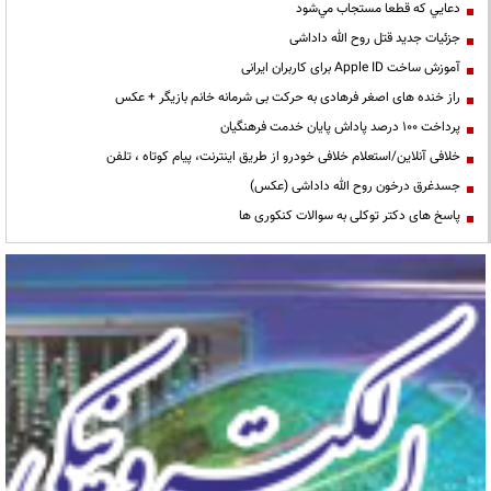
دعايي كه قطعا مستجاب مي‌شود
جزئیات جدید قتل روح الله داداشی
آموزش ساخت Apple ID برای کاربران ایرانی
راز خنده های اصغر فرهادی به حرکت بی شرمانه خانم بازیگر + عکس
پرداخت ۱۰۰ درصد پاداش پایان خدمت فرهنگیان
خلافی آنلاین/استعلام خلافی خودرو از طریق اینترنت، پیام کوتاه ، تلفن
جسدغرق درخون روح الله داداشی (عکس)
پاسخ های دکتر توکلی به سوالات کنکوری ها