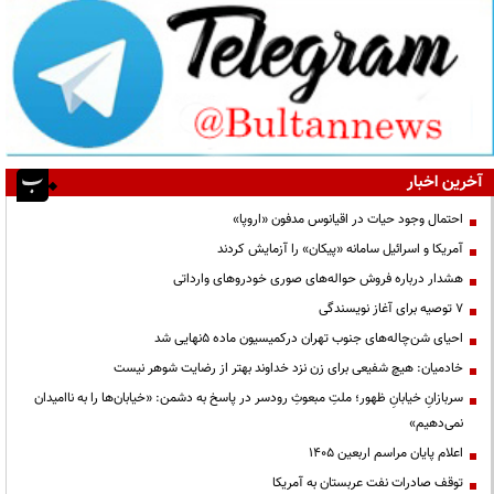
آخرین اخبار
احتمال وجود حیات در اقیانوس مدفون «اروپا»
آمریکا و اسرائیل سامانه «پیکان» را آزمایش کردند
هشدار درباره فروش حواله‌های صوری خودروهای وارداتی
۷ توصیه برای آغاز نویسندگی
احیای شن‌چاله‌های جنوب تهران درکمیسیون ماده ۵نهایی شد
خادمیان: هیچ شفیعی برای زن نزد خداوند بهتر از رضایت شوهر نیست
سربازانِ خیابانِ ظهور؛ ملتِ مبعوثِ رودسر در پاسخ به دشمن: «خیابان‌ها را به ناامیدان
نمی‌دهیم»
اعلام پایان مراسم اربعین ۱۴۰۵
توقف صادرات نفت عربستان به آمریکا