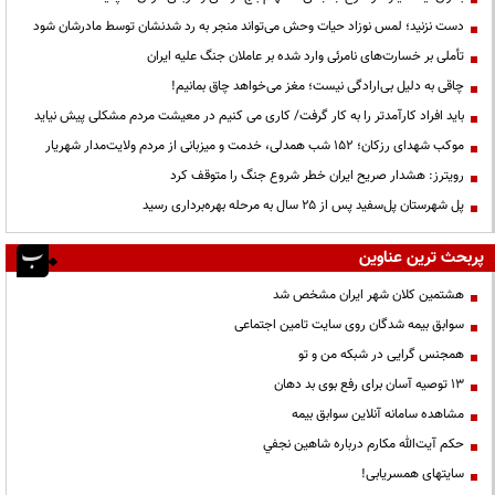
دست نزنید؛ لمس نوزاد حیات وحش می‌تواند منجر به رد شدنشان توسط مادرشان شود
تأملی بر خسارت‌های نامرئی وارد شده بر عاملان جنگ علیه ایران
چاقی به دلیل بی‌ارادگی نیست؛ مغز می‌خواهد چاق بمانیم!
باید افراد کارآمدتر را به کار گرفت/ کاری می کنیم در معیشت مردم مشکلی پیش نیاید
موکب شهدای رزکان؛ ۱۵۲ شب همدلی، خدمت و میزبانی از مردم ولایت‌مدار شهریار
رویترز: هشدار صریح ایران خطر شروع جنگ را متوقف کرد
پل شهرستان پل‌سفید پس از ۲۵ سال به مرحله بهره‌برداری رسید
پربحث ترین عناوین
هشتمین کلان شهر ایران مشخص شد
سوابق بیمه شدگان روی سایت تامین اجتماعی
همجنس گرایی در شبکه من و تو
13 توصیه آسان برای رفع بوی بد دهان
مشاهده سامانه آنلاين سوابق بیمه
حكم آيت‌الله مكارم درباره شاهين نجفي
سایتهای همسریابی!