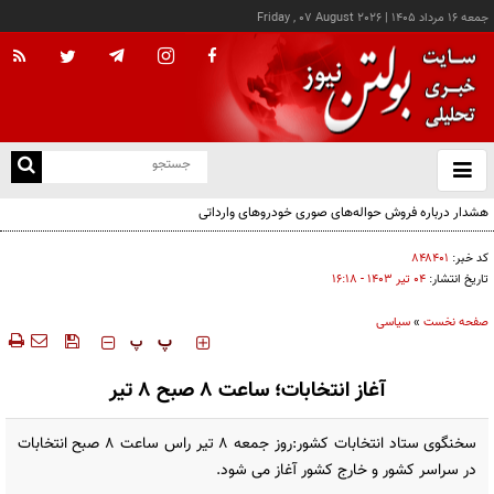
جمعه ۱۶ مرداد ۱۴۰۵
|
Friday , 07 August 2026
از
و
ته
هشدار درباره فروش حواله‌های صوری خودروهای وارداتی
ن
نو
کد خبر:
۸۴۸۴۰۱
تاریخ انتشار:
۰۴ تير ۱۴۰۳ - ۱۶:۱۸
صفحه نخست
»
سیاسی
‍‍‍ پ
پ
آغاز انتخابات؛ ساعت ۸ صبح ۸ تیر
سخنگوی ستاد انتخابات کشور:روز جمعه ۸ تیر راس ساعت ۸ صبح انتخابات
در سراسر کشور و خارج کشور آغاز می شود.