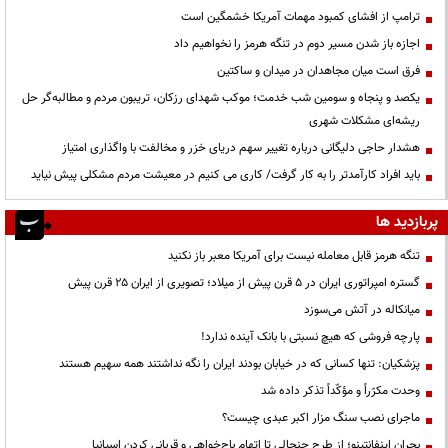
ترامپ از افشای کمبود مهمات آمریکا خشمگین است
اجازه باز شدن مسیر دوم در تنگه هرمز را نخواهیم داد
فرق است میان مجاهدان در میدان و ساکتین
یکصد و پنجاه و سومین شب خدمت؛ موکب شهدای رزکان، تریبون مردم و مطالبه‌گر حل
ریشه‌ای مشکلات شهری
هشدار حاجی دلیگانی درباره تغییر سهم دریای خزر و مخالفت با واگذاری امتیاز
باید افراد کارآمدتر را به کار گرفت/ کاری می کنیم در معیشت مردم مشکلی پیش نیاید
پربازدید ها
تنگه هرمز قابل معامله نیست برای آمریکا معبر باز نکنید
گستره امپراتوری ایران در ۵ قرن پیش از میلاد؛ تصویری از ایران ۲۵ قرن پیش
میانکاله در آتش می‌سوزد
پارچه فروشی که هیچ نسبتی با بانک آینده ندارد!
پزشکیان: تنها کسانی که در خیابان بودند ایران را نگه نداشتند همه سهیم هستند
وحدت مکرّراً و مؤکّداً تذکر داده شد
ماجرای نصب سنگ مزار اکبر عبدی چیست؟
بحران اینفانتینو؛ از طرح جنجالی تا اتهام باج‌خواهی و قربانی کردن اسپانیا