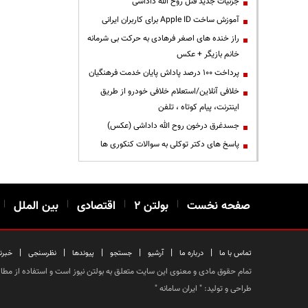
جزئیات جدید قتل روح الله داداشی
آموزش ساخت Apple ID برای کاربران ایرانی
راز خنده های اصغر فرهادی به حرکت بی شرمانه
خانم بازیگر + عکس
پرداخت ۱۰۰ درصد پاداش پایان خدمت فرهنگیان
خلافی آنلاین/استعلام خلافی خودرو از طریق
اینترنت، پیام کوتاه ، تلفن
جسدغرق درخون روح الله داداشی (عکس)
پاسخ های دکتر توکلی به سوالات کنکوری ها
صفحه نخست
|
بولتن ۲
|
اقتصادی
|
بین الملل
|
|
|
|
|
|
|
تماس با ما
درباره ما
آرشیو
جستجو
پیوندها
نظرسنجی
خبرن
تمام حقوق مادی و معنوی این سایت متعلق به بولتن نیوز است و استفاده از مطالب
طراحی و تولید: "
ایران سامانه
"