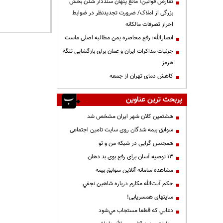
تعارض قوانین؛ مانع پنهان سنددار شدن بخش
بزرگی از املاک/ ضرورت تجدیدنظر در ضوابط
احراز تصرفات مالکانه
انصارالله: رفع محاصره یمن مطالبه اصلی ماست
جزئیات مذاکرات ایران و عمان برای بازگشایی تنگه
هرمز
کاهش دمای تهران از جمعه
پربحث ترین عناوین
هشتمین کلان شهر ایران مشخص شد
سوابق بیمه شدگان روی سایت تامین اجتماعی
همجنس گرایی در شبکه من و تو
13 توصیه آسان برای رفع بوی بد دهان
مشاهده سامانه آنلاين سوابق بیمه
حكم آيت‌الله مكارم درباره شاهين نجفي
سایتهای همسریابی!
دعايي كه قطعا مستجاب مي‌شود