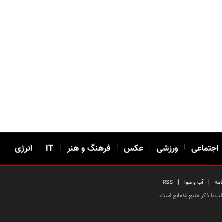
اجتماعی
|
ورزشی
|
عکس
|
فرهنگ و هنر
|
IT
|
انرژی
|
|
امه
آب و هوا
RSS
 با ذکر منبع بلامانع است.