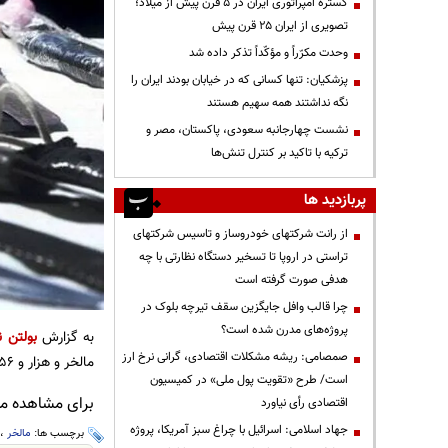
گستره امپراتوری ایران در ۵ قرن پیش از میلاد؛
تصویری از ایران ۲۵ قرن پیش
وحدت مکرّراً و مؤکّداً تذکر داده شد
پزشکیان: تنها کسانی که در خیابان بودند ایران را
نگه نداشتند همه سهیم هستند
نشست چهارجانبه سعودی، پاکستان، مصر و
ترکیه با تاکید بر کنترل تنش‌ها
پربازدید ها
از رانت‌ شرکتهای خودروساز و تاسیس شرکتهای
تراستی در اروپا تا تسخیر دستگاه نظارتی با چه
هدفی صورت گرفته است
چرا قالب وافل جایگزین سقف تیرچه بلوک در
پروژه‌های مدرن شده است؟
به گزارش
بولتن ن
صمصامی: ریشه مشکلات اقتصادی، گرانی نرخ ارز
مالخر و هزار و ۱۵۶ نفر سارق دستگیر شدند و بیش از ۲ هزار و ۲۰۰ فقره اموال مسروقه کشف شد.
است/ طرح «تقویت پول ملی» در کمیسیون
برای مشاهده مطا
اقتصادی رأی نیاورد
جهاد اسلامی: اسرائیل با چراغ سبز آمریکا، پروژه
برچسب ها:
مالخر
،