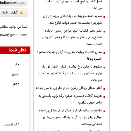
نسل‌کشی و کوچ اجباری مردم غزه را ادامه
می‌دهد
گزارش خطا
تمدید همه مجوزها و مهلت‌های ویژه تا پایان
شهریور؛ بخشنامه جدید دولت ابلاغ شد
شما می توانید مطالب 
دفتر رهبر انقلاب: تنها مراجع رسمی، پایگاه
nnews@gmail.com
اطلاع‌رسانی دفتر و دفتر حفظ و نشر آثار رهبر
انقلاب است
نظر شما
مدالِ اعتماد؛ روایت مدیریت آرام و نزدیک محمود
خسروی‌وفا
نام
سقوط تاریخی نرخ تولد در ایران؛ شمار نوزادان
برای نخستین بار در ۶۰ سال گذشته زیر ۹۰۰ هزار
ایمیل
نفر رفت
* نظر
آغاز انتقال رایگان زائران اتباع خارجی به مرز چذابه
هزینه گزاف، دستاورد صفر؛ برگه رأی، پاسخی به
ماجراجویی ترامپ
مقاومت عراق؛ بازیگری فراتر از مرزها | پهپادهای
عراقی پیام بازدارندگی را به قلب سرزمین‌های
اشغالی رساندند
* کد امنیتی