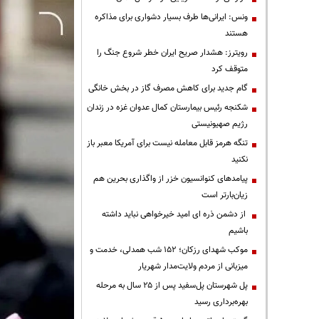
ونس: ایرانی‌ها طرف بسیار دشواری برای مذاکره
هستند
رویترز: هشدار صریح ایران خطر شروع جنگ را
متوقف کرد
گام جدید برای کاهش مصرف گاز در بخش خانگی
شکنجه رئیس بیمارستان کمال عدوان غزه در زندان
رژیم صهیونیستی
تنگه هرمز قابل معامله نیست برای آمریکا معبر باز
نکنید
پیامدهای کنوانسیون خزر از واگذاری بحرین هم
زیان‌بارتر است
از دشمن ذره ای امید خیرخواهی نباید داشته
باشیم
موکب شهدای رزکان؛ ۱۵۲ شب همدلی، خدمت و
میزبانی از مردم ولایت‌مدار شهریار
پل شهرستان پل‌سفید پس از ۲۵ سال به مرحله
بهره‌برداری رسید