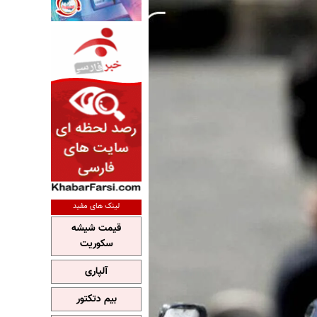
لینک های مفید
قیمت شیشه
سکوریت
آلپاری
بیم دتکتور