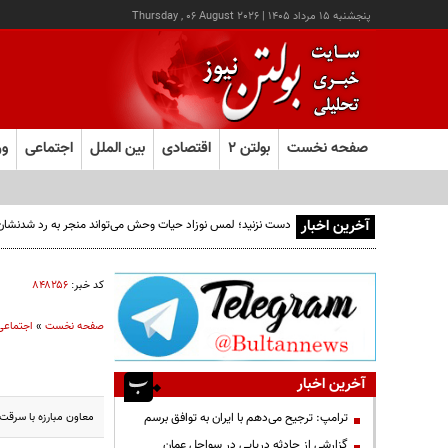
پنجشنبه ۱۵ مرداد ۱۴۰۵
|
Thursday , 06 August 2026
صفحه نخست
بولتن ۲
اقتصادی
بین الملل
اجتماعی
ور
آخرین اخبار
دست نزنید؛ لمس نوزاد حیات وحش می‌تواند منجر به رد شدنشا
کد خبر:
۸۴۸۲۵۶
صفحه نخست
»
اجتماعی
آخرین اخبار
معاون مبارزه با سرقت پلیس آگ
ترامپ: ترجیح می‌دهم با ایران به توافق برسم
گزارشی از حادثه دریایی در سواحل عمان