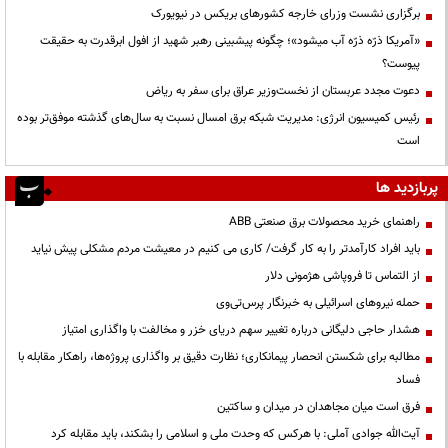
برگزاری نشست وزرای خارجه کشورهای بریکس در نیویورک
«آمریکا ذرّه ذرّه آب میشود»؛ چگونه پیشبینی رهبر شهید از افول ابرقدرت به حقیقت
پیوست؟
دعوت مجدد عربستان از نخست‌وزیر عراق برای سفر به ریاض
رئیس کمیسیون انرژی: مدیریت شبکه برق امسال نسبت به سال‌های گذشته موفق‌تر بوده
است
پربازدید ها
راهنمای خرید محصولات برق صنعتی ABB
باید افراد کارآمدتر را به کار گرفت/ کاری می کنیم در معیشت مردم مشکلی پیش نیاید
از التماس تا فروپاشی هژمونی دلار
حمله نیروهای اسرائیلی به خبرنگار پرس‌تی‌وی
هشدار حاجی دلیگانی درباره تغییر سهم دریای خزر و مخالفت با واگذاری امتیاز
مطالبه برای شکستن انحصار پیمانکاری؛ نظارت دقیق بر واگذاری پروژه‌ها، راهکار مقابله با
فساد
فرق است میان مجاهدان در میدان و ساکتین
آیت‌الله جوادی آملی: با هرکس که وحدت ملی و اسلامی را بشکند، باید مقابله کرد