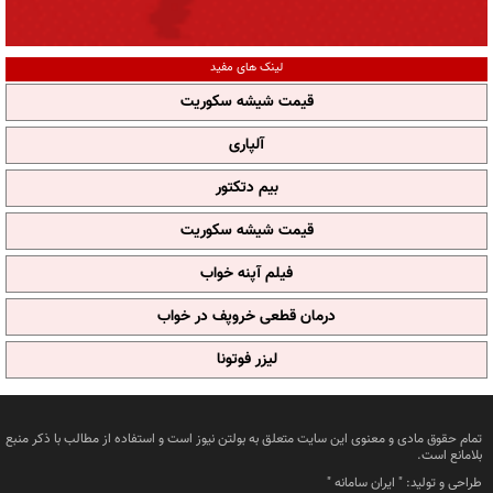
لینک های مفید
قیمت شیشه سکوریت
آلپاری
بیم دتکتور
قیمت شیشه سکوریت
فیلم آپنه خواب
درمان قطعی خروپف در خواب
لیزر فوتونا
تمام حقوق مادی و معنوی این سایت متعلق به بولتن نیوز است و استفاده از مطالب با ذکر منبع
بلامانع است.
طراحی و تولید: "
ایران سامانه
"