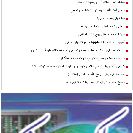
مشاهده سامانه آنلاين سوابق بیمه
حكم آيت‌الله مكارم درباره شاهين نجفي
سایتهای همسریابی!
دعايي كه قطعا مستجاب مي‌شود
جزئیات جدید قتل روح الله داداشی
آموزش ساخت Apple ID برای کاربران ایرانی
راز خنده های اصغر فرهادی به حرکت بی شرمانه خانم بازیگر + عکس
پرداخت ۱۰۰ درصد پاداش پایان خدمت فرهنگیان
خلافی آنلاین/استعلام خلافی خودرو از طریق اینترنت، پیام کوتاه ، تلفن
جسدغرق درخون روح الله داداشی (عکس)
پاسخ های دکتر توکلی به سوالات کنکوری ها