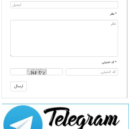
* نظر
* کد امنیتی