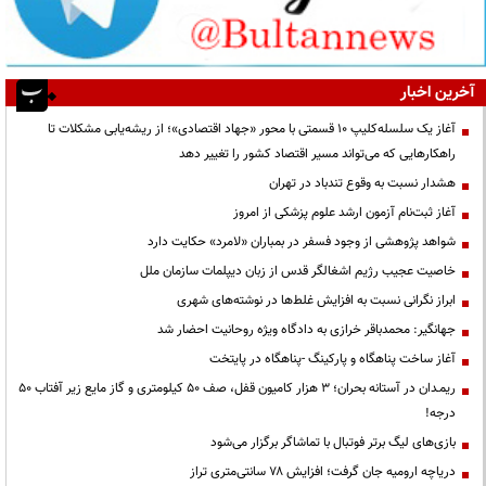
آخرین اخبار
آغاز یک سلسله‌کلیپ ۱۰ قسمتی با محور «جهاد اقتصادی»؛ از ریشه‌یابی مشکلات تا
راهکارهایی که می‌تواند مسیر اقتصاد کشور را تغییر دهد
هشدار نسبت به وقوع تندباد در تهران
آغاز ثبت‌نام آزمون ارشد علوم پزشکی از امروز
شواهد پژوهشی از وجود فسفر در بمباران «لامرد» حکایت دارد
خاصیت عجیب رژیم اشغالگر قدس از زبان دیپلمات سازمان ملل
ابراز نگرانی نسبت به افزایش غلط‌ها در نوشته‌های شهری
جهانگیر: محمدباقر خرازی به دادگاه ویژه روحانیت احضار شد
آغاز ساخت پناهگاه و پارکینگ -پناهگاه در پایتخت
ریمـدان در آستانه بحران؛ ۳ هزار کامیون قفل، صف ۵۰ کیلومتری و گاز مایع زیر آفتاب ۵۰
درجه!
بازی‌های لیگ برتر فوتبال با تماشاگر برگزار می‌شود
دریاچه ارومیه جان گرفت؛ افزایش ۷۸ سانتی‌متری تراز