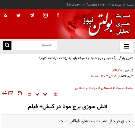
شنبه ۱۷ مرداد ۱۴۰۵
|
Saturday , 08 August 2026
از
و
ته
دلایل پارگی رگ خونی درچشم؛ چه موقع باید به پزشک مراجعه کنیم؟
ن
نو
کد خبر:
۸۴۸۲۲۰
تاریخ انتشار:
۰۱ تير ۱۴۰۳ - ۲۰:۰۸
صفحه نخست
»
اجتماعی
»
حوادث و انتظامی
‍‍‍ پ
پ
آتش سوزی برج مونا در کیش+ فیلم
حریق در حال نشر به واحدهای فوقانی است.