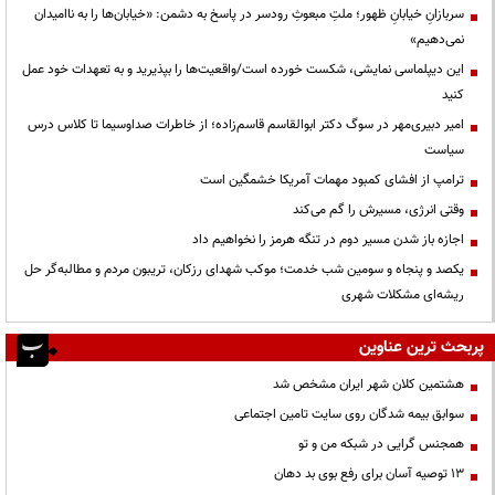
سربازانِ خیابانِ ظهور؛ ملتِ مبعوثِ رودسر در پاسخ به دشمن: «خیابان‌ها را به ناامیدان
نمی‌دهیم»
این دیپلماسی نمایشی، شکست خورده است/واقعیت‌ها را بپذیرید و به تعهدات خود عمل
کنید
امیر دبیری‌مهر در سوگ دکتر ابوالقاسم قاسم‌زاده؛ از خاطرات صداوسیما تا کلاس درس
سیاست
ترامپ از افشای کمبود مهمات آمریکا خشمگین است
وقتی انرژی، مسیرش را گم می‌کند
اجازه باز شدن مسیر دوم در تنگه هرمز را نخواهیم داد
یکصد و پنجاه و سومین شب خدمت؛ موکب شهدای رزکان، تریبون مردم و مطالبه‌گر حل
ریشه‌ای مشکلات شهری
پربحث ترین عناوین
هشتمین کلان شهر ایران مشخص شد
سوابق بیمه شدگان روی سایت تامین اجتماعی
همجنس گرایی در شبکه من و تو
13 توصیه آسان برای رفع بوی بد دهان