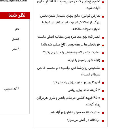
nnews@gmail.com
تخم‌مرغ‌هایی که در مرز پوسیدند تا اقتدار اداری
اثبات شود
نظر شما
تعارض قوانین؛ مانع پنهان سنددار شدن بخش
بزرگی از املاک/ ضرورت تجدیدنظر در ضوابط
احراز تصرفات مالکانه
نام
انصارالله: رفع محاصره یمن مطالبه اصلی ماست
ایمیل
خودتحقیرها عریضه‌نویس کاخ سفید شده‌اند!
* نظر
عملیات «نصر ۷» چه هدفی را دنبال می‌کرد؟
زلزله شهر یاسوج را لرزاند
تشخیص روان‌شناختی ترامپ: «او تجسم خالص
شیطان است!»
آمریکا ویزای سفیر برزیل را باطل کرد
* کد امنیتی
۲ گزینه صنعا برای ریاض
۴۵۰۰ فروند کشتی در بنادر باهنر و شرق هرمزگان
پهلو گرفتند
صادرات ۱۵ محصول کشاورزی آزاد شد
میانکاله در آتش می‌سوزد