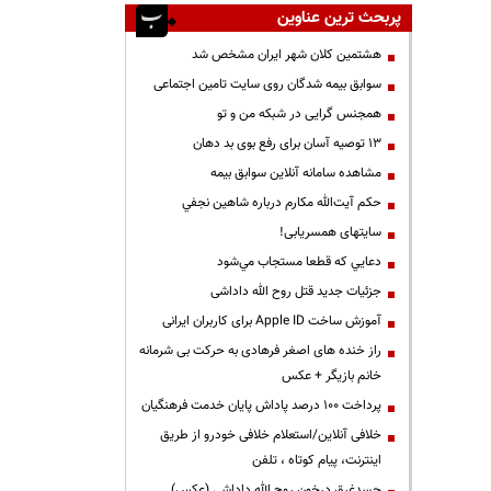
پربحث ترین عناوین
هشتمین کلان شهر ایران مشخص شد
سوابق بیمه شدگان روی سایت تامین اجتماعی
همجنس گرایی در شبکه من و تو
13 توصیه آسان برای رفع بوی بد دهان
مشاهده سامانه آنلاين سوابق بیمه
حكم آيت‌الله مكارم درباره شاهين نجفي
سایتهای همسریابی!
دعايي كه قطعا مستجاب مي‌شود
جزئیات جدید قتل روح الله داداشی
آموزش ساخت Apple ID برای کاربران ایرانی
راز خنده های اصغر فرهادی به حرکت بی شرمانه
خانم بازیگر + عکس
پرداخت ۱۰۰ درصد پاداش پایان خدمت فرهنگیان
خلافی آنلاین/استعلام خلافی خودرو از طریق
اینترنت، پیام کوتاه ، تلفن
جسدغرق درخون روح الله داداشی (عکس)