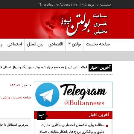
پنجشنبه ۱۵ مرداد ۱۴۰۵
|
Thursday , 06 August 2026
صفحه نخست
بولتن ۲
اقتصادی
بین الملل
اجتماعی
ور
آخرین اخبار
فولاد غدیر نی‌ریز به جمع چهار تیم برتر سوپرلیگ والیبال استان
کد خبر:
۸۴۸۱۶۷
صفحه نخست
»
ورزشی
»
آخرین اخبار
سرمربی استقلال با ح
مطالبه برای شکستن انحصار پیمانکاری؛ نظارت
دقیق بر واگذاری پروژه‌ها، راهکار مقابله با فساد