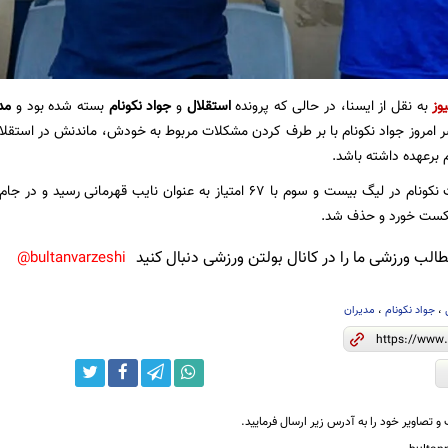
وز
به نقل از ایسنا، در حالی که پرونده
استقلال
و
جواد نکونام
بسته شده بود و
مد
 امروز جواد نکونام با بر طرف کردن مشکلات مربوط به خودش، ماندنش در استقلال
 برعهده داشته باشد.
استقلال با هدایت نکونام در لیگ بیست و سوم با 67 امتیاز به عنوان ن
ست خورد و حذف شد.
لب ورزشی ما را در کانال بولتن ورزشی دنبال کنید
bultanvarzeshi@
،
جواد نکونام
،
مدیران
و تصاویر خود را به آدرس زیر ارسال فرمایید.