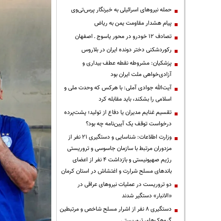
حمله نیروهای اسرائیلی به خبرنگار پرس‌تی‌وی
پیام هشدار مقاومت یمن به ریاض
تصادف ۱۲ خودرو در محور یاسوج ـ اصفهان
رکوردشکنی دختر دونده ایران در بلاروس
پزشکیان: مشروطه نقطه عطف بیداری و
آزادی‌خواهی ملت ایران بود
آیت‌الله جوادی آملی: با هرکس که وحدت ملی و
اسلامی را بشکند، باید مقابله کرد
تقسیم غنایم مدیران یا دفاع از تولید؛ پشت‌پرده
درخواست توقف یک آیین‌نامه چه بود؟
وزارت اطلاعات: شناسایی و دستگیری ۲۱ نفر از
مزدوران مرتبط با سازمان جاسوسی و تروریستی
رژیم صهیونیستی و بازداشت ۴ نفر از اعضای
باندهای مسلح شرارت و اغتشاش در استان کرمان
دو تروریست در عملیات نیروهای عراقی در
«الانبار» دستگیر شدند
دستگیری ۸ نفر از اشرار مسلح شاخص و مرتبطین
گروهک‌های تروریستی