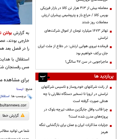
معامله بیش از ۴۱۳ هزار تن کالا در بازار فیزیکی
بورس کالا / حراج باز و پتروشیمی پیشران ارزش
معاملات روز شدند
تهاتر ۱۶۷۳ میلیارد تومان از اموال شرکت‌های
به گزارش
بولتن نی
تراستی
خارجی بودند، عصر
فرمانده نیروی هوایی ارتش: در دفاع از ملت ایران
را در فصل بعد هم
جان برکف خواهیم بود
ماجراجویی در سن ۹۷ سالگی!
مس رفسنجان شک
پربازدید ها
برای مشاهده مطا
از رانت‌ شرکتهای خودروساز و تاسیس شرکتهای
منبع:
ایسنا
تراستی در اروپا تا تسخیر دستگاه نظارتی با چه
برچسب ها:
استقلال
هدفی صورت گرفته است
چرا قالب وافل جایگزین سقف تیرچه بلوک در
گزارش خطا
پروژه‌های مدرن شده است؟
جزئیات مذاکرات ایران و عمان برای بازگشایی تنگه
شما می توانید مطالب 
هرمز