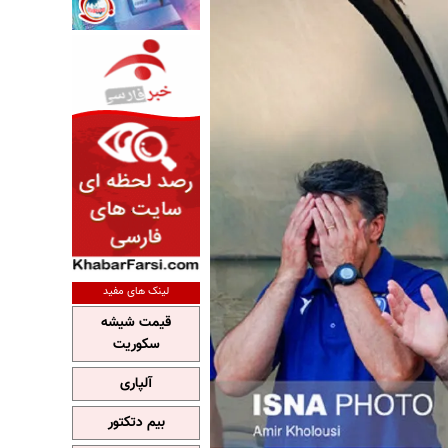
لینک های مفید
قیمت شیشه
سکوریت
آلپاری
بیم دتکتور