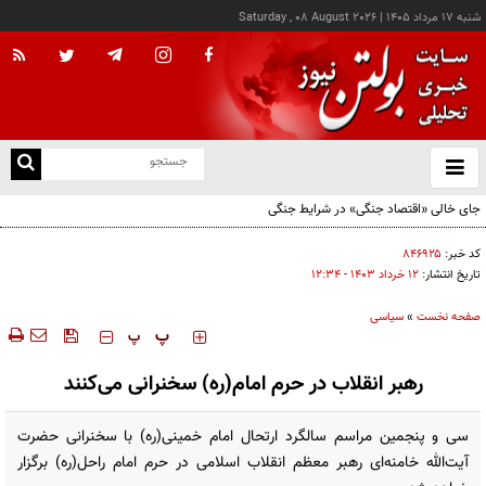
شنبه ۱۷ مرداد ۱۴۰۵
|
Saturday , 08 August 2026
از
و
ته
جای خالی «اقتصاد جنگی» در شرایط جنگی
ن
نو
کد خبر:
۸۴۶۹۲۵
تاریخ انتشار:
۱۲ خرداد ۱۴۰۳ - ۱۲:۳۴
صفحه نخست
»
سیاسی
‍‍‍ پ
پ
رهبر انقلاب در حرم امام(ره) سخنرانی می‌کنند
سی و پنجمین مراسم سالگرد ارتحال امام خمینی(ره) با سخنرانی حضرت
آیت‌الله خامنه‌ای رهبر معظم انقلاب اسلامی در حرم امام راحل(ره) برگزار