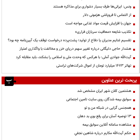
ونس: ایرانی‌ها طرف بسیار دشواری برای مذاکره هستند
از التماس تا فروپاشی هژمونی دلار
جهان با افزایش قیمت مواد غذایی مواجه است
تکذیب شایعه «معافیت سربازان فراری»
تقسیم غنایم مدیران یا دفاع از تولید؛ پشت‌پرده درخواست توقف یک آیین‌نامه چه بود؟
هشدار حاجی دلیگانی درباره تغییر سهم دریای خزر و مخالفت با واگذاری امتیاز
آیت‌الله جوادی آملی: با هرکس که وحدت ملی و اسلامی را بشکند، باید مقابله کرد
تهاتر ۱۶۷۳ میلیارد تومان از اموال شرکت‌های تراستی
پربحث ترین عناوین
هشتمین کلان شهر ایران مشخص شد
سوابق بیمه شدگان روی سایت تامین اجتماعی
همجنس گرایی در شبکه من و تو
13 توصیه آسان برای رفع بوی بد دهان
مشاهده سامانه آنلاين سوابق بیمه
حكم آيت‌الله مكارم درباره شاهين نجفي