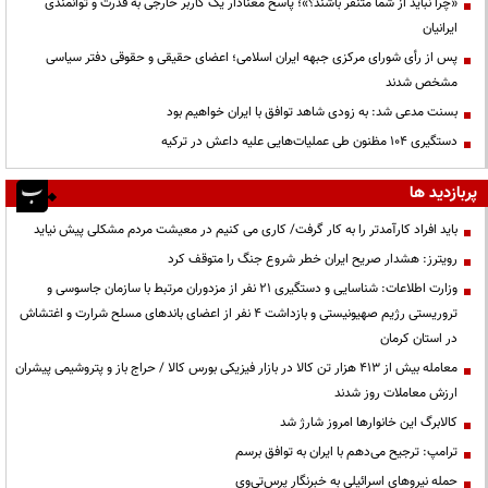
«چرا نباید از شما متنفر باشند؟»؛ پاسخ معنادار یک کاربر خارجی به قدرت و توانمندی
ایرانیان
پس از رأی شورای مرکزی جبهه ایران اسلامی؛ اعضای حقیقی و حقوقی دفتر سیاسی
مشخص شدند
بسنت مدعی شد: به زودی شاهد توافق با ایران خواهیم بود
دستگیری ۱۰۴ مظنون طی عملیات‌هایی علیه داعش در ترکیه
پربازدید ها
باید افراد کارآمدتر را به کار گرفت/ کاری می کنیم در معیشت مردم مشکلی پیش نیاید
رویترز: هشدار صریح ایران خطر شروع جنگ را متوقف کرد
وزارت اطلاعات: شناسایی و دستگیری ۲۱ نفر از مزدوران مرتبط با سازمان جاسوسی و
تروریستی رژیم صهیونیستی و بازداشت ۴ نفر از اعضای باندهای مسلح شرارت و اغتشاش
در استان کرمان
معامله بیش از ۴۱۳ هزار تن کالا در بازار فیزیکی بورس کالا / حراج باز و پتروشیمی پیشران
ارزش معاملات روز شدند
کالابرگ این خانوارها امروز شارژ شد
ترامپ: ترجیح می‌دهم با ایران به توافق برسم
حمله نیروهای اسرائیلی به خبرنگار پرس‌تی‌وی