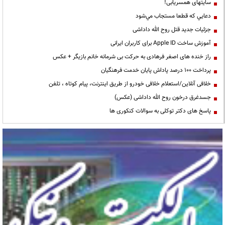
سایتهای همسریابی!
دعايي كه قطعا مستجاب مي‌شود
جزئیات جدید قتل روح الله داداشی
آموزش ساخت Apple ID برای کاربران ایرانی
راز خنده های اصغر فرهادی به حرکت بی شرمانه خانم بازیگر + عکس
پرداخت ۱۰۰ درصد پاداش پایان خدمت فرهنگیان
خلافی آنلاین/استعلام خلافی خودرو از طریق اینترنت، پیام کوتاه ، تلفن
جسدغرق درخون روح الله داداشی (عکس)
پاسخ های دکتر توکلی به سوالات کنکوری ها