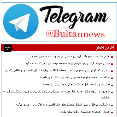
آخرین اخبار
عالم اهل سنت مهاباد : اربعین حسینی جلوه وحدت اسلامی است
یحیی سریع: ارتش یمن مزدوران وابسته به عربستان را در تعز هدف گرفت
دیدار و گفتگوی رئیس‌جمهور با رهبر معظم انقلاب درباره مسائل اقتصادی و نظامی کشور
حمله مسلحانه به قهوه‌خانه‌ای در زاهدان؛ ۲ نفر جان باختند
نماینده ای که به دلیل مشکلات مالی موبایلش را فروخت
۵ متهم در پرونده قتل حمیدرضا رجب‌زاده دستگیر شدند/ یک زن در میان دستگیرشدگان +
جزئیات
واشنگتن درحال بررسی انتقال موشک‌های «آتاکامس» به اوکراین از طریق ترکیه
هشدار صنعا به عربستان: وقت تلف نکنید