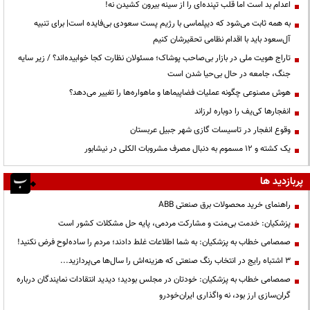
اعدام بد است اما قلب تپنده‌ای را از سینه بیرون کشیدن نه!
به همه ثابت می‌شود که دیپلماسی با رژیم پست سعودی بی‌فایده است| برای تنبیه
آل‌سعود باید با اقدام نظامی تحقیرشان کنیم
تاراج هویت ملی در بازار بی‌صاحب پوشاک؛ مسئولان نظارت کجا خوابیده‌اند؟ / زیر سایه
جنگ، جامعه در حال بی‌حیا شدن است
هوش مصنوعی چگونه عملیات فضاپیماها و ماهواره‌ها را تغییر می‌دهد؟
انفجارها کی‌یف را دوباره لرزاند
وقوع انفجار در تاسیسات گازی شهر جبیل عربستان
یک کشته و ۱۲ مسموم به دنبال مصرف مشروبات الکلی در نیشابور
پربازدید ها
راهنمای خرید محصولات برق صنعتی ABB
پزشکیان: خدمت بی‌منت و مشارکت مردمی، پایه حل مشکلات کشور است
صمصامی خطاب به پزشکیان: به شما اطلاعات غلط دادند؛ مردم را ساده‌لوح فرض نکنید!
3 اشتباه رایج در انتخاب رنگ صنعتی که هزینه‌اش را سال‌ها می‌پردازید...
صمصامی خطاب به پزشکیان: خودتان در مجلس بودید؛ دیدید انتقادات نمایندگان درباره
گران‌سازی ارز بود، نه واگذاری ایران‌خودرو