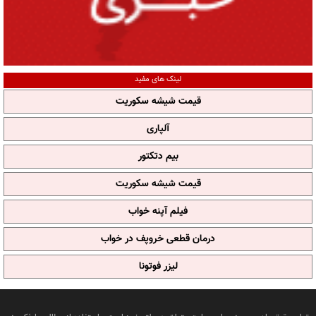
لینک های مفید
قیمت شیشه سکوریت
آلپاری
بیم دتکتور
قیمت شیشه سکوریت
فیلم آپنه خواب
درمان قطعی خروپف در خواب
لیزر فوتونا