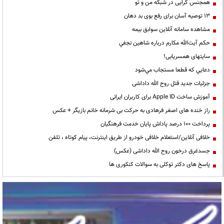
همجنس گرایی در شبکه من و تو
13 توصیه آسان برای رفع بوی بد دهان
مشاهده سامانه آنلاين سوابق بیمه
حكم آيت‌الله مكارم درباره شاهين نجفي
سایتهای همسریابی!
دعايي كه قطعا مستجاب مي‌شود
جزئیات جدید قتل روح الله داداشی
آموزش ساخت Apple ID برای کاربران ایرانی
راز خنده های اصغر فرهادی به حرکت بی شرمانه خانم بازیگر + عکس
پرداخت ۱۰۰ درصد پاداش پایان خدمت فرهنگیان
خلافی آنلاین/استعلام خلافی خودرو از طریق اینترنت، پیام کوتاه ، تلفن
جسدغرق درخون روح الله داداشی (عکس)
پاسخ های دکتر توکلی به سوالات کنکوری ها