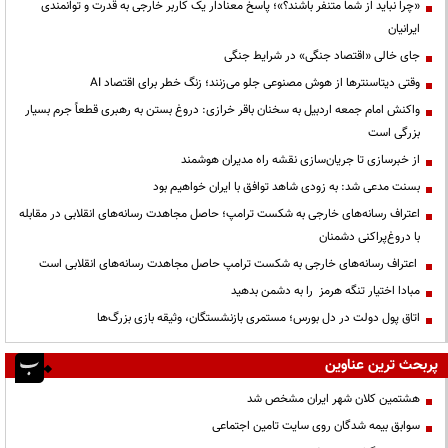
«چرا نباید از شما متنفر باشند؟»؛ پاسخ معنادار یک کاربر خارجی به قدرت و توانمندی
ایرانیان
جای خالی «اقتصاد جنگی» در شرایط جنگی
وقتی دیتاسنترها از هوش مصنوعی جلو می‌زنند؛ زنگ خطر برای اقتصاد AI
واکنش امام جمعه اردبیل به سخنان باقر خرازی: دروغ بستن به رهبری قطعاً جرم بسیار
بزرگی است
از خبرسازی تا جریان‌سازی نقشه راه مدیران هوشمند
بسنت مدعی شد: به زودی شاهد توافق با ایران خواهیم بود
اعتراف رسانه‌های خارجی به شکست ترامپ؛ حاصل مجاهدت رسانه‌های انقلابی در مقابله
با دروغ‌پراکنی دشمنان
اعتراف رسانه‌های خارجی به شکست ترامپ حاصل مجاهدت رسانه‌های انقلابی است
مبادا اختیار تنگه هرمز را به دشمن بدهید
اتاق پول دولت در دل بورس؛ مستمری بازنشستگان، وثیقه بازی بزرگ‌ها
پربحث ترین عناوین
هشتمین کلان شهر ایران مشخص شد
سوابق بیمه شدگان روی سایت تامین اجتماعی