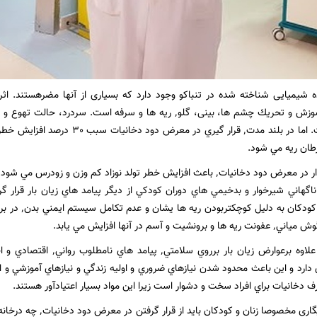
از 4000 ماده شیمیایی شناخته شده در تنباکو وجود دارد که بسیاری از آنها مضرهستند
دخانيات شامل سوزش و تحريك چشم ها، بینی، گلو٬ ریه ها و سرفه اس
ديگر عوارض است. اما در بلند مدت٬ قرار 
ان ريه مي شود.
اگهاني شيرخوار و بدخيمي هاي دوران كودكي از ديگر پيامد هاي زيان بار قرار 
دخانيات هستند. 
و آسم در آنها افزايش مي يابد.
 دارد و اين باعث محدود شدن نيازهاي ضروري و اوليه زندگي و نيازهاي آموزشي و ا
 دخانيات براي افراد سخت و دشوار است زيرا اين مواد بسيار اعتيادآور هستند.