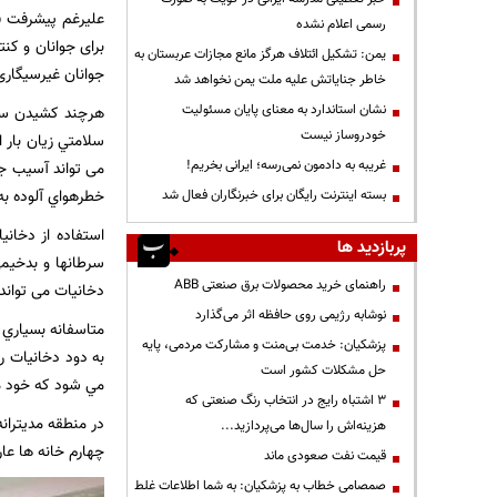
رسمی اعلام نشده
یمن: تشکیل ائتلاف هرگز مانع مجازات عربستان به
جوانان غیرسیگاری
خاطر جنایاتش علیه ملت یمن نخواهد شد
نشان استاندارد به معنای پایان مسئولیت
خودروساز نیست
غریبه به دادمون نمی‌رسه؛ ایرانی بخریم!
خطرهواي آلوده به
بسته اینترنت رایگان برای خبرنگاران فعال شد
پربازدید ها
سرطانها و بدخيمي
راهنمای خرید محصولات برق صنعتی ABB
دخانيات می تواند برای افر
نوشابه رژیمی روی حافظه اثر می‌گذارد
پزشکیان: خدمت بی‌منت و مشارکت مردمی، پایه
حل مشکلات کشور است
مي شود كه خود م
3 اشتباه رایج در انتخاب رنگ صنعتی که
هزینه‌اش را سال‌ها می‌پردازید...
چهارم خانه ها عا
قیمت نفت صعودی ماند
صمصامی خطاب به پزشکیان: به شما اطلاعات غلط