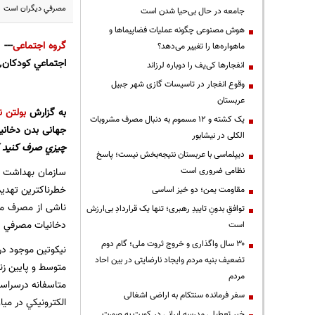
مصرفي ديگران است
جامعه در حال بی‌حیا شدن است
هوش مصنوعی چگونه عملیات فضاپیماها و
گروه اجتماعی
--
ماهواره‌ها را تغییر می‌دهد؟
اجتماعي كودكان٬ زنان و همه افرادي كه در معرض دود دخانيات هستند ولي خودشان مصرف كننده دخانيات نيستند٬ باشيم.
انفجارها کی‌یف را دوباره لرزاند
وقوع انفجار در تاسیسات گازی شهر جبیل
عربستان
به گزارش
بولتن ن
یک کشته و ۱۲ مسموم به دنبال مصرف مشروبات
جهانی بدن دخان
الکلی در نیشابور
چيزي صرف كنيد كه سلامتي٬ شادي و آرامش واقعي را براي 
دیپلماسی با عربستان نتیجه‌بخش نیست؛ پاسخ
نظامی ضروری است
مقاومت یمن؛ دو خیز اساسی
توافقِ بدونِ تاییدِ رهبری؛ تنها یک قراردادِ بی‌ارزش
دخانيات مصرفي د
است
۳۰ سال واگذاری و خروج ثروت ملی؛ گام دوم
تضعیف بنیه مردم وایجاد نارضایتی در بین احاد
مردم
سفر فرمانده سنتکام به اراضی اشغالی
الكترونيكي در میا
خبر تعطیلی مدرسه ایرانی در کویت به صورت