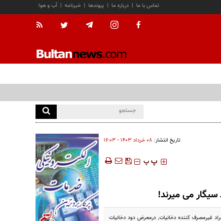
تماس با ما
|
درباره ما
|
پیوندها
|
خبرنامه
|
آب و هوا
تاریخ انتشار:
۰۸ خرداد ۱۴۰۳ - ۱۶:۰۳
‍‍‍ پ
پ
کشیدن سیگار سالانه باعث مرگ بيش از 8 ميليون نفر در جهان مي شود که متاسفانه 1.3 ميليون آن به دلیل قرارگرفتن افراد غیرمصرف كننده دخانيات٬ درمعرض دود دخانيات