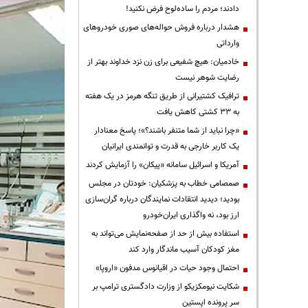
دادند؛ مردم را ساده‌لوح فرض نکنید!
هشدار درباره فروش حواله‌های صوری خودروهای
وارداتی
خادمیان: هیچ شفیعی برای زن نزد خداوند بهتر از
رضایت شوهر نیست
ترافیک کشتیرانی از طریق تنگه هرمز در یک هفته
به ۳۳ کشتی کاهش یافت
«چرا نباید از شما متنفر باشند؟»؛ پاسخ معنادار
یک کاربر خارجی به قدرت و توانمندی ایرانیان
آمریکا و اسرائیل سامانه «پیکان» را آزمایش کردند
صمصامی خطاب به پزشکیان: خودتان در مجلس
بودید؛ دیدید انتقادات نمایندگان درباره گران‌سازی
ارز بود، نه واگذاری ایران‌خودرو
استفاده بیش از حد از صفحه‌نمایش می‌تواند به
مغز کودکان آسیب ماندگار وارد کند
احتمال وجود حیات در اقیانوس مدفون «اروپا»
شکایت نیومکزیکو از وزارت دادگستری ترامپ بر
سر پرونده اپستین