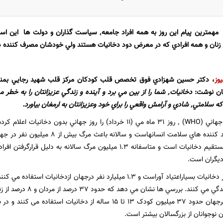
-
مهمترين پيام اين روز به همه افراد جامعه
٬
سياست گذاران و دولت ها این ا
یوز
یان نوشت:
خود وعزيزانتان به ارمغان بياورد.
يگران است.
متوسط و پايين زندگي مي كن
متاسفانه درسراسرجهان حدود 37 میلیون کودک 13 تا 15 ساله از دخانی
ن نوجوانان از بزرگسالان بیشتر است.