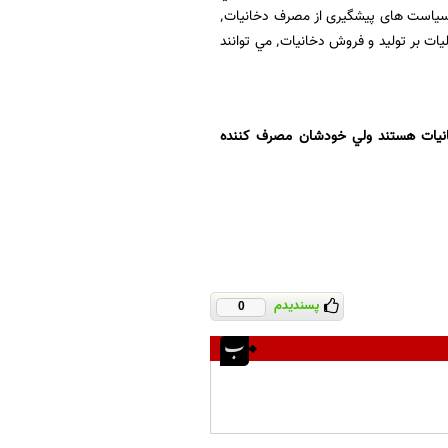
عمومي سرپوشيده و بسته ٬ محافظت شوند. اين٬ نيازمند حمايت جدي قوانين و دولتها است. اجراي سیاست های پیشگیری از مصرف دخانيات٬
كمك به ترك كامل استفاده از دخانيات٬ ممنوعیت تبلیغات و ترویج و حمایت از دخانیات٬ افزایش مالیات بر توليد و فروش دخانیات٬ مي توانند
ادي كه در معرض دود دخانيات هستند ولي خودشان مصرف كننده
پسندیدم
0