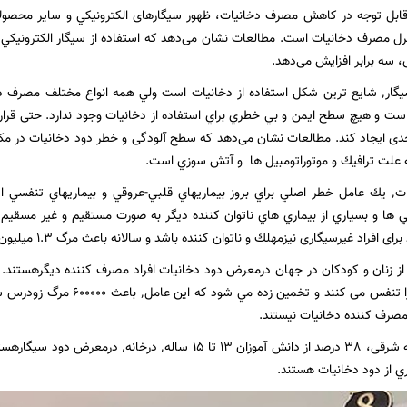
، سه برابر افزایش می‌دهد.
 علت ترافيك و موتوراتومبيل ها و آتش سوزي است.
 ها و بسياري از بيماري هاي ناتوان كننده ديگر به صورت مستقيم و غير مسقيم 
اد غیرسیگاری نيزمهلك و ناتوان كننده باشد و سالانه باعث مرگ 1.3 میلیون فرد غير سيگاري در جهان می شود.
به دود دخانيات را تنفس می کنند و 
صرف كننده دخانيات نيستند.
ري از دود دخانيات هستند.