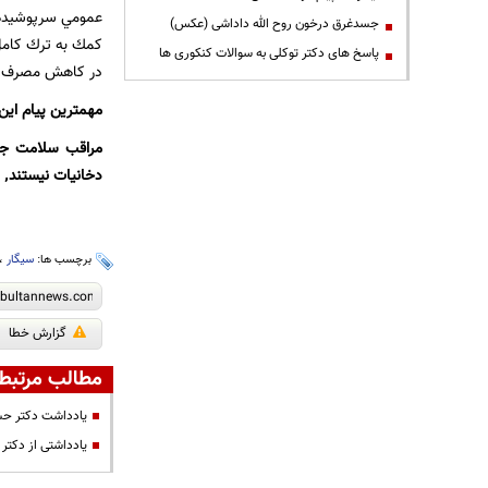
جسدغرق درخون روح الله داداشی (عکس)
پاسخ های دکتر توکلی به سوالات کنکوری ها
در كاهش مصرف دخا
مهمترين پيام اين 
دخانيات نيستند٬ باشيم.
برچسب ها:
سیگار
،
گزارش خطا
مطالب مرتبط
یادداشت دکتر حسی
یادداشتی از دكت