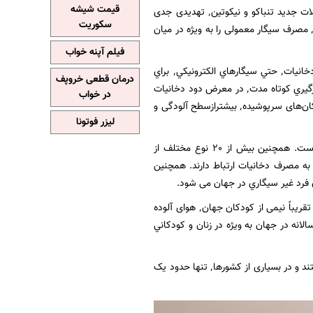
قیمت شیشه
علیرغم پیشرفت قابل توجه در کاهش مصرف دخانیات، ظهور سیگارهای الكترونيكي و سایر محصولات جدید تنباکو و نیکوتین٬ تهدیدی جدی
سکوریت
برای جوانان و کنترل مصرف دخانیات است. مطالعات نشان می‌دهد که استفاده از سیگار الكترونيكي٬ مصرف سیگار معمولی را به ‌ویژه در میان
فیلم آپنه خواب
هرچند كشيدن سيگار٬ شايع ترين شكل استفاده از دخانيات است ولي همه انواع مختلف مصرف دخانيات٬ حتي سيگارهاي الكترونيكي٬ براي
درمان قطعی خروپف
سلامتي زيان بار است و هيچ سطح ايمن و بي خطري براي استفاده از دخانيات وجود ندارد. حتی قرارگيري کوتاه مدت٬ در معرض دود دخانيات
در خواب
می تواند آسیب جدی ایجاد کند. مطالعات نشان می‌دهد که سطح آلودگی و خطر دود دخانيات در مکان‌های سرپوشیده٬ بيشترازسطح آلودگی و
لیزر فوتونا
استفاده از دخانيات٬ يك عامل خطر اصلي براي بروز بيماريهاي قلبي-عروقي و بيماريهاي تنفسي است. همچنين بيش از 20 نوع مختلف از
به مصرف دخانيات ارتباط دارند. همچنين
متاسفانه بسياري از زنان و كودكان در جهان درمعرض دود دخانيات افراد مصرف كننده ديگرهستند. تقریباً نیمی از کودکان جهان٬ هوای آلوده
تخمين زده مي شود كه اين عامل٬ باعث 600000 مرگ زودرس سالانه در جهان به ويژه در زنان و كودكاني
در منطقه مدیترانه شرقی، 38 درصد از دانش آموزان 13 تا 15 ساله٬ درخانه٬ درمعرض دود سیگارهستند و در بسیاری از کشورها٬ تنها حدود یک