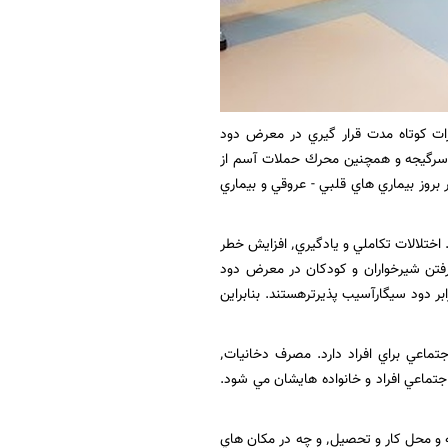
. اثرات كوتاه مدت قرار گيري در معرض دود
ت. سردرد، حالت تهوع و سرگیجه و همچنین محرك حملات آسم از
گيري در معرض دود دخانيات سبب 30 درصد افزايش خطر بروز بيماري هاي قلبي - عروقي و بيماري
قرارگيري زنان باردار در معرض دود دخانيات٬ باعث افزايش خطر تولد نوزاد كم وزن و زودرس مي شود. اختلالات تكاملي و يادگيري٬ افزايش خطر
گرفتن شيرخواران و كودكان در معرض دود
کودکان به دلیل کوچکتربودن ریه ها یشان و عدم تكامل سيستم ايمني بدن٬ در برابر دود سیگارآسیب پذیرترهستند. بنابراين
مصرف دخانيات٬ علاوه برعوارض زيان بار برروي سلامتي٬ پيامد هاي نامطلوب رواني٬ اقتصادي و اجتماعي براي افراد دارد. مصرف دخانيات٬
جتماعي افراد و خانواده هايشان مي شود.
همه افراد غیر سیگاری مخصوصا زنان و كودكان باید از قرار گرفتن در معرض دود دخانيات٬ چه درخانه و محل كار و تحصيل٬ و چه در مكان هاي