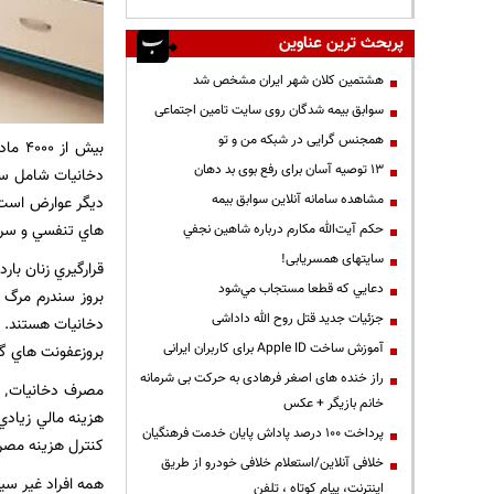
پربحث ترین عناوین
هشتمین کلان شهر ایران مشخص شد
سوابق بیمه شدگان روی سایت تامین اجتماعی
همجنس گرایی در شبکه من و تو
بیش 
13 توصیه آسان برای رفع بوی بد دهان
مشاهده سامانه آنلاين سوابق بیمه
هاي تنفسي و سرط
حكم آيت‌الله مكارم درباره شاهين نجفي
سایتهای همسریابی!
دعايي كه قطعا مستجاب مي‌شود
بروز سندرم مرگ ن
جزئیات جدید قتل روح الله داداشی
آموزش ساخت Apple ID برای کاربران ایرانی
بروزعفونت هاي گوش مياني٬ عفونت ريه ها و برونشيت 
راز خنده های اصغر فرهادی به حرکت بی شرمانه
خانم بازیگر + عکس
هزينه مالي زيادي
پرداخت ۱۰۰ درصد پاداش پایان خدمت فرهنگیان
كنترل هزينه مصرف
خلافی آنلاین/استعلام خلافی خودرو از طریق
اینترنت، پیام کوتاه ، تلفن