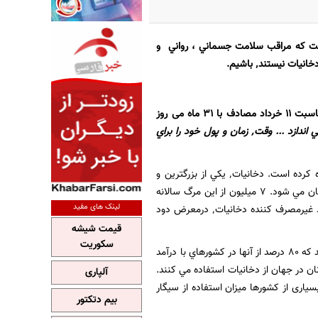
ست که
مراقب سلامت جسماني ، رواني و
، دكتر حسين شهزادي فوق تخصص قلب كودكان مركز قلب شهيد رجايي بمناسبت 11 خرداد مصادف با 31 ماه می روز
دخانيات٬ شما را از بين مي برد و آينده و زندگي عزيزانتان را به خطر مي اندازد ... وقت٬ زمان و پول خود را براي
سازمان بهداشت جهاني (WHO) ٬ روز 31 ماه مي (11 خرداد) را روز جهاني بدون دخانيات اعلام كرده كرده است. دخانيات٬ يكي از بزرگترين و
خطرناكترين تهديد كننده هاي سلامت انسانهاست و سالانه باعث مرگ بيش از 8 ميليون نفر در جهان مي شود. 7 ميليون از اين مرگ سالانه
لینک های مفید
ناشی از مصرف مستقیم دخانیات است و متاسفانه 1.3 ميليون مرگ سالانه به دلیل قرارگرفتن افراد غیرمصرف كننده دخانيات٬ درمعرض دود
قیمت شیشه
سکوریت
نيكوتين موجود در دخانيات بسياراعتياد آوراست و 1.3 ميليارد نفر درجهان ازدخانيات استفاده مي كنند كه 80 درصد از آنها در كشورهاي با درآمد
ند. بررسي ها نشان مي دهد كه حدود 37 درصد از مردان و 8 درصد از زنان در جهان از دخانيات استفاده مي كنند.
آلپاری
ات استفاده می کنند و در بسیاری از کشورها میزان استفاده از سیگار
بیم دتکتور