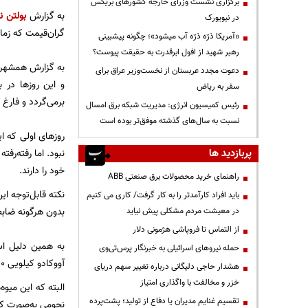
برگزاری نشست وزرای خارجه کشورهای بریکس
به گزارش
بولتن نی
در نیویورک
گران‌قیمت که ‌زم
«آمریکا ذرّه ذرّه آب میشود»؛ چگونه پیشبینی
رهبر شهید از افول ابرقدرت به حقیقت پیوست؟
به گزارش همشهری آ
دعوت مجدد عربستان از نخست‌وزیر عراق برای
و این روزها در 
سفر به ریاض
برمی‌گردد و فارغ ا
رئیس کمیسیون انرژی: مدیریت شبکه برق امسال
نسبت به سال‌های گذشته موفق‌تر بوده است
روزهای اولی که ا
پربازدید ها
نبود. اما رفته‌رف
خود را دارند.
راهنمای خرید محصولات برق صنعتی ABB
نکته قابل‌توجه ا
باید افراد کارآمدتر را به کار گرفت/ کاری می کنیم
بدون هرگونه ضابط
در معیشت مردم مشکلی پیش نیاید
از التماس تا فروپاشی هژمونی دلار
حمله نیروهای اسرائیلی به خبرنگار پرس‌تی‌وی
آووکادو کیلویی ۴۶۰هزار تومان و میوه ستاره‌ای یا استارفروت با قیمت کیلویی یک‌میلیون‌و۷۰۰هزار تومان به فروش می‌رسند.
هشدار حاجی دلیگانی درباره تغییر سهم دریای
خزر و مخالفت با واگذاری امتیاز
البته که این میوه
تقسیم غنایم مدیران یا دفاع از تولید؛ پشت‌پرده
نجومی به‌صورت کی