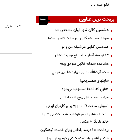
نخواهیم داد
پربحث ترین عناوین
* کد امنیتی
هشتمین کلان شهر ایران مشخص شد
سوابق بیمه شدگان روی سایت تامین اجتماعی
همجنس گرایی در شبکه من و تو
13 توصیه آسان برای رفع بوی بد دهان
مشاهده سامانه آنلاين سوابق بیمه
حكم آيت‌الله مكارم درباره شاهين نجفي
سایتهای همسریابی!
دعايي كه قطعا مستجاب مي‌شود
جزئیات جدید قتل روح الله داداشی
آموزش ساخت Apple ID برای کاربران ایرانی
راز خنده های اصغر فرهادی به حرکت بی شرمانه
خانم بازیگر + عکس
پرداخت ۱۰۰ درصد پاداش پایان خدمت فرهنگیان
خلافی آنلاین/استعلام خلافی خودرو از طریق