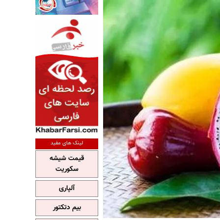
لینک های مفید
قیمت شیشه
سکوریت
آلپاری
بیم دتکتور