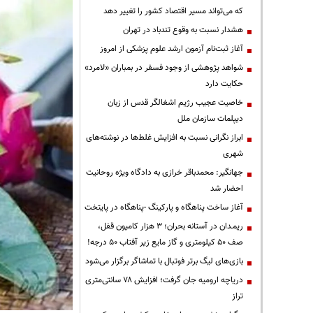
که می‌تواند مسیر اقتصاد کشور را تغییر دهد
هشدار نسبت به وقوع تندباد در تهران
آغاز ثبت‌نام آزمون ارشد علوم پزشکی از امروز
شواهد پژوهشی از وجود فسفر در بمباران «لامرد»
حکایت دارد
خاصیت عجیب رژیم اشغالگر قدس از زبان
دیپلمات سازمان ملل
ابراز نگرانی نسبت به افزایش غلط‌ها در نوشته‌های
شهری
جهانگیر: محمدباقر خرازی به دادگاه ویژه روحانیت
احضار شد
آغاز ساخت پناهگاه و پارکینگ -پناهگاه در پایتخت
ریمـدان در آستانه بحران؛ ۳ هزار کامیون قفل،
صف ۵۰ کیلومتری و گاز مایع زیر آفتاب ۵۰ درجه!
بازی‌های لیگ برتر فوتبال با تماشاگر برگزار می‌شود
دریاچه ارومیه جان گرفت؛ افزایش ۷۸ سانتی‌متری
تراز