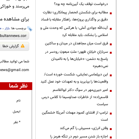
درخواست توقف یک آیین‌نامه چه بود؟
می‌رسند و خوراک
مطالبه برای شکستن انحصار پیمانکاری؛ نظارت
برای مشاهده مطا
دقیق بر واگذاری پروژه‌ها، راهکار مقابله با فساد
آیت‌الله جوادی آملی: با هرکس که وحدت ملی و
برچسب ها:
بازار
،
م
اسلامی را بشکند، باید مقابله کرد
فرق است میان مجاهدان در میدان و ساکتین
گزارش خطا
سربازانِ خیابانِ ظهور؛ ملتِ مبعوثِ رودسر در
پاسخ به دشمن: «خیابان‌ها را به ناامیدان
شما می توانید مطالب 
نمی‌دهیم»
nnews@gmail.com
این دیپلماسی نمایشی، شکست خورده است/
واقعیت‌ها را بپذیرید و به تعهدات خود عمل کنید
نظر شما
امیر دبیری‌مهر در سوگ دکتر ابوالقاسم
قاسم‌زاده؛ از خاطرات صداوسیما تا کلاس درس
نام
سیاست
ایمیل
ترامپ از افشای کمبود مهمات آمریکا خشمگین
است
* نظر
وقتی انرژی، مسیرش را گم می‌کند
اجازه باز شدن مسیر دوم در تنگه هرمز را