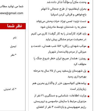
وحدت مکرّراً و مؤکّداً تذکر داده شد
شما می توانید مطالب 
بحران اینفانتینو؛ از طرح جنجالی تا اتهام
nnews@gmail.com
باج‌خواهی و قربانی کردن اسپانیا
دست نزنید؛ لمس نوزاد حیات وحش می‌تواند
نظر شما
منجر به رد شدنشان توسط مادرشان شود
باید افراد کارآمدتر را به کار گرفت/ کاری می کنیم
نام
در معیشت مردم مشکلی پیش نیاید
موکب شهدای رزکان؛ ۱۵۲ شب همدلی، خدمت و
ایمیل
میزبانی از مردم ولایت‌مدار شهریار
* نظر
رویترز: هشدار صریح ایران خطر شروع جنگ را
متوقف کرد
پل شهرستان پل‌سفید پس از ۲۵ سال به مرحله
بهره‌برداری رسید
پیامدهای کنوانسیون خزر از واگذاری بحرین هم
زیان‌بارتر است
* کد امنیتی
وزارت اطلاعات: شناسایی و دستگیری ۲۱ نفر از
مزدوران مرتبط با سازمان جاسوسی و تروریستی
رژیم صهیونیستی و بازداشت ۴ نفر از اعضای