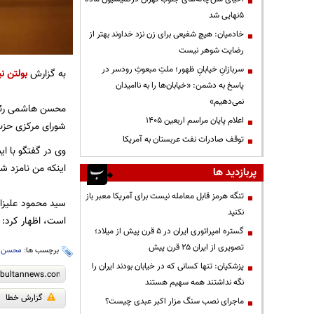
۵نهایی شد
خادمیان: هیچ شفیعی برای زن نزد خداوند بهتر از
رضایت شوهر نیست
سربازانِ خیابانِ ظهور؛ ملتِ مبعوثِ رودسر در
به گزارش
بولتن نی
پاسخ به دشمن: «خیابان‌ها را به ناامیدان
نمی‌دهیم»
محسن هاشمی رئیس
اعلام پایان مراسم اربعین ۱۴۰۵
شورای مرکزی حزب 
توقف صادرات نفت عربستان به آمریکا
وی در گفتگو با ا
اینکه من نامزد ش
پربازدید ها
تنگه هرمز قابل معامله نیست برای آمریکا معبر باز
سید محمود علیزاد
نکنید
است، اظهار کرد: در 
گستره امپراتوری ایران در ۵ قرن پیش از میلاد؛
تصویری از ایران ۲۵ قرن پیش
برچسب ها:
محسن 
پزشکیان: تنها کسانی که در خیابان بودند ایران را
نگه نداشتند همه سهیم هستند
گزارش خطا
ماجرای نصب سنگ مزار اکبر عبدی چیست؟