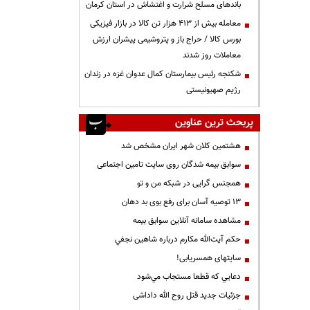
باندهای مسلح شرارت و اغتشاش در استان کرمان
معامله بیش از ۴۱۳ هزار تن کالا در بازار فیزیکی
بورس کالا / حراج باز و پتروشیمی پیشران ارزش
معاملات روز شدند
شکنجه رئیس بیمارستان کمال عدوان غزه در زندان
رژیم صهیونیستی
پربحث ترین عناوین
هشتمین کلان شهر ایران مشخص شد
سوابق بیمه شدگان روی سایت تامین اجتماعی
همجنس گرایی در شبکه من و تو
13 توصیه آسان برای رفع بوی بد دهان
مشاهده سامانه آنلاين سوابق بیمه
حكم آيت‌الله مكارم درباره شاهين نجفي
سایتهای همسریابی!
دعايي كه قطعا مستجاب مي‌شود
جزئیات جدید قتل روح الله داداشی