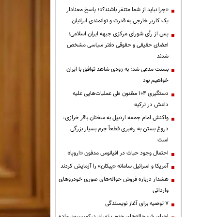
«چرا نباید از شما متنفر باشند؟»؛ پاسخ معنادار
یک کاربر خارجی به قدرت و توانمندی ایرانیان
پس از رأی شورای مرکزی جبهه ایران اسلامی؛
اعضای حقیقی و حقوقی دفتر سیاسی مشخص
شدند
بسنت مدعی شد: به زودی شاهد توافق با ایران
خواهیم بود
دستگیری ۱۰۴ مظنون طی عملیات‌هایی علیه
داعش در ترکیه
واکنش امام جمعه اردبیل به سخنان باقر خرازی:
دروغ بستن به رهبری قطعاً جرم بسیار بزرگی
است
احتمال وجود حیات در اقیانوس مدفون «اروپا»
آمریکا و اسرائیل سامانه «پیکان» را آزمایش کردند
هشدار درباره فروش حواله‌های صوری خودروهای
وارداتی
۷ توصیه برای آغاز نویسندگی
احیای شن‌چاله‌های جنوب تهران درکمیسیون ماده