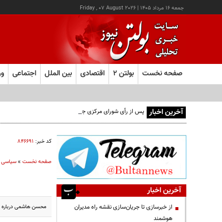
جمعه ۱۶ مرداد ۱۴۰۵
|
Friday , 07 August 2026
صفحه نخست
بولتن ۲
اقتصادی
بین الملل
اجتماعی
ور
آخرین اخبار
پس از رأی شورای مرکزی جبهه ایران اسلامی؛ اعضای حقیقی 
کد خبر:
۸۴۶۶۹۱
صفحه نخست
»
سیاسی
آخرین اخبار
محسن هاشمی درباره خب
از خبرسازی تا جریان‌سازی نقشه راه مدیران
هوشمند