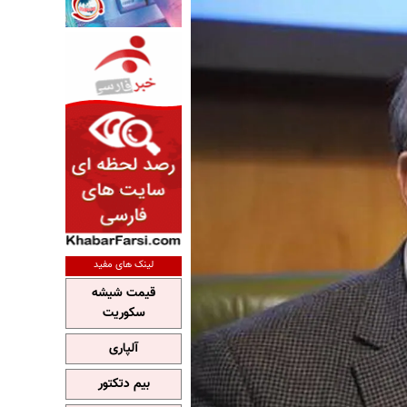
لینک های مفید
قیمت شیشه
سکوریت
آلپاری
بیم دتکتور