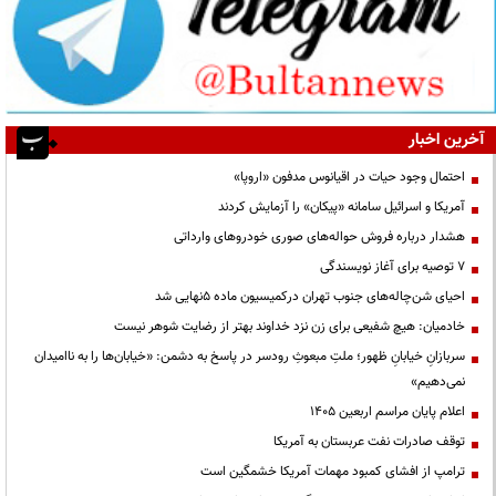
آخرین اخبار
احتمال وجود حیات در اقیانوس مدفون «اروپا»
آمریکا و اسرائیل سامانه «پیکان» را آزمایش کردند
هشدار درباره فروش حواله‌های صوری خودروهای وارداتی
۷ توصیه برای آغاز نویسندگی
احیای شن‌چاله‌های جنوب تهران درکمیسیون ماده ۵نهایی شد
خادمیان: هیچ شفیعی برای زن نزد خداوند بهتر از رضایت شوهر نیست
سربازانِ خیابانِ ظهور؛ ملتِ مبعوثِ رودسر در پاسخ به دشمن: «خیابان‌ها را به ناامیدان
نمی‌دهیم»
اعلام پایان مراسم اربعین ۱۴۰۵
توقف صادرات نفت عربستان به آمریکا
ترامپ از افشای کمبود مهمات آمریکا خشمگین است