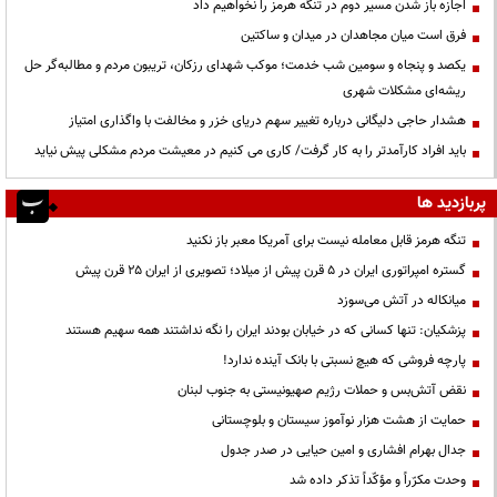
اجازه باز شدن مسیر دوم در تنگه هرمز را نخواهیم داد
فرق است میان مجاهدان در میدان و ساکتین
یکصد و پنجاه و سومین شب خدمت؛ موکب شهدای رزکان، تریبون مردم و مطالبه‌گر حل
ریشه‌ای مشکلات شهری
هشدار حاجی دلیگانی درباره تغییر سهم دریای خزر و مخالفت با واگذاری امتیاز
باید افراد کارآمدتر را به کار گرفت/ کاری می کنیم در معیشت مردم مشکلی پیش نیاید
پربازدید ها
تنگه هرمز قابل معامله نیست برای آمریکا معبر باز نکنید
گستره امپراتوری ایران در ۵ قرن پیش از میلاد؛ تصویری از ایران ۲۵ قرن پیش
میانکاله در آتش می‌سوزد
پزشکیان: تنها کسانی که در خیابان بودند ایران را نگه نداشتند همه سهیم هستند
پارچه فروشی که هیچ نسبتی با بانک آینده ندارد!
نقض آتش‌بس و حملات رژیم صهیونیستی به جنوب لبنان
حمایت از هشت هزار نوآموز سیستان و بلوچستانی
جدال بهرام افشاری و امین حیایی در صدر جدول
وحدت مکرّراً و مؤکّداً تذکر داده شد