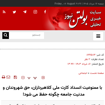
جمعه ۱۶ مرداد ۱۴۰۵
|
Friday , 07 August 2026
از
و
ته
۷ توصیه برای آغاز نویسندگی
ن
نو
کد خبر:
۸۴۶۵۸۴
تعداد نظرات:
۲ نظر
تاریخ انتشار:
۰۶ خرداد ۱۴۰۳ - ۱۳:۴۶
صفحه نخست
»
اجتماعی
‍‍‍ پ
پ
با ممنوعیت انسداد کارت ملی کلاهبرداران، حق شهروندان و
مدنیت جامعه چگونه حفظ می شود!