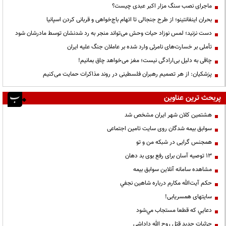
ماجرای نصب سنگ مزار اکبر عبدی چیست؟
بحران اینفانتینو؛ از طرح جنجالی تا اتهام باج‌خواهی و قربانی کردن اسپانیا
دست نزنید؛ لمس نوزاد حیات وحش می‌تواند منجر به رد شدنشان توسط مادرشان شود
تأملی بر خسارت‌های نامرئی وارد شده بر عاملان جنگ علیه ایران
چاقی به دلیل بی‌ارادگی نیست؛ مغز می‌خواهد چاق بمانیم!
پزشکیان: از هر تصمیم رهبران فلسطینی در روند مذاکرات حمایت می‌کنیم
پربحث ترین عناوین
هشتمین کلان شهر ایران مشخص شد
سوابق بیمه شدگان روی سایت تامین اجتماعی
همجنس گرایی در شبکه من و تو
13 توصیه آسان برای رفع بوی بد دهان
مشاهده سامانه آنلاين سوابق بیمه
حكم آيت‌الله مكارم درباره شاهين نجفي
سایتهای همسریابی!
دعايي كه قطعا مستجاب مي‌شود
جزئیات جدید قتل روح الله داداشی