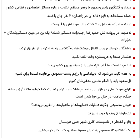
دیدار و گفتگوی رئیس‌جمهور با رهبر معظم انقلاب درباره مسائل اقتصادی و نظامی کشور
حمله مسلحانه به قهوه‌خانه‌ای در زاهدان؛ ۲ نفر جان باختند
نماینده ای که به دلیل مشکلات مالی موبایلش را فروخت
۵ متهم در پرونده قتل حمیدرضا رجب‌زاده دستگیر شدند/ یک زن در میان دستگیرشدگان +
جزئیات
واشنگتن درحال بررسی انتقال موشک‌های «آتاکامس» به اوکراین از طریق ترکیه
هشدار صنعا به عربستان: وقت تلف نکنید
اعدام بد است اما قلب تپنده‌ای را از سینه بیرون کشیدن نه!
به همه ثابت می‌شود که دیپلماسی با رژیم پست سعودی بی‌فایده است| برای تنبیه
آل‌سعود باید با اقدام نظامی تحقیرشان کنیم
تاراج هویت ملی در بازار بی‌صاحب پوشاک؛ مسئولان نظارت کجا خوابیده‌اند؟ / زیر سایه
جنگ، جامعه در حال بی‌حیا شدن است
هوش مصنوعی چگونه عملیات فضاپیماها و ماهواره‌ها را تغییر می‌دهد؟
انفجارها کی‌یف را دوباره لرزاند
وقوع انفجار در تاسیسات گازی شهر جبیل عربستان
یک کشته و ۱۲ مسموم به دنبال مصرف مشروبات الکلی در نیشابور