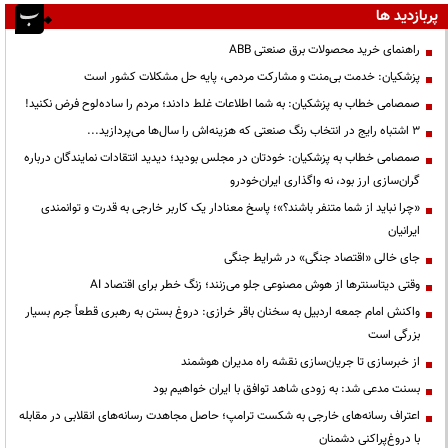
پربازدید ها
راهنمای خرید محصولات برق صنعتی ABB
پزشکیان: خدمت بی‌منت و مشارکت مردمی، پایه حل مشکلات کشور است
صمصامی خطاب به پزشکیان: به شما اطلاعات غلط دادند؛ مردم را ساده‌لوح فرض نکنید!
3 اشتباه رایج در انتخاب رنگ صنعتی که هزینه‌اش را سال‌ها می‌پردازید...
صمصامی خطاب به پزشکیان: خودتان در مجلس بودید؛ دیدید انتقادات نمایندگان درباره
گران‌سازی ارز بود، نه واگذاری ایران‌خودرو
«چرا نباید از شما متنفر باشند؟»؛ پاسخ معنادار یک کاربر خارجی به قدرت و توانمندی
ایرانیان
جای خالی «اقتصاد جنگی» در شرایط جنگی
وقتی دیتاسنترها از هوش مصنوعی جلو می‌زنند؛ زنگ خطر برای اقتصاد AI
واکنش امام جمعه اردبیل به سخنان باقر خرازی: دروغ بستن به رهبری قطعاً جرم بسیار
بزرگی است
از خبرسازی تا جریان‌سازی نقشه راه مدیران هوشمند
بسنت مدعی شد: به زودی شاهد توافق با ایران خواهیم بود
اعتراف رسانه‌های خارجی به شکست ترامپ؛ حاصل مجاهدت رسانه‌های انقلابی در مقابله
با دروغ‌پراکنی دشمنان