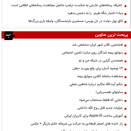
اعتراف رسانه‌های خارجی به شکست ترامپ حاصل مجاهدت رسانه‌های انقلابی است
مبادا اختیار تنگه هرمز را به دشمن بدهید
اتاق پول دولت در دل بورس؛ مستمری بازنشستگان، وثیقه بازی بزرگ‌ها
پربحث ترین عناوین
هشتمین کلان شهر ایران مشخص شد
سوابق بیمه شدگان روی سایت تامین اجتماعی
همجنس گرایی در شبکه من و تو
13 توصیه آسان برای رفع بوی بد دهان
مشاهده سامانه آنلاين سوابق بیمه
حكم آيت‌الله مكارم درباره شاهين نجفي
سایتهای همسریابی!
دعايي كه قطعا مستجاب مي‌شود
جزئیات جدید قتل روح الله داداشی
آموزش ساخت Apple ID برای کاربران ایرانی
راز خنده های اصغر فرهادی به حرکت بی شرمانه خانم بازیگر + عکس