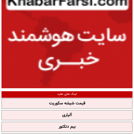
لینک های مفید
قیمت شیشه سکوریت
آلپاری
بیم دتکتور