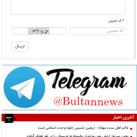
* کد امنیتی
آخرین اخبار
عالم اهل سنت مهاباد : اربعین حسینی جلوه وحدت اسلامی است
یحیی سریع: ارتش یمن مزدوران وابسته به عربستان را در تعز هدف گرفت