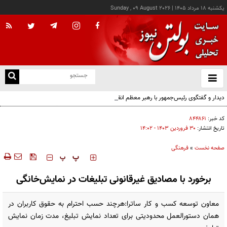
يکشنبه ۱۸ مرداد ۱۴۰۵
|
Sunday , 09 August 2026
از
و
ته
دیدار و گفتگوی رئیس‌جمهور با رهبر معظم انقلاب درباره مسائل اقتصادی و نظامی کشور
ن
نو
کد خبر:
۸۴۴۸۶۱
تاریخ انتشار:
۳۰ فروردين ۱۴۰۳ - ۱۴:۰۲
صفحه نخست
»
فرهنگی
‍‍‍ پ
پ
برخورد با مصادیق غیرقانونی تبلیغات در نمایش‌خانگی
معاون توسعه کسب و کار ساترا:هرچند حسب احترام به حقوق کاربران در
همان دستورالعمل محدودیتی برای تعداد نمایش تبلیغ، مدت زمان نمایش