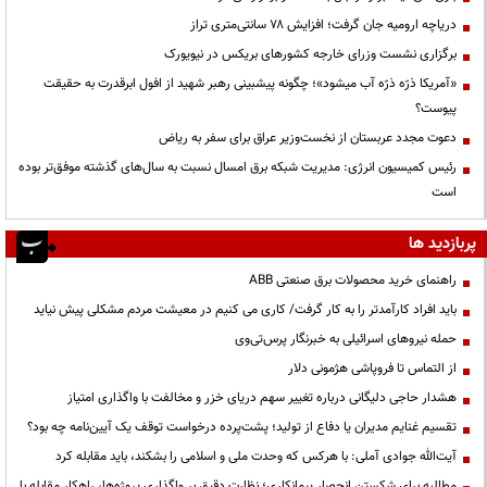
دریاچه ارومیه جان گرفت؛ افزایش ۷۸ سانتی‌متری تراز
برگزاری نشست وزرای خارجه کشورهای بریکس در نیویورک
«آمریکا ذرّه ذرّه آب میشود»؛ چگونه پیشبینی رهبر شهید از افول ابرقدرت به حقیقت
پیوست؟
دعوت مجدد عربستان از نخست‌وزیر عراق برای سفر به ریاض
رئیس کمیسیون انرژی: مدیریت شبکه برق امسال نسبت به سال‌های گذشته موفق‌تر بوده
است
پربازدید ها
راهنمای خرید محصولات برق صنعتی ABB
باید افراد کارآمدتر را به کار گرفت/ کاری می کنیم در معیشت مردم مشکلی پیش نیاید
حمله نیروهای اسرائیلی به خبرنگار پرس‌تی‌وی
از التماس تا فروپاشی هژمونی دلار
هشدار حاجی دلیگانی درباره تغییر سهم دریای خزر و مخالفت با واگذاری امتیاز
تقسیم غنایم مدیران یا دفاع از تولید؛ پشت‌پرده درخواست توقف یک آیین‌نامه چه بود؟
آیت‌الله جوادی آملی: با هرکس که وحدت ملی و اسلامی را بشکند، باید مقابله کرد
مطالبه برای شکستن انحصار پیمانکاری؛ نظارت دقیق بر واگذاری پروژه‌ها، راهکار مقابله با