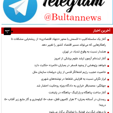
آخرین اخبار
آغاز یک سلسله‌کلیپ ۱۰ قسمتی با محور «جهاد اقتصادی»؛ از ریشه‌یابی مشکلات تا
راهکارهایی که می‌تواند مسیر اقتصاد کشور را تغییر دهد
هشدار نسبت به وقوع تندباد در تهران
آغاز ثبت‌نام آزمون ارشد علوم پزشکی از امروز
شواهد پژوهشی از وجود فسفر در بمباران «لامرد» حکایت دارد
خاصیت عجیب رژیم اشغالگر قدس از زبان دیپلمات سازمان ملل
ابراز نگرانی نسبت به افزایش غلط‌ها در نوشته‌های شهری
جهانگیر: محمدباقر خرازی به دادگاه ویژه روحانیت احضار شد
آغاز ساخت پناهگاه و پارکینگ -پناهگاه در پایتخت
ریمـدان در آستانه بحران؛ ۳ هزار کامیون قفل، صف ۵۰ کیلومتری و گاز مایع زیر آفتاب ۵۰
درجه!
بازی‌های لیگ برتر فوتبال با تماشاگر برگزار می‌شود