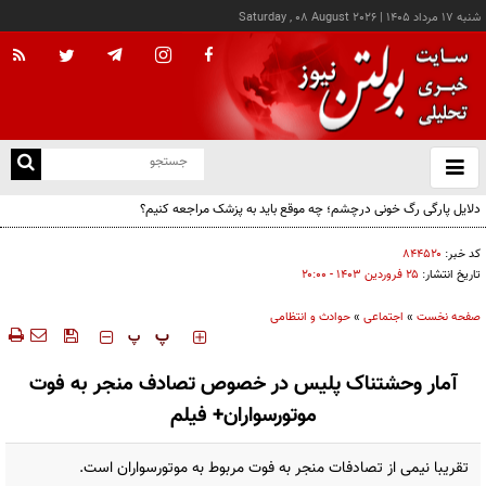
شنبه ۱۷ مرداد ۱۴۰۵
|
Saturday , 08 August 2026
از
و
ته
دلایل پارگی رگ خونی درچشم؛ چه موقع باید به پزشک مراجعه کنیم؟
ن
نو
کد خبر:
۸۴۴۵۲۰
تاریخ انتشار:
۲۵ فروردين ۱۴۰۳ - ۲۰:۰۰
صفحه نخست
»
اجتماعی
»
حوادث و انتظامی
‍‍‍ پ
پ
آمار وحشتناک پلیس در خصوص تصادف منجر به فوت
موتورسواران+ فیلم
تقریبا نیمی از تصادفات منجر به فوت مربوط به موتورسواران است.