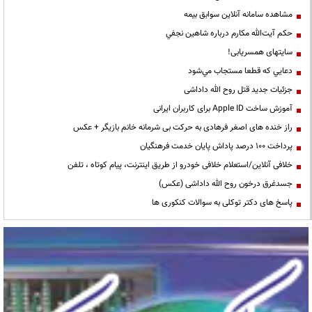
مشاهده سامانه آنلاين سوابق بیمه
حكم آيت‌الله مكارم درباره شاهين نجفي
سایتهای همسریابی!
دعايي كه قطعا مستجاب مي‌شود
جزئیات جدید قتل روح الله داداشی
آموزش ساخت Apple ID برای کاربران ایرانی
راز خنده های اصغر فرهادی به حرکت بی شرمانه خانم بازیگر + عکس
پرداخت ۱۰۰ درصد پاداش پایان خدمت فرهنگیان
خلافی آنلاین/استعلام خلافی خودرو از طریق اینترنت، پیام کوتاه ، تلفن
جسدغرق درخون روح الله داداشی (عکس)
پاسخ های دکتر توکلی به سوالات کنکوری ها