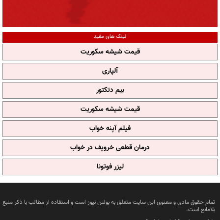
لینک های مفید
قیمت شیشه سکوریت
آلپاری
بیم دتکتور
قیمت شیشه سکوریت
فیلم آپنه خواب
درمان قطعی خروپف در خواب
لیزر فوتونا
تمام حقوق مادی و معنوی این سایت متعلق به بولتن نیوز است و استفاده از مطالب با ذکر منبع
بلامانع است.