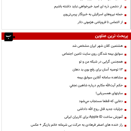
از دشمن ذره ای امید خیرخواهی نباید داشته باشیم
حمله نیروهای اسرائیلی به خبرنگار پرس‌تی‌وی
از التماس تا فروپاشی هژمونی دلار
پربحث ترین عناوین
هشتمین کلان شهر ایران مشخص شد
سوابق بیمه شدگان روی سایت تامین اجتماعی
همجنس گرایی در شبکه من و تو
13 توصیه آسان برای رفع بوی بد دهان
مشاهده سامانه آنلاين سوابق بیمه
حكم آيت‌الله مكارم درباره شاهين نجفي
سایتهای همسریابی!
دعايي كه قطعا مستجاب مي‌شود
جزئیات جدید قتل روح الله داداشی
آموزش ساخت Apple ID برای کاربران ایرانی
راز خنده های اصغر فرهادی به حرکت بی شرمانه خانم بازیگر + عکس