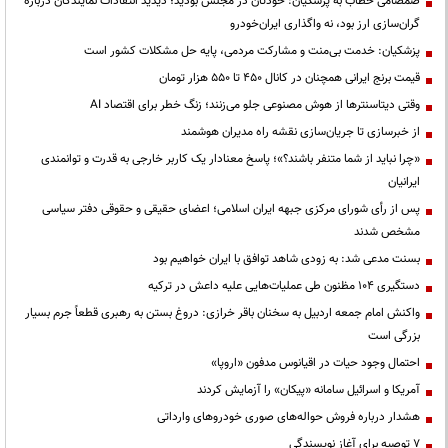
صمصامی خطاب به پزشکیان: خودتان در مجلس بودید؛ دیدید انتقادات نمایندگان درباره
گران‌سازی ارز بود، نه واگذاری ایران‌خودرو
پزشکیان: خدمت بی‌منت و مشارکت مردمی، پایه حل مشکلات کشور است
قیمت‌ برنج ایرانی همچنان در کانال ۴۵۰ تا ۵۵۰ هزار تومان
وقتی دیتاسنترها از هوش مصنوعی جلو می‌زنند؛ زنگ خطر برای اقتصاد AI
از خبرسازی تا جریان‌سازی نقشه راه مدیران هوشمند
«چرا نباید از شما متنفر باشند؟»؛ پاسخ معنادار یک کاربر خارجی به قدرت و توانمندی
ایرانیان
پس از رأی شورای مرکزی جبهه ایران اسلامی؛ اعضای حقیقی و حقوقی دفتر سیاسی
مشخص شدند
بسنت مدعی شد: به زودی شاهد توافق با ایران خواهیم بود
دستگیری ۱۰۴ مظنون طی عملیات‌هایی علیه داعش در ترکیه
واکنش امام جمعه اردبیل به سخنان باقر خرازی: دروغ بستن به رهبری قطعاً جرم بسیار
بزرگی است
احتمال وجود حیات در اقیانوس مدفون «اروپا»
آمریکا و اسرائیل سامانه «پیکان» را آزمایش کردند
هشدار درباره فروش حواله‌های صوری خودروهای وارداتی
۷ توصیه برای آغاز نویسندگی