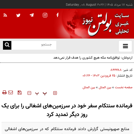
شنبه ۱۷ مرداد ۱۴۰۵
|
Saturday , 08 August 2026
از
و
ته
اردوغان: توافق‌نامه مکه هیچ کشوری را هدف قرار نمی‌دهد
ن
نو
کد خبر:
۸۴۴۴۸۸
تاریخ انتشار:
۲۵ فروردين ۱۴۰۳ - ۰۶:۲۴
صفحه نخست
»
بین الملل
»
بین الملل
‍‍‍ پ
پ
فرمانده سنتکام سفر خود در سرزمین‌های اشغالی را برای یک
روز دیگر تمدید کرد
منابع صهیونیستی گزارش دادند فرمانده سنتکام که در سرزمین‌های اشغالی