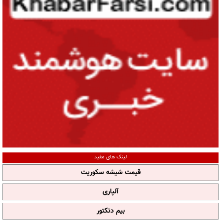
لینک های مفید
قیمت شیشه سکوریت
آلپاری
بیم دتکتور