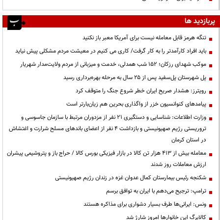
پربازدید ها
تنگه هرمز قابل معامله نیست برای آمریکا معبر باز نکنید
باید افراد کارآمدتر را به کار گرفت/ کاری می کنیم در معیشت مردم مشکلی پیش نیاید
موکب شهدای رزکان؛ ۱۵۲ شب همدلی، خدمت و میزبانی از مردم ولایت‌مدار شهریار
پل شهرستان پل‌سفید پس از ۲۵ سال به مرحله بهره‌برداری رسید
رویترز: هشدار صریح ایران خطر شروع جنگ را متوقف کرد
پیامدهای کنوانسیون خزر از واگذاری بحرین هم زیان‌بارتر است
وزارت اطلاعات: شناسایی و دستگیری ۲۱ نفر از مزدوران مرتبط با سازمان جاسوسی و
تروریستی رژیم صهیونیستی و بازداشت ۴ نفر از اعضای باندهای مسلح شرارت و اغتشاش
در استان کرمان
معامله بیش از ۴۱۳ هزار تن کالا در بازار فیزیکی بورس کالا / حراج باز و پتروشیمی پیشران
ارزش معاملات روز شدند
شکنجه رئیس بیمارستان کمال عدوان غزه در زندان رژیم صهیونیستی
ترامپ: ترجیح می‌دهم با ایران به توافق برسم
ونس: ایرانی‌ها طرف بسیار دشواری برای مذاکره هستند
کالابرگ این خانوارها امروز شارژ شد