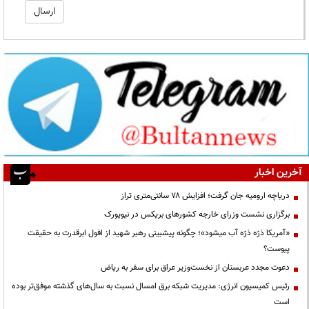
آخرین اخبار
دریاچه ارومیه جان گرفت؛ افزایش ۷۸ سانتی‌متری تراز
برگزاری نشست وزرای خارجه کشورهای بریکس در نیویورک
«آمریکا ذرّه ذرّه آب میشود»؛ چگونه پیشبینی رهبر شهید از افول ابرقدرت به حقیقت
پیوست؟
دعوت مجدد عربستان از نخست‌وزیر عراق برای سفر به ریاض
رئیس کمیسیون انرژی: مدیریت شبکه برق امسال نسبت به سال‌های گذشته موفق‌تر بوده
است