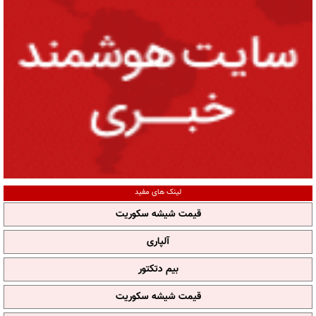
لینک های مفید
قیمت شیشه سکوریت
آلپاری
بیم دتکتور
قیمت شیشه سکوریت