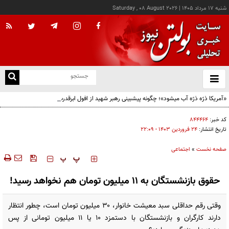
شنبه ۱۷ مرداد ۱۴۰۵
|
Saturday , 08 August 2026
از
و
ته
«آمریکا ذرّه ذرّه آب میشود»؛ چگونه پیشبینی رهبر شهید از افول ابرقدرت به حقیقت پیوست؟
ن
نو
کد خبر:
۸۴۴۴۶۴
تاریخ انتشار:
۲۴ فروردين ۱۴۰۳ - ۲۲:۰۹
صفحه نخست
»
اجتماعی
‍‍‍ پ
پ
حقوق بازنشستگان به 11 میلیون تومان هم نخواهد رسید!
وقتی رقم حداقلی سبد معیشت خانوار، ۳۰ میلیون تومان است، چطور انتظار
دارند کارگران و بازنشستگان با دستمزد ۱۰ یا ۱۱ میلیون تومانی از پس