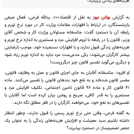
هزینه‌های زندگی بربیایند؟
به گزارش
بولتن نیوز
به نقل از اقتصاد100، یدالله فرجی، فعال صنفی
بازنشستگان، در ارتباط با اظهارات مقامات وزارت کار در مورد نرخ تورم و
رابطه آن با دستمزد گفت: متاسفانه مسئولان وزارت کار و شخص آقای
وزیر، قانون را در رابطه با لزوم افزایش مزد و مستمری به اندازه نرخ تورم و
هزینه‌های زندگی قبول ندارند و با اظهارات نسنجیده خود، موجب نارضایتی
بیشتر کارگران می‌شوند؛ یکی مدعی‌ست مزد نباید به اندازه تورم زیاد شود
و دیگری می‌گوید تفسیر قانون چیز دیگری‌ست!
او افزود: متاسفانه آقایان به جای اجرای قانون و عمل به وظایف قانونی،
مفسر قانون شده‌اند و به نفع خود بندهای قانونی را تفسیر می‌کنند. ماده
۴۱ قانون کار و ماده ۹۶ قانون تامین اجتماعی، تکلیف افزایش مزد و
مستمری را به قدر کافی، صریح و روشن بیان کرده است اما آقایان با
تفسیرهای به نفع خود، می‌خواهند کارگران را در فقر مطلق نگه دارند.
به گفته فرجی، وقتی حتی نرخ تورم رسمی را قبول ندارند، چطور انتظار
داشته باشیم سبد معیشت و افزایش هزینه‌های زندگی را به عنوان یک
عنصر تصمیم‌ساز در دستمزد بپذیرند؟