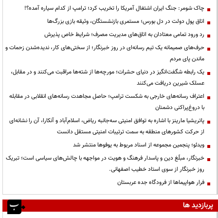
چاک شومر: جنگ ایران اشتغال آمریکا را تخریب کرد؛ ترامپ از کدام سیاره آمده؟!
اتاق پول دولت در دل بورس؛ مستمری بازنشستگان، وثیقه بازی بزرگ‌ها
رد ورود تمامی معتادان به اتاق‌های مدیریت مصرف؛ شرایط خاص پذیرش
حرف‌های صمیمانه یک تیم رسانه‌ای در روز خبرنگار؛ از سختی‌های کار، ندیده‌شدن زحمات و
ماندن پای مردم
یک رابطه شگفت‌انگیز در دنیای حشرات؛ مورچه‌ها از شته‌ها مراقبت می‌کنند و در مقابل،
عسلک شیرین دریافت می‌کنند
اعتراف رسانه‌های خارجی به شکست ترامپ؛ حاصل مجاهدت رسانه‌های انقلابی در مقابله
با دروغ‌پراکنی دشمنان
پاتریشیا مارینز با اشاره به توافق امنیتی سه‌جانبه ریاض، اسلام‌آباد و آنکارا، آن را نشانه‌ای
از حرکت کشورهای منطقه به سمت ترتیبات امنیتی مستقل دانست
ویدئو؛ پنجمین مجموعه از اسناد مربوط به یوفوها منتشر شد
خبرنگار، مبلّغ دین و پاسدار فرهنگ و هویت در مواجهه با چالش‌های سیاسی است؛ تبریک
روز خبرنگار از سوی استاد خطیب اصفهانی.
فرار هواپیماها از فرودگاه جده عربستان
پربازدید ها