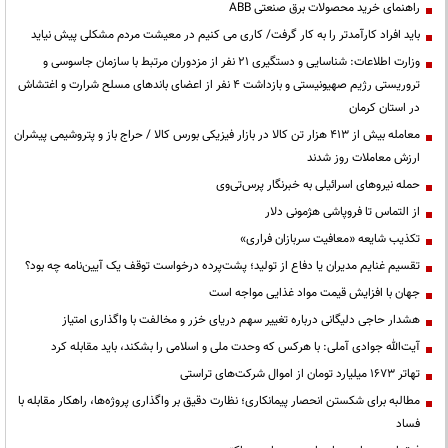
راهنمای خرید محصولات برق صنعتی ABB
باید افراد کارآمدتر را به کار گرفت/ کاری می کنیم در معیشت مردم مشکلی پیش نیاید
وزارت اطلاعات: شناسایی و دستگیری ۲۱ نفر از مزدوران مرتبط با سازمان جاسوسی و
تروریستی رژیم صهیونیستی و بازداشت ۴ نفر از اعضای باندهای مسلح شرارت و اغتشاش
در استان کرمان
معامله بیش از ۴۱۳ هزار تن کالا در بازار فیزیکی بورس کالا / حراج باز و پتروشیمی پیشران
ارزش معاملات روز شدند
حمله نیروهای اسرائیلی به خبرنگار پرس‌تی‌وی
از التماس تا فروپاشی هژمونی دلار
تکذیب شایعه «معافیت سربازان فراری»
تقسیم غنایم مدیران یا دفاع از تولید؛ پشت‌پرده درخواست توقف یک آیین‌نامه چه بود؟
جهان با افزایش قیمت مواد غذایی مواجه است
هشدار حاجی دلیگانی درباره تغییر سهم دریای خزر و مخالفت با واگذاری امتیاز
آیت‌الله جوادی آملی: با هرکس که وحدت ملی و اسلامی را بشکند، باید مقابله کرد
تهاتر ۱۶۷۳ میلیارد تومان از اموال شرکت‌های تراستی
مطالبه برای شکستن انحصار پیمانکاری؛ نظارت دقیق بر واگذاری پروژه‌ها، راهکار مقابله با
فساد