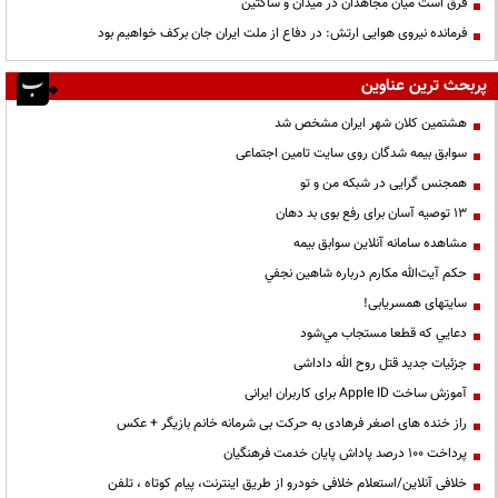
فرق است میان مجاهدان در میدان و ساکتین
فرمانده نیروی هوایی ارتش: در دفاع از ملت ایران جان برکف خواهیم بود
پربحث ترین عناوین
هشتمین کلان شهر ایران مشخص شد
سوابق بیمه شدگان روی سایت تامین اجتماعی
همجنس گرایی در شبکه من و تو
13 توصیه آسان برای رفع بوی بد دهان
مشاهده سامانه آنلاين سوابق بیمه
حكم آيت‌الله مكارم درباره شاهين نجفي
سایتهای همسریابی!
دعايي كه قطعا مستجاب مي‌شود
جزئیات جدید قتل روح الله داداشی
آموزش ساخت Apple ID برای کاربران ایرانی
راز خنده های اصغر فرهادی به حرکت بی شرمانه خانم بازیگر + عکس
پرداخت ۱۰۰ درصد پاداش پایان خدمت فرهنگیان
خلافی آنلاین/استعلام خلافی خودرو از طریق اینترنت، پیام کوتاه ، تلفن