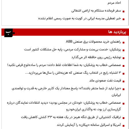
احاد مردم
سفر فرمانده سنتکام به اراضی اشغالی
خبر تعطیلی مدرسه ایرانی در کویت به صورت رسمی اعلام نشده
پربازدید ها
راهنمای خرید محصولات برق صنعتی ABB
پزشکیان: خدمت بی‌منت و مشارکت مردمی، پایه حل مشکلات کشور است
نوشابه رژیمی روی حافظه اثر می‌گذارد
صمصامی خطاب به پزشکیان: به شما اطلاعات غلط دادند؛ مردم را ساده‌لوح فرض نکنید!
3 اشتباه رایج در انتخاب رنگ صنعتی که هزینه‌اش را سال‌ها می‌پردازید...
قیمت نفت صعودی ماند
«چرا نباید از شما متنفر باشند؟»؛ پاسخ معنادار یک کاربر خارجی به قدرت و توانمندی
ایرانیان
صمصامی خطاب به پزشکیان: خودتان در مجلس بودید؛ دیدید انتقادات نمایندگان درباره
گران‌سازی ارز بود، نه واگذاری ایران‌خودرو
ترافیک کشتیرانی از طریق تنگه هرمز در یک هفته به ۳۳ کشتی کاهش یافت
آمریکا و اسرائیل سامانه «پیکان» را آزمایش کردند