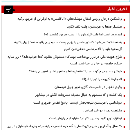
آخرین اخبار
واشنگتن درحال بررسی انتقال موشک‌های «آتاکامس» به اوکراین از طریق ترکیه
هشدار صنعا به عربستان: وقت تلف نکنید
اعدام بد است اما قلب تپنده‌ای را از سینه بیرون کشیدن نه!
به همه ثابت می‌شود که دیپلماسی با رژیم پست سعودی بی‌فایده است| برای تنبیه
آل‌سعود باید با اقدام نظامی تحقیرشان کنیم
تاراج هویت ملی در بازار بی‌صاحب پوشاک؛ مسئولان نظارت کجا خوابیده‌اند؟ / زیر سایه
جنگ، جامعه در حال بی‌حیا شدن است
هوش مصنوعی چگونه عملیات فضاپیماها و ماهواره‌ها را تغییر می‌دهد؟
انفجارها کی‌یف را دوباره لرزاند
وقوع انفجار در تاسیسات گازی شهر جبیل عربستان
یک کشته و ۱۲ مسموم به دنبال مصرف مشروبات الکلی در نیشابور
دیپلماسی با عربستان نتیجه‌بخش نیست؛ پاسخ نظامی ضروری است
مقاومت یمن؛ دو خیز اساسی
توافقِ بدونِ تاییدِ رهبری؛ تنها یک قراردادِ بی‌ارزش است
۳۰ سال واگذاری و خروج ثروت ملی؛ گام دوم تضعیف بنیه مردم وایجاد نارضایتی در بین