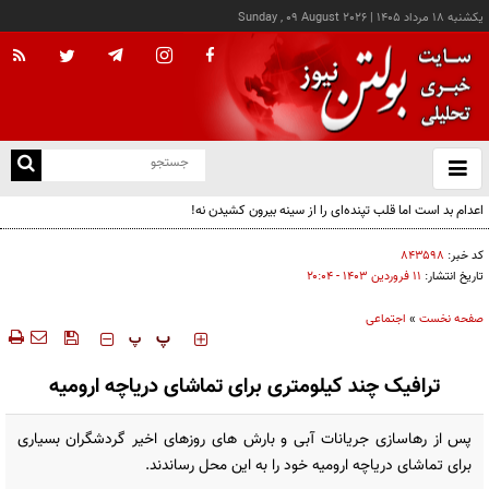
يکشنبه ۱۸ مرداد ۱۴۰۵
|
Sunday , 09 August 2026
از
و
ته
اعدام بد است اما قلب تپنده‌ای را از سینه بیرون کشیدن نه!
ن
نو
کد خبر:
۸۴۳۵۹۸
تاریخ انتشار:
۱۱ فروردين ۱۴۰۳ - ۲۰:۰۴
صفحه نخست
»
اجتماعی
‍‍‍ پ
پ
ترافیک چند کیلومتری برای تماشای دریاچه ارومیه
پس از رهاسازی جریانات آبی و بارش های روزهای اخیر گردشگران بسیاری
برای تماشای دریاچه ارومیه خود را به این محل رساندند.