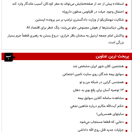
استفاده بیش از حد از صفحه‌نمایش می‌تواند به مغز کودکان آسیب ماندگار وارد کند
احتمال وجود حیات در اقیانوس مدفون «اروپا»
شکایت نیومکزیکو از وزارت دادگستری ترامپ بر سر پرونده اپستین
وقتی دیتاسنترها از هوش مصنوعی جلو می‌زنند؛ زنگ خطر برای اقتصاد AI
واکنش امام جمعه اردبیل به سخنان باقر خرازی: دروغ بستن به رهبری قطعاً جرم بسیار
بزرگی است
پربحث ترین عناوین
هشتمین کلان شهر ایران مشخص شد
سوابق بیمه شدگان روی سایت تامین اجتماعی
همجنس گرایی در شبکه من و تو
13 توصیه آسان برای رفع بوی بد دهان
مشاهده سامانه آنلاين سوابق بیمه
حكم آيت‌الله مكارم درباره شاهين نجفي
سایتهای همسریابی!
دعايي كه قطعا مستجاب مي‌شود
جزئیات جدید قتل روح الله داداشی